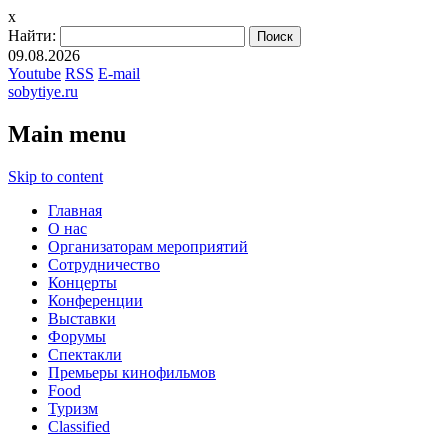
x
Найти:
09.08.2026
Youtube
RSS
E-mail
sobytiye.ru
Main menu
Skip to content
Главная
О нас
Организаторам мероприятий
Сотрудничество
Концерты
Конференции
Выставки
Форумы
Спектакли
Премьеры кинофильмов
Food
Туризм
Сlassified