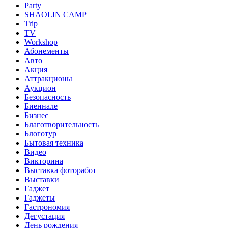
Party
SHAOLIN CAMP
Trip
TV
Workshop
Абонементы
Авто
Акция
Аттракционы
Аукцион
Безопасность
Биеннале
Бизнес
Благотворительность
Блоготур
Бытовая техника
Видео
Викторина
Выставка фоторабот
Выставки
Гаджет
Гаджеты
Гастрономия
Дегустация
День рождения