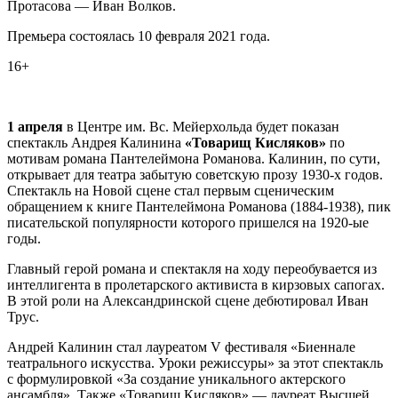
Протасова — Иван Волков.
Премьера состоялась 10 февраля 2021 года.
16+
1 апреля
в Центре им. Вс. Мейерхольда будет показан
спектакль Андрея Калинина
«Товарищ Кисляков»
по
мотивам романа Пантелеймона Романова. Калинин, по сути,
открывает для театра забытую советскую прозу 1930-х годов.
Спектакль на Новой сцене стал первым сценическим
обращением к книге Пантелеймона Романова (1884-1938), пик
писательской популярности которого пришелся на 1920-ые
годы.
Главный герой романа и спектакля на ходу переобувается из
интеллигента в пролетарского активиста в кирзовых сапогах.
В этой роли на Александринской сцене дебютировал Иван
Трус.
Андрей Калинин стал лауреатом V фестиваля «Биеннале
театрального искусства. Уроки режиссуры» за этот спектакль
с формулировкой «За создание уникального актерского
ансамбля». Также «Товарищ Кисляков» — лауреат Высшей