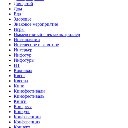
Для детей
Дом
Еда
Здоровье
Знаковое мероприятие
Игры
Иммерсивный спектакль-триллер
Инсталляции
Интересное и занятное
Интерьер
Инфотур
Инфотуры
ИТ
Карнавал
Квест
Квесты
Кино
Кинофестивали
Кинофестиваль
Книги
Конгресс
Конкурс
Конференции
Конференция
Концерт