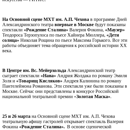
На Основной сцене МХТ им. А.П. Чехова
в программе Дней
Александринского театра
впервые в Москве
будут показаны
спектакли
«Рождение Сталина»
Валерия Фокина,
«Маузер»
Теодороса Терзопулоса по пьесе Хайнера Мюллера,
«Дети
солнца»
Николая Рощина по пьесе Максима Горького. Все эти
работы объединяет тема обращения к российской истории XX
века.
В Центре им. Вс. Мейерхольда
Александринский театр
сыграет спектакли
«Нана»
Андрия Жолдака по роману Эмиля
Золя и
«Товарищ Кисляков»
Андрея Калинина по роману
Пантелеймона Романова. Эти спектакли уже были показаны в
Москве. Сейчас они представлены в конкурсе Российской
национальной театральной премии «
Золотая Маска»
.
25 и 26 марта
на Основной сцене МХТ им. А.П. Чехова
театральную афишу гастролей открывает спектакль Валерия
Фокина
«Рождение Сталина».
В основе сценической