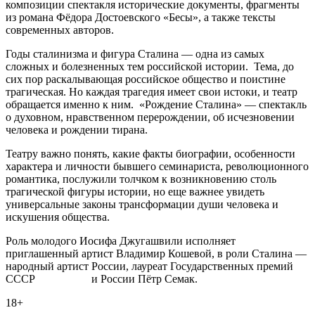
композиции спектакля исторические документы, фрагменты
из романа Фёдора Достоевского «Бесы», а также тексты
современных авторов.
Годы сталинизма и фигура Сталина — одна из самых
сложных и болезненных тем российской истории. Тема, до
сих пор раскалывающая российское общество и поистине
трагическая. Но каждая трагедия имеет свои истоки, и театр
обращается именно к ним. «Рождение Сталина» — спектакль
о духовном, нравственном перерождении, об исчезновении
человека и рождении тирана.
Театру важно понять, какие факты биографии, особенности
характера и личности бывшего семинариста, революционного
романтика, послужили толчком к возникновению столь
трагической фигуры истории, но еще важнее увидеть
универсальные законы трансформации души человека и
искушения общества.
Роль молодого Иосифа Джугашвили исполняет
приглашенный артист Владимир Кошевой, в роли Сталина —
народный артист России, лауреат Государственных премий
СССР и России Пётр Семак.
18+