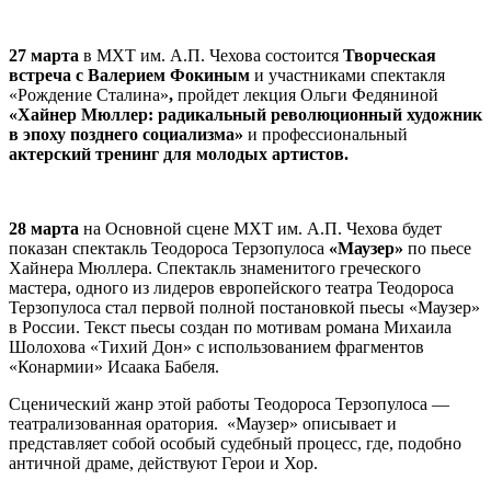
27 марта
в МХТ им. А.П. Чехова состоится
Творческая
встреча с Валерием Фокиным
и участниками спектакля
«Рождение Сталина»
,
пройдет лекция Ольги Федяниной
«Хайнер Мюллер: радикальный революционный художник
в эпоху позднего социализма»
и профессиональный
актерский тренинг для молодых артистов.
28 марта
на Основной сцене МХТ им. А.П. Чехова будет
показан спектакль Теодороса Терзопулоса
«Маузер»
по пьесе
Хайнера Мюллера. Спектакль знаменитого греческого
мастера, одного из лидеров европейского театра Теодороса
Терзопулоса стал первой полной постановкой пьесы «Маузер»
в России. Текст пьесы создан по мотивам романа Михаила
Шолохова «Тихий Дон» с использованием фрагментов
«Конармии» Исаака Бабеля.
Сценический жанр этой работы Теодороса Терзопулоса —
театрализованная оратория. «Маузер» описывает и
представляет собой особый судебный процесс, где, подобно
античной драме, действуют Герои и Хор.