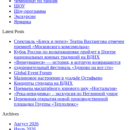
Чемпионат по танцам
ШОУ
Шоу-программа
Экскурсии
Ярмарка
Latest Posts
Спектакль «Блеск и пепел» Театра Вахтангова отмечен
премией «Московского комсомольца»
Кубок России по вольтижировке пройдет в Центре
национальных конных традиций на ВДНХ
«Вернувшиеся» — история, в которую возвращаются
оздоровительный фестиваль «Здорово на все сто»
Global Event Forum
Малиновое настроение в усадьбе Остафьево
Концерты стендапа на ВДНХ
Премьера масштабного хорового шоу «Ностальгия»
«Река-невидимка» – экскурсия по Неглинной улице
Церемония открытия новой производственной
площадки Группы «Теплолюкс»
Archives
Август 2026
Июль 2026