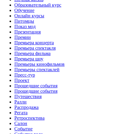
Образовательный курс
Обучение
Онлайн курсы
Питомцы
Показ мод
Презентация
Премии
Премьера концерта
Премьера спектакля
Премьера фильма
Премьера шоу
Премьеры кинофильмов
Премьеры спектаклей
Пресс-тур
Проект
Прошедшие события
Прошедшие события
Путешествия
Ралли
Распродажа
Регата
Ретроспектива
Салон
Событие