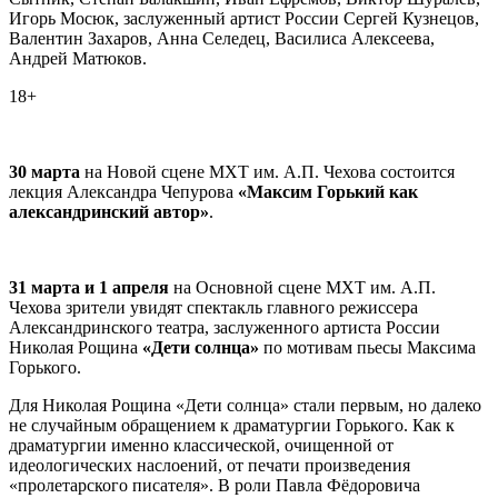
Игорь Мосюк, заслуженный артист России Сергей Кузнецов,
Валентин Захаров, Анна Селедец, Василиса Алексеева,
Андрей Матюков.
18+
30 марта
на Новой сцене МХТ им. А.П. Чехова состоится
лекция Александра Чепурова
«Максим Горький как
александринский автор»
.
31 марта и 1 апреля
на Основной сцене МХТ им. А.П.
Чехова зрители увидят спектакль главного режиссера
Александринского театра, заслуженного артиста России
Николая Рощина
«
Дети солнца»
по мотивам пьесы Максима
Горького.
Для Николая Рощина «Дети солнца» стали первым, но далеко
не случайным обращением к драматургии Горького. Как к
драматургии именно классической, очищенной от
идеологических наслоений, от печати произведения
«пролетарского писателя». В роли Павла Фёдоровича