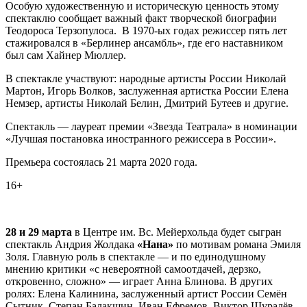
Особую художественную и историческую ценность этому
спектаклю сообщает важный факт творческой биографии
Теодороса Терзопулоса. В 1970-ых годах режиссер пять лет
стажировался в «Берлинер ансамбль», где его наставником
был сам Хайнер Мюллер.
В спектакле участвуют: народные артисты России Николай
Мартон, Игорь Волков, заслуженная артистка России Елена
Немзер, артисты Николай Белин, Дмитрий Бутеев и другие.
Спектакль — лауреат премии «Звезда Театрала» в номинации
«Лучшая постановка иностранного режиссера в России».
Премьера состоялась 21 марта 2020 года.
16+
28 и 29 марта
в Центре им. Вс. Мейерхольда будет сыгран
спектакль Андрия Жолдака
«Нана»
по мотивам романа Эмиля
Золя. Главную роль в спектакле — и по единодушному
мнению критики «с невероятной самоотдачей, дерзко,
откровенно, сложно» — играет Анна Блинова. В других
ролях: Елена Калинина, заслуженный артист России Семён
Сытник, Степан Балакшин, Иван Ефремов, Виктор Шуралёв,