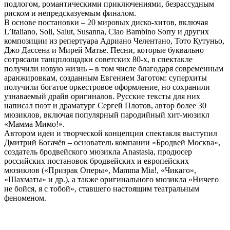
подлогом, романтическими приключениями, безрассудным
риском и непредсказуемым финалом.
В основе постановки – 20 мировых диско-хитов, включая
L’Italiano, Soli, Salut, Susanna, Ciao Bambino Sorry и других
композиции из репертуара Адриано Челентано, Тото Кутуньо,
Джо Дассена и Мирей Матье. Песни, которые буквально
сотрясали танцплощадки советских 80-х, в спектакле
получили новую жизнь – в том числе благодаря современным
аранжировкам, созданным Евгением Заготом: суперхиты
получили богатое оркестровое оформление, но сохранили
узнаваемый драйв оригиналов. Русские тексты для них
написал поэт и драматург Сергей Плотов, автор более 30
мюзиклов, включая популярный пародийный хит-мюзикл
«Мамма Мимо!».
Автором идеи и творческой концепции спектакля выступил
Дмитрий Богачёв – основатель компании «Бродвей Москва»,
создатель бродвейского мюзикла Anastasia, продюсер
российских постановок бродвейских и европейских
мюзиклов («Призрак Оперы», Mamma Mia!, «Чикаго»,
«Шахматы» и др.), а также оригинального мюзикла «Ничего
не бойся, я с тобой», ставшего настоящим театральным
феноменом.