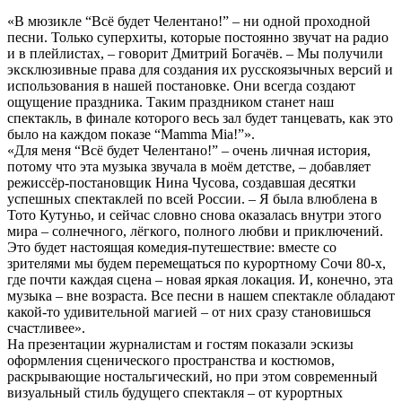
«В мюзикле “Всё будет Челентано!” – ни одной проходной
песни. Только суперхиты, которые постоянно звучат на радио
и в плейлистах, – говорит Дмитрий Богачёв. – Мы получили
эксклюзивные права для создания их русскоязычных версий и
использования в нашей постановке. Они всегда создают
ощущение праздника. Таким праздником станет наш
спектакль, в финале которого весь зал будет танцевать, как это
было на каждом показе “Mamma Mia!”».
«Для меня “Всё будет Челентано!” – очень личная история,
потому что эта музыка звучала в моём детстве, – добавляет
режиссёр-постановщик Нина Чусова, создавшая десятки
успешных спектаклей по всей России. – Я была влюблена в
Тото Кутуньо, и сейчас словно снова оказалась внутри этого
мира – солнечного, лёгкого, полного любви и приключений.
Это будет настоящая комедия-путешествие: вместе со
зрителями мы будем перемещаться по курортному Сочи 80-х,
где почти каждая сцена – новая яркая локация. И, конечно, эта
музыка – вне возраста. Все песни в нашем спектакле обладают
какой-то удивительной магией – от них сразу становишься
счастливее».
На презентации журналистам и гостям показали эскизы
оформления сценического пространства и костюмов,
раскрывающие ностальгический, но при этом современный
визуальный стиль будущего спектакля – от курортных