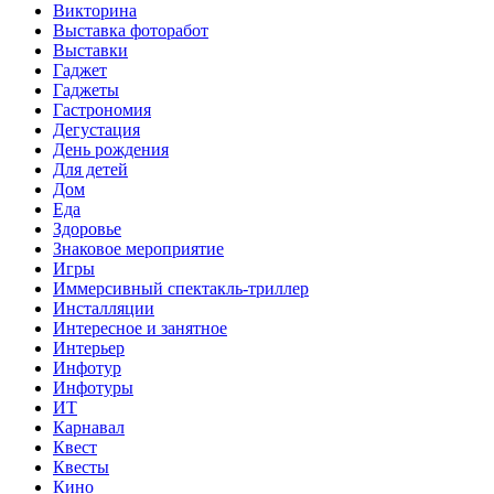
Викторина
Выставка фоторабот
Выставки
Гаджет
Гаджеты
Гастрономия
Дегустация
День рождения
Для детей
Дом
Еда
Здоровье
Знаковое мероприятие
Игры
Иммерсивный спектакль-триллер
Инсталляции
Интересное и занятное
Интерьер
Инфотур
Инфотуры
ИТ
Карнавал
Квест
Квесты
Кино