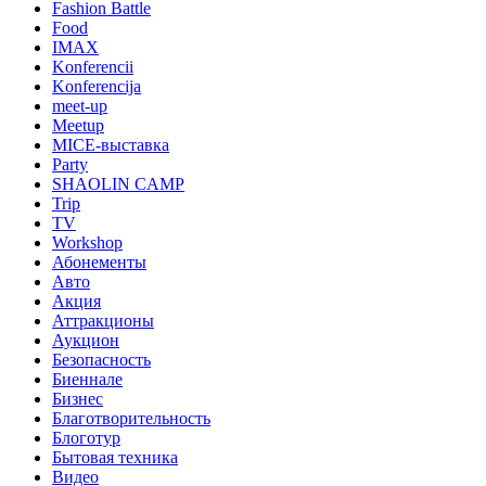
Fashion Battle
Food
IMAX
Konferencii
Konferencija
meet-up
Meetup
MICE-выставка
Party
SHAOLIN CAMP
Trip
TV
Workshop
Абонементы
Авто
Акция
Аттракционы
Аукцион
Безопасность
Биеннале
Бизнес
Благотворительность
Блоготур
Бытовая техника
Видео