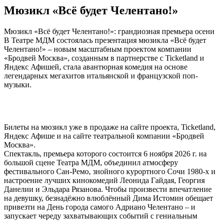
Мюзикл «Всё будет Челентано!»
Мюзикл «Всё будет Челентано!»: грандиозная премьера осени
В Театре МДМ состоялась презентация мюзикла «Всё будет
Челентано!» – новым масштабным проектом компании
«Бродвей Москва», созданным в партнерстве с Ticketland и
Яндекс Афишей, стала авантюрная комедия на основе
легендарных мегахитов итальянской и французской поп-
музыки.
Билеты на мюзикл уже в продаже на сайте проекта, Ticketland,
Яндекс Афише и на сайте театральной компании «Бродвей
Москва».
Спектакль, премьера которого состоится 6 ноября 2026 г. на
большой сцене Театра МДМ, объединил атмосферу
фестивального Сан-Ремо, знойного курортного Сочи 1980-х и
настроение лучших кинокомедий Леонида Гайдая, Георгия
Данелии и Эльдара Рязанова. Чтобы произвести впечатление
на девушку, безнадёжно влюблённый Дима Истомин обещает
привезти на День города самого Адриано Челентано – и
запускает череду захватывающих событий с гениальным