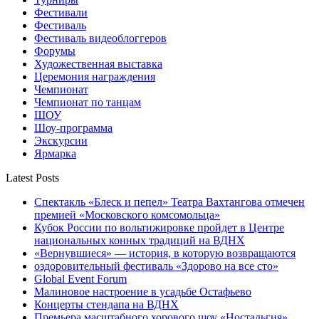
Фестивали
Фестиваль
Фестиваль видеоблоггеров
Форумы
Художественная выставка
Церемония награждения
Чемпионат
Чемпионат по танцам
ШОУ
Шоу-программа
Экскурсии
Ярмарка
Latest Posts
Спектакль «Блеск и пепел» Театра Вахтангова отмечен
премией «Московского комсомольца»
Кубок России по вольтижировке пройдет в Центре
национальных конных традиций на ВДНХ
«Вернувшиеся» — история, в которую возвращаются
оздоровительный фестиваль «Здорово на все сто»
Global Event Forum
Малиновое настроение в усадьбе Остафьево
Концерты стендапа на ВДНХ
Премьера масштабного хорового шоу «Ностальгия»