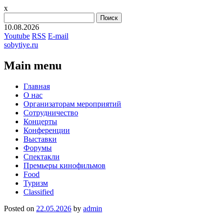
x
Найти:
10.08.2026
Youtube
RSS
E-mail
sobytiye.ru
Main menu
Skip
Главная
to
О нас
content
Организаторам мероприятий
Сотрудничество
Концерты
Конференции
Выставки
Форумы
Спектакли
Премьеры кинофильмов
Food
Туризм
Сlassified
Posted on
22.05.2026
by
admin