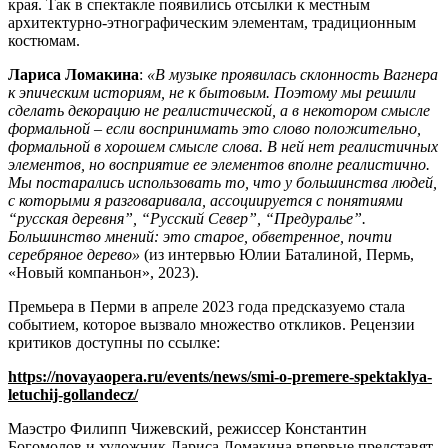
края. Так в спектакле появились отсылки к местным
архитектурно-этнографическим элементам, традиционным
костюмам.
Лариса Ломакина
:
«В музыке проявилась склонность Вагнера
к эпическим историям, не к бытовым. Поэтому мы решили
сделать декорацию не реалистической, а в некотором смысле
формальной – если воспринимать это слово положительно,
формальной в хорошем смысле слова. В ней нет реалистичных
элементов, но восприятие ее элементов вполне реалистично.
Мы постарались использовать то, что у большинства людей,
с которыми я разговаривала, ассоциируется с понятиями
“русская деревня”, “Русский Север”, “Предуралье”.
Большинство мнений: это старое, обветренное, почти
серебряное дерево»
(из интервью Юлии Баталиной, Пермь,
«Новый компаньон», 2023).
Премьера в Перми в апреле 2023 года предсказуемо стала
событием, которое вызвало множество откликов. Рецензии
критиков доступны по ссылке:
https://novayaopera.ru/events/news/smi-o-premere-spektaklya-
letuchij-gollandecz/
Маэстро Филипп Чижевский, режиссер Константин
Богомолов и художник Лариса Ломакина впервые представят