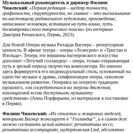
Музыкальный руководитель и дирижер
Филипп
Чижевский
:
«Первая редакция – шедевр точности,
графичности, структурности, но главное – это высказывание
по-настоящему радикального художника, произведение,
написанное человеком, вставшим на путь воина, путь
бескомпромиссного творческого поиска»
(из интервью
Дмитрия Ренанского, Пермь, 2023).
Для Новой Оперы музыка Рихарда Вагнера – репертуарная
ценность. В афише театра – оперы «Лоэнгрин» и «Тристан и
Изольда». Теперь эти вершины вагнеровского искусства
дополнит «Летучий голландец» – опера, только открывающая
путь в зрелый период творчества композитора. Но именно
здесь формируется его индивидуальный стиль, основанный на
единстве музыки и драмы, симфонизации оперы, сквозном
музыкальном развитии. Опираясь на оперную традицию
прошлого,
«он
сосредоточился на энергии движения,
воплощаемой всеми доступными музыканту
средствами»
(Анна Порфирьева, из материалов к постановке
в Перми).
Филипп Чижевский:
«Из стилевых и жанровых моделей,
которыми Вагнер жонглирует в “Голландце”, и в самом деле
можно составить целый каталог: речитативы secco,
речитативы accompagnato, шубертовская Lied, абсолютно