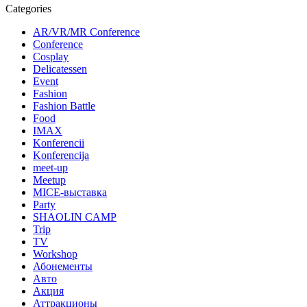
Categories
AR/VR/MR Conference
Conference
Cosplay
Delicatessen
Event
Fashion
Fashion Battle
Food
IMAX
Konferencii
Konferencija
meet-up
Meetup
MICE-выставка
Party
SHAOLIN CAMP
Trip
TV
Workshop
Абонементы
Авто
Акция
Аттракционы