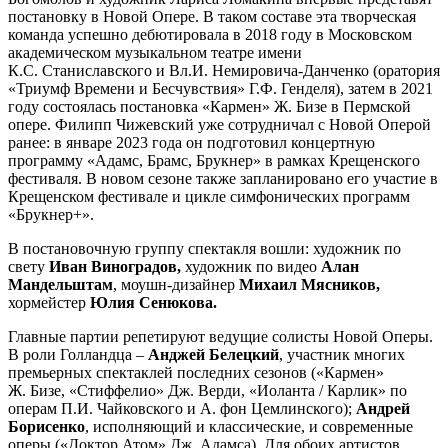
постановку в Новой Опере. В таком составе эта творческая
команда успешно дебютировала в 2018 году в Московском
академическом музыкальном театре имени
К.С. Станиславского и Вл.И. Немировича-Данченко (оратория
«Триумф Времени и Бесчувствия» Г.Ф. Генделя), затем в 2021
году состоялась постановка «Кармен» Ж. Бизе в Пермской
опере. Филипп Чижевский уже сотрудничал с Новой Оперой
ранее: в январе 2023 года он подготовил концертную
программу «Адамс, Брамс, Брукнер» в рамках Крещенского
фестиваля. В новом сезоне также запланировано его участие в
Крещенском фестивале и цикле симфонических программ
«Брукнер+».
В постановочную группу спектакля вошли: художник по
свету
Иван Виноградов,
художник по видео
Алан
Мандельштам
, моушн-дизайнер
Михаил Мясников,
хормейстер
Юлия Сенюкова.
Главные партии репетируют ведущие солисты Новой Оперы.
В роли Голландца –
Анджей Белецкий
, участник многих
премьерных спектаклей последних сезонов («Кармен»
Ж. Бизе, «Стиффелио» Дж. Верди, «Иоланта / Карлик» по
операм П.И. Чайковского и А. фон Цемлинского);
Андрей
Борисенко
, исполняющий и классические, и современные
оперы («Доктор Атом» Дж. Адамса). Для обоих артистов