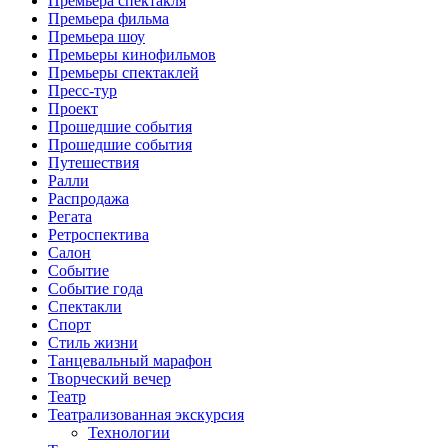
Премьера спектакля
Премьера фильма
Премьера шоу
Премьеры кинофильмов
Премьеры спектаклей
Пресс-тур
Проект
Прошедшие события
Прошедшие события
Путешествия
Ралли
Распродажа
Регата
Ретроспектива
Салон
Событие
Событие года
Спектакли
Спорт
Стиль жизни
Танцевальный марафон
Творческий вечер
Театр
Театрализованная экскурсия
Технологии