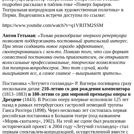
подробно рассказал в паблик-токе «Поверх барьеров.
Театральная копродукция как художественная политика» в
Перми. Видеозапись встречи доступна по ссылке:
https://www.youtube.com/watch?v=q1VRITM2SSM
Антон Гетьман
:
«Только разнообразие оперного репертуара
позволяет поддерживать постоянный зрительский интерес.
При этом создавать новое гораздо эффективнее,
скооперировавшись с кем-то. Помимо того, что сам формат
совместной постановки очень привлекателен, он открывает
колоссальные профессиональные, творческие возможности
для театров-копродюсеров. Это тот случай, когда
выигрывают все, а самое главное – выигрывает зритель».
Постановка «Летучего голландца» Р. Вагнера посвящена сразу
нескольким датам:
210-летию со дня рождения композитора
(1813–1883)
и
180-летию со дня мировой премьеры оперы в
Дрездене
(1843). В России оперу впервые исполнили 125 лет
назад в рамках петербургских гастролей немецкой труппы
Ганса Рихтера (1898). Через несколько лет состоялась первая
российская постановка в Большом театре (под названием
«Моряк-скиталец», 1902). На этой же сцене был реализован
исторический проект: в 2004 году «Летучий голландец» стал
первым спектаклем-копродукцией, осуществленной вместе с