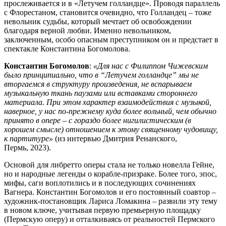
прослеживается и в «Летучем голландце». Проводя параллель
с Флорестаном, становится очевидно, что Голландец – тоже
невольник судьбы, который мечтает об освобождении
благодаря верной любви. Именно невольником,
заключенным, особо опасным преступником он и предстает в
спектакле Константина Богомолова.
Константин Богомолов
:
«Для нас с Филиппом Чижевским
было принципиально, что в “Летучем голландце” мы не
вторгаемся в структуру произведения, не вспарываем
музыкальную ткань паузами или вставками стороннего
материала. При этом характер взаимодействия с музыкой,
наверное, у нас по-прежнему куда более вольный, чем обычно
принято в опере – с гораздо более нигилистическим (в
хорошем смысле) отношением к этому священному чудовищу,
к партитуре»
(из интервью Дмитрия Ренанского,
Пермь, 2023).
Основой для либретто оперы стала не только новелла Гейне,
но и народные легенды о корабле-призраке. Более того, эпос,
мифы, саги воплотились и в последующих сочинениях
Вагнера. Константин Богомолов и его постоянный соавтор –
художник-постановщик Лариса Ломакина – развили эту тему
в новом ключе, учитывая первую премьерную площадку
(Пермскую оперу) и отталкиваясь от реальностей Пермского