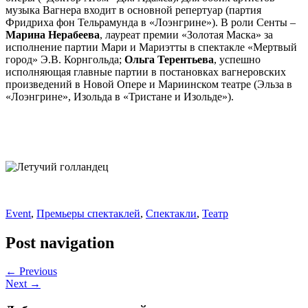
музыка Вагнера входит в основной репертуар (партия
Фридриха фон Тельрамунда в «Лоэнгрине»). В роли Сенты –
Марина Нерабеева
, лауреат премии «Золотая Маска» за
исполнение партии Мари и Мариэтты в спектакле «Мертвый
город» Э.В. Корнгольда;
Ольга Терентьева
, успешно
исполняющая главные партии в постановках вагнеровских
произведений в Новой Опере и Мариинском театре (Эльза в
«Лоэнгрине», Изольда в «Тристане и Изольде»).
Event
,
Премьеры спектаклей
,
Спектакли
,
Театр
Post navigation
← Previous
Next →