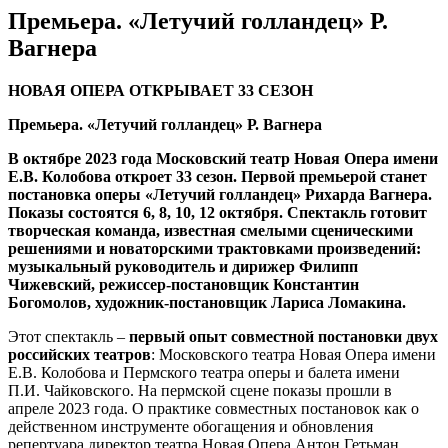
Премьера. «Летучий голландец» Р.
Вагнера
НОВАЯ ОПЕРА ОТКРЫВАЕТ 33 СЕЗОН
Премьера. «Летучий голландец» Р.
Вагнера
В октябре 2023 года Московский театр Новая Опера имени
Е.В. Колобова откроет 33 сезон. Первой премьерой станет
постановка оперы «Летучий голландец» Рихарда Вагнера.
Показы состоятся 6, 8, 10, 12 октября. Спектакль готовит
творческая команда, известная смелыми сценическими
решениями и новаторскими трактовками произведений:
музыкальный руководитель и дирижер Филипп
Чижевский, режиссер-постановщик Константин
Богомолов, художник-постановщик Лариса Ломакина.
Этот спектакль –
первый опыт совместной постановки двух
российских театров
: Московского театра Новая Опера имени
Е.В. Колобова и Пермского театра оперы и балета имени
П.И. Чайковского. На пермской сцене показы прошли в
апреле 2023 года. О практике совместных постановок как о
действенном инструменте обогащения и обновления
репертуара директор театра Новая Опера Антон Гетьман