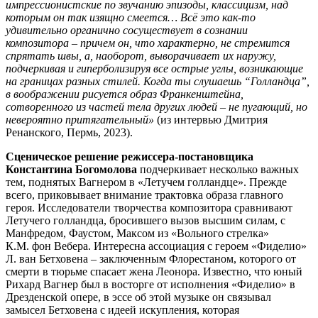
импрессионистские по звучанию эпизоды, классицизм, над
которым он так изящно смеется… Всё это как-то
удивительно органично сосуществует в сознании
композитора – причем он, что характерно, не стремится
спрятать швы, а, наоборот, выворачивает их наружу,
подчеркивая и гиперболизируя все острые углы, возникающие
на границах разных стилей. Когда ты слушаешь “Голландца”,
в воображении рисуется образ Франкенштейна,
сотворенного из частей тела других людей – не пугающий, но
невероятно притягательный»
(из интервью Дмитрия
Ренанского, Пермь, 2023).
Сценическое решение режиссера-постановщика
Константина Богомолова
подчеркивает несколько важных
тем, поднятых Вагнером в «Летучем голландце». Прежде
всего, приковывает внимание трактовка образа главного
героя. Исследователи творчества композитора сравнивают
Летучего голландца, бросившего вызов высшим силам, с
Манфредом, Фаустом, Максом из «Вольного стрелка»
К.М. фон Вебера. Интересна ассоциация с героем «Фиделио»
Л. ван Бетховена – заключенным Флорестаном, которого от
смерти в тюрьме спасает жена Леонора. Известно, что юный
Рихард Вагнер был в восторге от исполнения «Фиделио» в
Дрезденской опере, в эссе об этой музыке он связывал
замысел Бетховена с идеей искупления, которая