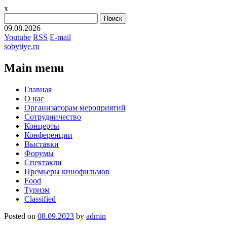
x
Найти:
09.08.2026
Youtube
RSS
E-mail
sobytiye.ru
Main menu
Skip
Главная
to
О нас
content
Организаторам мероприятий
Сотрудничество
Концерты
Конференции
Выставки
Форумы
Спектакли
Премьеры кинофильмов
Food
Туризм
Сlassified
Posted on
08.09.2023
by
admin