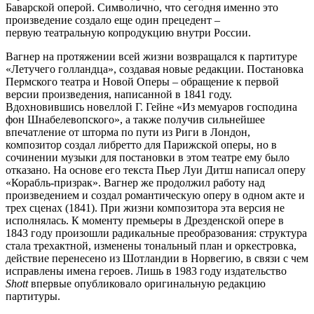
Баварской оперой. Символично, что сегодня именно это
произведение создало еще один прецедент –
первую театральную копродукцию внутри России.
Вагнер на протяжении всей жизни возвращался к партитуре
«Летучего голландца», создавая новые редакции. Постановка
Пермского театра и Новой Оперы – обращение к первой
версии произведения, написанной в 1841 году.
Вдохновившись новеллой Г. Гейне «Из мемуаров господина
фон Шнабелевопского», а также получив сильнейшее
впечатление от шторма по пути из Риги в Лондон,
композитор создал либретто для Парижской оперы, но в
сочинении музыки для постановки в этом театре ему было
отказано. На основе его текста Пьер Луи Дитш написал оперу
«Корабль-призрак». Вагнер же продолжил работу над
произведением и создал романтическую оперу в одном акте и
трех сценах (1841). При жизни композитора эта версия не
исполнялась. К моменту премьеры в Дрезденской опере в
1843 году произошли радикальные преобразования: структура
стала трехактной, изменены тональный план и оркестровка,
действие перенесено из Шотландии в Норвегию, в связи с чем
исправлены имена героев. Лишь в 1983 году издательство
Shott
впервые опубликовало оригинальную редакцию
партитуры.