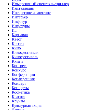
Иммерсивный спектакль-триллер
Инсталляции
Интересное и занятное
Интерьер
Инфотур
Инфотуры
ИТ
Карнавал
Квест
Квесты
Кино
Кинофестивали
Кинофестиваль
Книги
Конгресс
Конкурс
Конференции
Конференция
Концерт
Концерты
Косметика
Красота
Круизы
Культурная акция
Лекция