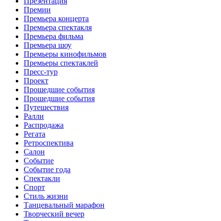
Презентация
Премии
Премьера концерта
Премьера спектакля
Премьера фильма
Премьера шоу
Премьеры кинофильмов
Премьеры спектаклей
Пресс-тур
Проект
Прошедшие события
Прошедшие события
Путешествия
Ралли
Распродажа
Регата
Ретроспектива
Салон
Событие
Событие года
Спектакли
Спорт
Стиль жизни
Танцевальный марафон
Творческий вечер