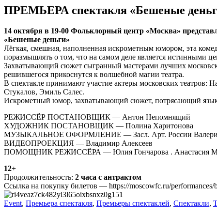
ПРЕМЬЕРА спектакля «Бешеные день
14 октября в 19-00 Фольклорный центр «Москва» предста
«Бешеные деньги»
Лёгкая, смешная, наполненная искрометным юмором, эта комедия
поразмышлять о том, что на самом деле является истинными ц
Захватывающий сюжет сыгранный мастерами лучших московских
решившегося прикоснутся к волшебной магии театра.
В спектакле принимают участие актеры московских театров: 
Стукалов, Эмиль Салес.
Искрометный юмор, захватывающий сюжет, потрясающий язык,
РЕЖИССЁР ПОСТАНОВЩИК — Антон Непомнящий
ХУДОЖНИК ПОСТАНОВЩИК — Полина Харитонова
МУЗЫКАЛЬНОЕ ОФОРМЛЕНИЕ — Засл. Арт. России Валерий
ВИДЕОПРОЕКЦИЯ — Владимир Алексеев
ПОМОЩНИК РЕЖИССЁРА — Юлия Гончарова . Анастасия М
12+
Продолжительность:
2 часа с антрактом
Ссылка на покупку билетов — https://moscowfc.ru/performances/b
Event
,
Премьера спектакля
,
Премьеры спектаклей
,
Спектакли
,
Т