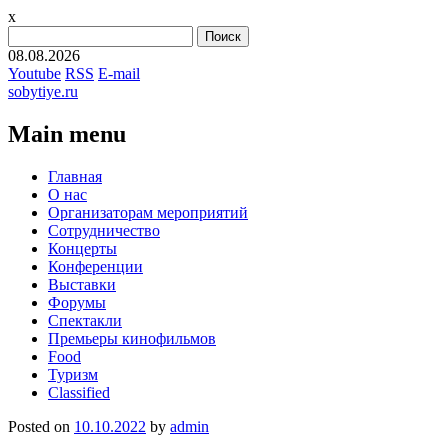
x
Найти:
08.08.2026
Youtube
RSS
E-mail
sobytiye.ru
Main menu
Skip
Главная
to
О нас
content
Организаторам мероприятий
Сотрудничество
Концерты
Конференции
Выставки
Форумы
Спектакли
Премьеры кинофильмов
Food
Туризм
Сlassified
Posted on
10.10.2022
by
admin