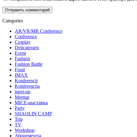
Categories
AR/VR/MR Conference
Conference
Cosplay
Delicatessen
Event
Fashion
Fashion Battle
Food
IMAX
Konferencii
Konferencija
meet-up
Meetup
MICE-выставка
Party
SHAOLIN CAMP
Trip
TV
Workshop
Абонементы