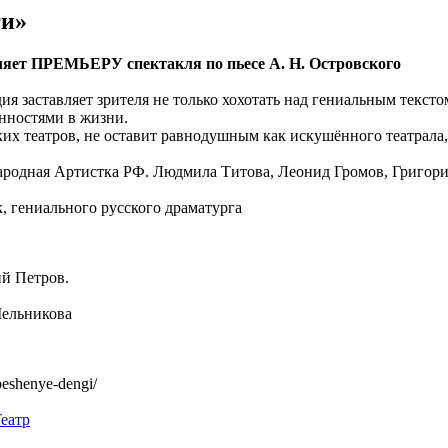
ги»
вляет ПРЕМЬЕРУ спектакля по пьесе А. Н. Островского
 заставляет зрителя не только хохотать над гениальным текстом
енностями в жизни.
 театров, не оставит равнодушным как искушённого театрала, 
Народная Артистка РФ. Людмила Титова, Леонид Громов, Григор
 гениального русского драматурга
 Петров.
ельникова
eshenye-dengi/
еатр