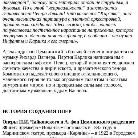
навыворот”, потому что материал отдан не струнным, а
духовым. Но в этой “неправильности” и заключается
гениальность Петра Ильича! Что касается “Карлика”, это
очень насыщенная партитура с плотной оркестровкой,
практически симфония. Здесь важно, чтобы зритель
почувствовал постепенное нарастание напряжения, которое
непрерывно идет от начала к финалу, а особенно – от дуэта
Инфанты и Карлика к его смерти».
Александр фон Цемлинский в большей степени опирается на
музыку Рихарда Вагнера. Партия Карлика написана им с
вагнеровским пафосом. Певец, который исполняет ее, должен
сочетать качества и лирического, и драматического тенора.
Композитор наделяет своего внешне отталкивающего,
маленького героя не только огромным талантом и богатым
внутренним миром, но и прекрасным сильным голосом,
достойным музыкальных драм Вагнера.
ИСТОРИЯ СОЗДАНИЯ ОПЕР
Оперы П.И. Чайковского и А. фон Цемлинского разделяют
30 лет
: премьера «Иоланты» состоялась в 1892 году в
Мариинском театре, премьера «Карлика» – в 1922 в Городском