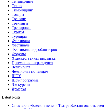
Телевидение
Техно
Тимбилдинг
Товары
Тренинг
Тренинги
Тренировка
Туризм
Турниры
Фестивали
Фестиваль
Фестиваль видеоблоггеров
Форумы
Художественная выставка
Церемония награждения
Чемпионат
Чемпионат по танцам
ШОУ
Шоу-программа
Экскурсии
Ярмарка
Latest Posts
Спектакль «Блеск и пепел» Театра Вахтангова отмечен