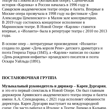
театре на Глокенгассе (Кёльнcкой опере). Сценическая
история «Карлика» в России началась в 1996 году в
Самарском академическом театре оперы и балета. Впервые в
Москве опера прозвучала в 1998 году на фестивале «Дни
Александра Цемлинского» в Малом зале консерватории.
В 2019 году состоялось концертное исполнение в
Мариинском театре. В Новой Опере «Карлик» ставится
впервые, а «Иоланта» была в репертуаре театра с 2010 по 2013
годы.
В основе опер – литературные произведения: «Иоланта»
создана по драме «Дочь короля Рене» датского драматурга и
поэта Генриха Герца (1845), а «Карлик» написан по сказке
«День рождения инфанты» ирландского писателя и поэта
Оскара Уайльда (1891).
ПОСТАНОВОЧНАЯ ГРУППА
Музыкальный руководитель и дирижер – Карен Дургарян
,
и это его первый спектакль в Новой Опере. Он был главным
дирижером Армянского академического театра оперы и балета
имени А.А. Спендиарова, с 2021 года исполняет обязанности
директора. Карен Дургарян выступает на международной
сцене. Он часто работал в Италии: в Театре Лирико в Кальяри,