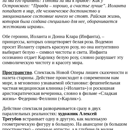
ли мы его принять? Готовы ли мы к правде? Как у
Островского: “Правда – хорошо, а счастье лучше”. Иоланта
попадает в мир, где человеческое достоинство и
эмоциональное состояние ничего не стоят. Райская жизнь,
которая была создана специально для нее, оборачивается
жестокими играми».
Обе героини, Иоланта и Донна Клара (Инфанта), –
принцессы, которых олицетворяет белая роза. Водемон
просит Иоланту сорвать красную розу, но она интуитивно
выбирает белую – символ чистоты и света. Инфанта
осознанно отдает Карлику белую розу, словно разрушает эту
символическую чистоту и красоту мира.
Пространство
. Спектакль Новой Оперы лишен сказочности и
налета старины. Действие происходит в современном нам
мире, в мгновенно узнаваемой обстановке: фешенебельная
частная медицинская клиника («Иоланта») и роскошная
аристократическая вечеринка, словно в фильме «Сладкая
жизнь» Федерико Феллини («Карлик»).
Действие спектакля разворачивается сразу в двух
параллельных реальностях:
художник Алексей
Трегубов
встраивает одну в другую, как маленькую
геометрическую фигуру в большую. На авансцене (в большом
пространстве) – оперные артисты, а в глубине (в малом