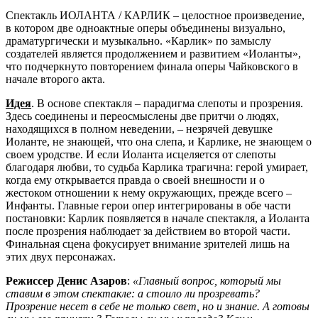
Спектакль ИОЛАНТА / КАРЛИК – целостное произведение,
в котором две одноактные оперы объединены визуально,
драматургически и музыкально. «Карлик» по замыслу
создателей является продолжением и развитием «Иоланты»,
что подчеркнуто повторением финала оперы Чайковского в
начале второго акта.
Идея
. В основе спектакля – парадигма слепоты и прозрения.
Здесь соединены и переосмыслены две притчи о людях,
находящихся в полном неведении, – незрячей девушке
Иоланте, не знающей, что она слепа, и Карлике, не знающем о
своем уродстве. И если Иоланта исцеляется от слепоты
благодаря любви, то судьба Карлика трагична: герой умирает,
когда ему открывается правда о своей внешности и о
жестоком отношении к нему окружающих, прежде всего –
Инфанты. Главные герои опер интегрированы в обе части
постановки: Карлик появляется в начале спектакля, а Иоланта
после прозрения наблюдает за действием во второй части.
Финальная сцена фокусирует внимание зрителей лишь на
этих двух персонажах.
Режиссер Денис Азаров
:
«Главный вопрос, который мы
ставим в этом спектакле: а стоило ли прозревать?
Прозрение несет в себе не только свет, но и знание. А готовы