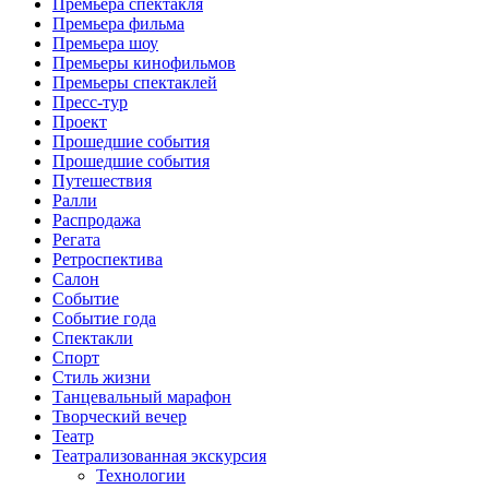
Премьера спектакля
Премьера фильма
Премьера шоу
Премьеры кинофильмов
Премьеры спектаклей
Пресс-тур
Проект
Прошедшие события
Прошедшие события
Путешествия
Ралли
Распродажа
Регата
Ретроспектива
Салон
Событие
Событие года
Спектакли
Спорт
Стиль жизни
Танцевальный марафон
Творческий вечер
Театр
Театрализованная экскурсия
Технологии