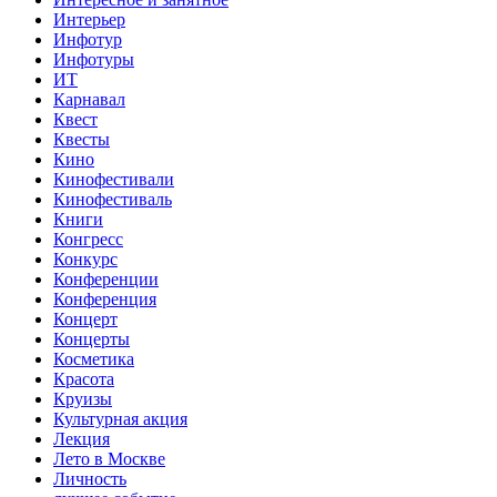
Интерьер
Инфотур
Инфотуры
ИТ
Карнавал
Квест
Квесты
Кино
Кинофестивали
Кинофестиваль
Книги
Конгресс
Конкурс
Конференции
Конференция
Концерт
Концерты
Косметика
Красота
Круизы
Культурная акция
Лекция
Лето в Москве
Личность