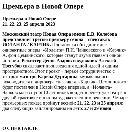
Премьера в Новой Опере
Премьера в Новой Опере
21, 22, 23, 25 апреля 2023
Московский театр Новая Опера имени Е.В. Колобова
представляет третью премьеру сезона – спектакль
ИОЛАНТА / КАРЛИК.
Постановка объединит две
одноактные оперы: «Иоланта» П.И. Чайковского и «Карлик»
А. фон Цемлинского, которые станут двумя главами одной
истории.
Режиссер Денис Азаров и художник Алексей
Трегубов
связывают произведения одной идеей и одним
пространством. Этот проект – первое сотрудничество с
театром
маэстро Карена Дургаряна
, музыкального
руководителя и дирижера спектакля. «Карлик» Цемлинского
будет поставлен в Новой Опере впервые, а «Иоланта»
Чайковского спустя 10 лет вновь войдет в репертуар театра в
другой трактовке и в ином художественном решении. Четыре
премьерных показа пройдут весной:
21, 22, 23 и 25 апреля
;
два следующих запланированы на лето:
27 и 29 июня
.
О СПЕКТАКЛЕ