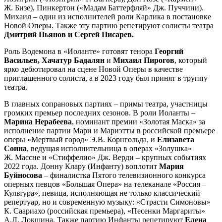
Ж. Бизе), Пинкертон («Мадам Баттерфляй» Дж. Пуччини).
Михаил – один из исполнителей роли Карлика в постановке
Новой Оперы. Также эту партию репетируют солисты театра
Дмитрий Пьянов и Сергей Писарев.
Роль Водемона в «Иоланте» готовят тенора
Георгий
Васильев, Хачатур Бадалян
и
Михаил Пирогов
, который
ярко дебютировал на сцене Новой Оперы в качестве
приглашенного солиста, а в 2023 году был принят в труппу
театра.
В главных сопрановых партиях – примы театра, участницы
громких премьер последних сезонов. В роли Иоланты –
Марина Нерабеева
, номинант премии «Золотая Маска» за
исполнение партии Мари и Мариэтты в российской премьере
оперы «Мертвый город» Э.В. Корнгольда,
и
Елизавета
Соина
, ведущая исполнительница в операх «Золушка»
Ж. Массне и «Стиффелио» Дж. Верди – крупных событиях
2022 года. Донну Клару (Инфанту) воплотит
Мария
Буйносова
– финалистка Пятого телевизионного конкурса
оперных певцов «Большая Опера» на телеканале «Россия –
Культура», певица, исполняющая не только классический
репертуар, но и современную музыку: «Страсти Симоновы»
К. Саариахо (российская премьера), «Песенки Маргариты»
А.Л. Локшина. Также партию Инфанты репетируют
Елена