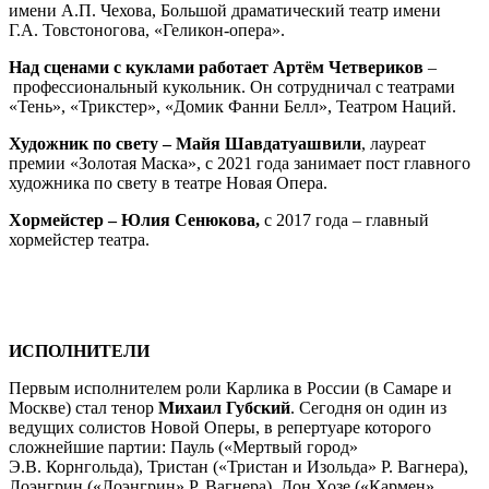
имени А.П. Чехова, Большой драматический театр имени
Г.А. Товстоногова, «Геликон-опера».
Над сценами с куклами работает
Артём Четвериков
–
профессиональный кукольник.
Он сотрудничал с театрами
«Тень», «Трикстер», «Домик Фанни Белл», Театром Наций.
Художник по свету – Майя Шавдатуашвили
, лауреат
премии «Золотая Маска», с 2021 года занимает пост главного
художника по свету в театре Новая Опера.
Хормейстер – Юлия Сенюкова,
с 2017 года – главный
хормейстер театра.
ИСПОЛНИТЕЛИ
Первым исполнителем роли Карлика в России (в Самаре и
Москве) стал тенор
Михаил Губский
. Сегодня он один из
ведущих солистов Новой Оперы, в репертуаре которого
сложнейшие партии: Пауль («Мертвый город»
Э.В. Корнгольда), Тристан («Тристан и Изольда» Р. Вагнера),
Лоэнгрин («Лоэнгрин» Р. Вагнера), Дон Хозе («Кармен»