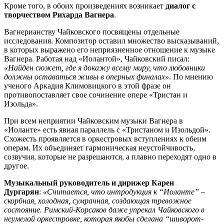
Кроме того, в обоих произведениях возникает
диалог с
творчеством Рихарда Вагнера
.
Вагнерианству Чайковского посвящены отдельные
исследования. Композитор оставил множество высказываний,
в которых выражено его неприязненное отношение к музыке
Вагнера. Работая над «Иолантой», Чайковский писал:
«Найден сюжет, где я докажу всему миру, что любовники
должны оставаться живы в оперных финалах»
. По мнению
ученого Аркадия Климовицкого в этой фразе он
противопоставляет свое сочинение опере «Тристан и
Изольда».
При всем неприятии Чайковским музыки Вагнера в
«Иоланте» есть явная параллель с «Тристаном и Изольдой».
Схожесть проявляется в оркестровых вступлениях к обеим
операм. Их объединяет гармоническая неустойчивость,
созвучия, которые не разрешаются, а плавно переходят одно в
другое.
Музыкальный руководитель и дирижер Карен
Дургарян
:
«Считается, что интродукция к “Иоланте” –
скорбная, холодная, сумрачная, создающая тревожное
состояние. Римский-Корсаков даже упрекал Чайковского в
неумелой оркестровке, которая якобы сделана “шиворот-