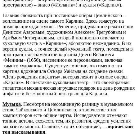
пространстве) – видео («Иоланта») и куклы («Карлик»).
Главная сложность при постановке оперы Цемлинского –
воплощение на сцене самого Карлика. Здесь зачастую на
помощь приходят куклы. Решение, придуманное режиссером
Денисом Азаровым, художником Алексеем Трегубовым и
Артёмом Четвериковым, который полностью отвечает за
кукольную часть в «Карлике», абсолютно неожиданно. В их
версии куклы, а точнее целый кукольный театр, помещены в
пространство знаменитой картины Диего Веласкеса
«Менины» (1656), населенное ее персонажами, включая
самого художника. Существует мнение, что именно эта
картина вдохновила Оскара Уайльда на создание сказки
«День рождения инфанты», которая лежит в основе оперы
«Карлик». В спектакле кукольный театр – это своеобразная
гигантская механическая игрушка: подарок на день рождения
инфанте и безжалостный розыгрыш для Карлика.
Музыка
. Несмотря на несомненную разницу в музыкальном
стиле Чайковского и Цемлинского, в творчестве этих
композиторов есть общие черты. Исследователи отмечают
тонкие детали, схожесть тем, их развития, средств усиления
выразительности. Главное, что их объединяет, –
лирический
тон высказывания
.