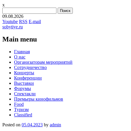
x
Найти:
09.08.2026
Youtube
RSS
E-mail
sobytiye.ru
Main menu
Skip
Главная
to
О нас
content
Организаторам мероприятий
Сотрудничество
Концерты
Конференции
Выставки
Форумы
Спектакли
Премьеры кинофильмов
Food
Туризм
Сlassified
Posted on
05.04.2023
by
admin