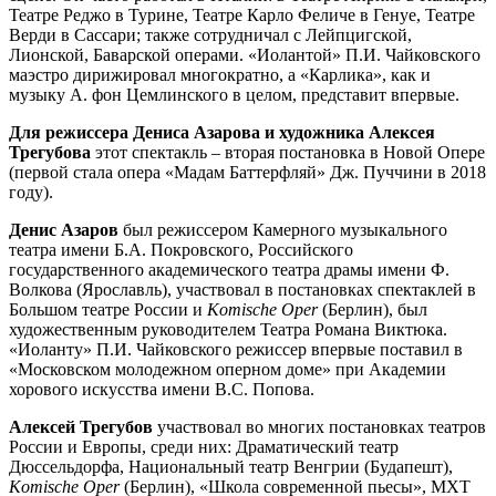
Театре Реджо в Турине, Театре Карло Феличе в Генуе, Театре
Верди в Сассари; также сотрудничал с Лейпцигской,
Лионской, Баварской операми. «Иолантой» П.И. Чайковского
маэстро дирижировал многократно, а «Карлика», как и
музыку А. фон Цемлинского в целом, представит впервые.
Для режиссера Дениса Азарова и художника Алексея
Трегубова
этот спектакль – вторая постановка в Новой Опере
(первой стала опера «Мадам Баттерфляй» Дж. Пуччини в 2018
году).
Денис Азаров
был режиссером Камерного музыкального
театра имени Б.А. Покровского, Российского
государственного академического театра драмы имени Ф.
Волкова (Ярославль), участвовал в постановках спектаклей в
Большом театре России и
Komische Oper
(Берлин), был
художественным руководителем Театра Романа Виктюка.
«Иоланту» П.И. Чайковского режиссер впервые поставил в
«Московском молодежном оперном доме» при Академии
хорового искусства имени В.С. Попова.
Алексей Трегубов
участвовал во многих постановках театров
России и Европы, среди них: Драматический театр
Дюссельдорфа, Национальный театр Венгрии (Будапешт),
Komische Oper
(Берлин), «Школа современной пьесы», МХТ