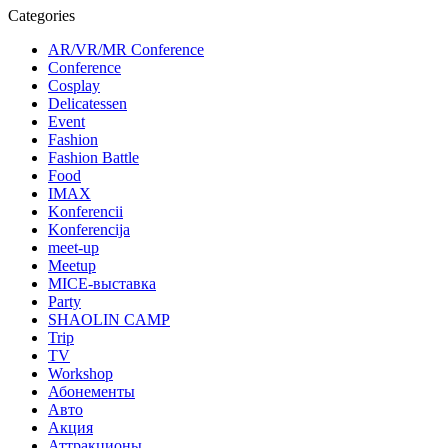
Categories
AR/VR/MR Conference
Conference
Cosplay
Delicatessen
Event
Fashion
Fashion Battle
Food
IMAX
Konferencii
Konferencija
meet-up
Meetup
MICE-выставка
Party
SHAOLIN CAMP
Trip
TV
Workshop
Абонементы
Авто
Акция
Аттракционы