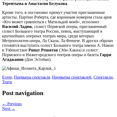
Терентьева и Анастасия Белукова
.
Кроме того, в постановке примут участие приглашенные
артисты. Партию Роберта, где коронным номером стала ария
«Кто может сравниться с Матильдой моей», исполнит
Василий Ладюк
, солист Пермской оперы, приглашенный
солист Большого театра России, певец, выступающий в
крупнейших оперных театрах мира, среди которых
Метрополитен-опера, Ла Скала, Ла Фениче. В других образах
готовятся выступить солист Большого театра имени А. Навои
в Узбекистане
Ринат Решитов
(Эбн-Хакиа) и солист
Пермского и Нижегородского театров оперы и балета
Гарри
Агаджанян
(Дон Эстобан).
Event
,
Премьера спектакля
,
Премьеры спектаклей
,
Спектакли
,
Театр
Post navigation
← Previous
Next →