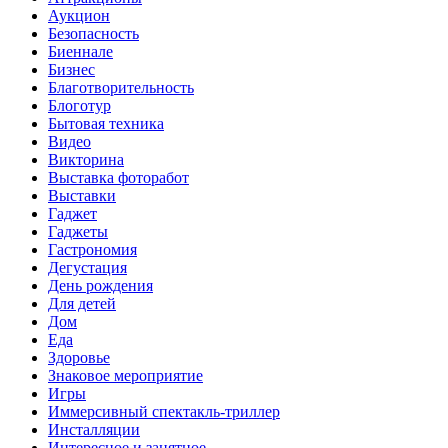
Аукцион
Безопасность
Биеннале
Бизнес
Благотворительность
Блоготур
Бытовая техника
Видео
Викторина
Выставка фоторабот
Выставки
Гаджет
Гаджеты
Гастрономия
Дегустация
День рождения
Для детей
Дом
Еда
Здоровье
Знаковое мероприятие
Игры
Иммерсивный спектакль-триллер
Инсталляции
Интересное и занятное