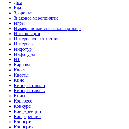
Дом
Еда
Здоровье
Знаковое мероприятие
Игры
Иммерсивный спектакль-триллер
Инсталляции
Интересное и занятное
Интерьер
Инфотур
Инфотуры
ИТ
Карнавал
Квест
Квесты
Кино
Кинофестивали
Кинофестиваль
Книги
Конгресс
Конкурс
Конференции
Конференция
Концерт
Концерты