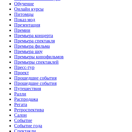
Обучение
Онлайн курсы
Питомцы
Показ мод
Презентация
Премии
Премьера концерта
Премьера спектакля
Премьера фильма
Премьера шоу
Премьеры кинофильмов
Премьеры спектаклей
Пресс-тур
Проект
Прошедшие события
Прошедшие события
Путешествия
Ралли
Распродажа
Регата
Ретроспектива
Салон
Событие
Событие года
Спектакли