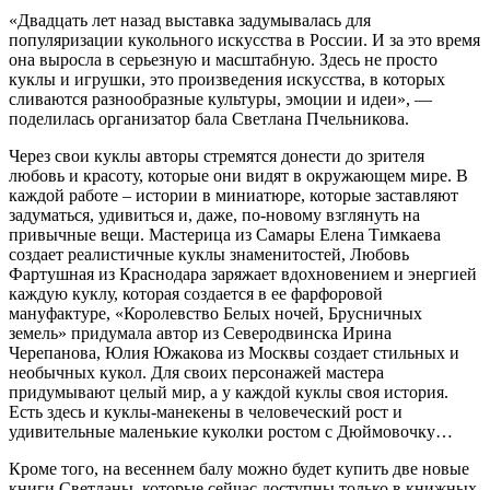
«Двадцать лет назад выставка задумывалась для
популяризации кукольного искусства в России. И за это время
она выросла в серьезную и масштабную. Здесь не просто
куклы и игрушки, это произведения искусства, в которых
сливаются разнообразные культуры, эмоции и идеи», —
поделилась организатор бала Светлана Пчельникова.
Через свои куклы авторы стремятся донести до зрителя
любовь и красоту, которые они видят в окружающем мире. В
каждой работе – истории в миниатюре, которые заставляют
задуматься, удивиться и, даже, по-новому взглянуть на
привычные вещи. Мастерица из Самары Елена Тимкаева
создает реалистичные куклы знаменитостей, Любовь
Фартушная из Краснодара заряжает вдохновением и энергией
каждую куклу, которая создается в ее фарфоровой
мануфактуре, «Королевство Белых ночей, Брусничных
земель» придумала автор из Северодвинска Ирина
Черепанова, Юлия Южакова из Москвы создает стильных и
необычных кукол. Для своих персонажей мастера
придумывают целый мир, а у каждой куклы своя история.
Есть здесь и куклы-манекены в человеческий рост и
удивительные маленькие куколки ростом с Дюймовочку…
Кроме того, на весеннем балу можно будет купить две новые
книги Светланы, которые сейчас доступны только в книжных