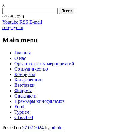
x
Найти:
07.08.2026
Youtube
RSS
E-mail
sobytiye.ru
Main menu
Skip
Главная
to
О нас
content
Организаторам мероприятий
Сотрудничество
Концерты
Конференции
Выставки
Форумы
Спектакли
Премьеры кинофильмов
Food
Туризм
Сlassified
Posted on
27.02.2024
by
admin