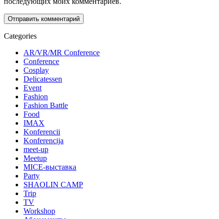
последующих моих комментариев.
Categories
AR/VR/MR Conference
Conference
Cosplay
Delicatessen
Event
Fashion
Fashion Battle
Food
IMAX
Konferencii
Konferencija
meet-up
Meetup
MICE-выставка
Party
SHAOLIN CAMP
Trip
TV
Workshop