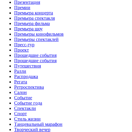
Презентация
Премии
Премьера концерта
Премьера спектакля
Премьера фильма
Премьера шоу
Премьеры кинофильмов
Премьеры спектаклей
Пресс-тур
Проект
Прошедшие события
Прошедшие события
Путешествия
Ралли
Распродажа
Регата
Ретроспектива
Салон
Событие
Событие года
Спектакли
Спорт
Стиль жизни
Танцевальный марафон
Творческий вечер