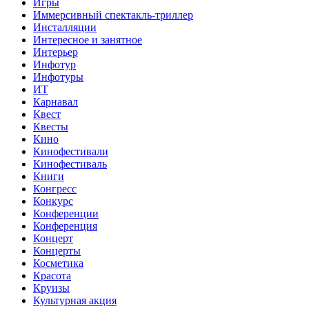
Игры
Иммерсивный спектакль-триллер
Инсталляции
Интересное и занятное
Интерьер
Инфотур
Инфотуры
ИТ
Карнавал
Квест
Квесты
Кино
Кинофестивали
Кинофестиваль
Книги
Конгресс
Конкурс
Конференции
Конференция
Концерт
Концерты
Косметика
Красота
Круизы
Культурная акция