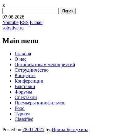
x
Найти:
07.08.2026
Youtube
RSS
E-mail
sobytiye.ru
Main menu
Skip
Главная
to
О нас
content
Организаторам мероприятий
Сотрудничество
Концерты
Конференции
Выставки
Форумы
Спектакли
Премьеры кинофильмов
Food
Туризм
Сlassified
Posted on
28.01.2025
by
Ирина Братухина