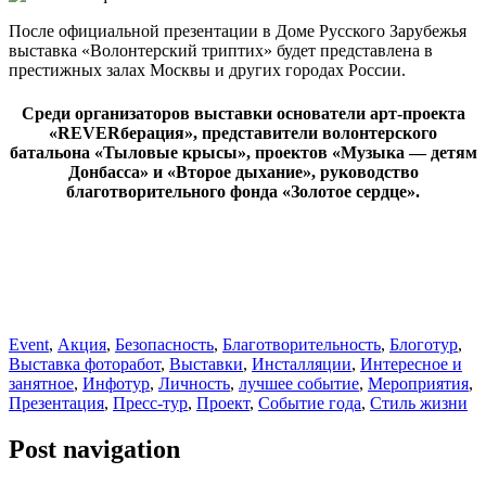
После официальной презентации в Доме Русского Зарубежья
выставка «Волонтерский триптих» будет представлена в
престижных залах Москвы и других городах России.
Среди организаторов выставки основатели арт-проекта
«REVERберация», представители волонтерского
батальона «Тыловые крысы», проектов «Музыка — детям
Донбасса» и «Второе дыхание», руководство
благотворительного фонда «Золотое сердце».
Event
,
Акция
,
Безопасность
,
Благотворительность
,
Блоготур
,
Выставка фоторабот
,
Выставки
,
Инсталляции
,
Интересное и
занятное
,
Инфотур
,
Личность
,
лучшее событие
,
Мероприятия
,
Презентация
,
Пресс-тур
,
Проект
,
Событие года
,
Стиль жизни
Post navigation