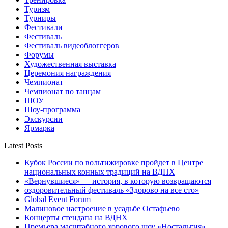
Туризм
Турниры
Фестивали
Фестиваль
Фестиваль видеоблоггеров
Форумы
Художественная выставка
Церемония награждения
Чемпионат
Чемпионат по танцам
ШОУ
Шоу-программа
Экскурсии
Ярмарка
Latest Posts
Кубок России по вольтижировке пройдет в Центре
национальных конных традиций на ВДНХ
«Вернувшиеся» — история, в которую возвращаются
оздоровительный фестиваль «Здорово на все сто»
Global Event Forum
Малиновое настроение в усадьбе Остафьево
Концерты стендапа на ВДНХ
Премьера масштабного хорового шоу «Ностальгия»