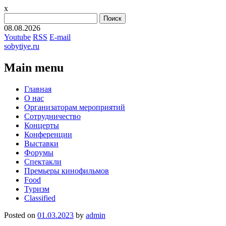
x
Найти:
08.08.2026
Youtube
RSS
E-mail
sobytiye.ru
Main menu
Skip
Главная
to
О нас
content
Организаторам мероприятий
Сотрудничество
Концерты
Конференции
Выставки
Форумы
Спектакли
Премьеры кинофильмов
Food
Туризм
Сlassified
Posted on
01.03.2023
by
admin