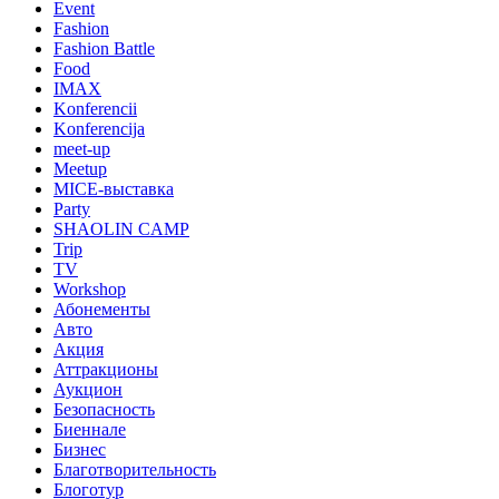
Event
Fashion
Fashion Battle
Food
IMAX
Konferencii
Konferencija
meet-up
Meetup
MICE-выставка
Party
SHAOLIN CAMP
Trip
TV
Workshop
Абонементы
Авто
Акция
Аттракционы
Аукцион
Безопасность
Биеннале
Бизнес
Благотворительность
Блоготур