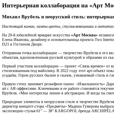
Интерьерная коллаборация на «Арт Мо
Михаил Врубель и неорусский стиль: интерьерн
Настоящий камин, лампы-цветы, стулья-кокошники и антита
На 20-й юбилейной ярмарке искусства
«Арт Москва»
независи
Елена Иванова, дизайнер и основательница проекта Two Interi
D21 в Гостином Дворе
.
Отправная точка коллаборации — творчество Врубеля и его вкл
объектам, вдохновленным русской культурой и образами из ска
Первый участник коллаборации — проект «Связь времен» от к
стилизованным под майолику. В 2022 году этот арт-объект пок
усадьбы. Герои русских былин и сказок, узнаваемый стиль и г
Правую стену занимает рельефное панно «Изысканность» Дарьи
art с AR-эффектами. Ключевыми в ее работе становятся текуч
Врубеля. «Мне интересны линии в абстракции. И когда ты смо
Природные элементы в неорусском стиле и творчестве Врубеля
директор концепт-стора «Предметы» Мадина Гумерова выбрала 
экспозицию стулья 61° — 38° KARGOPOL бренда ARCHIPÉLAGO