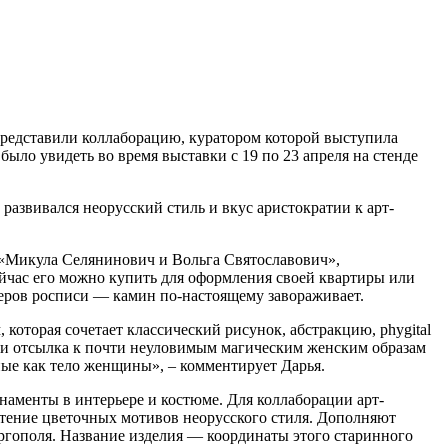
представили коллаборацию, куратором которой выступила
ыло увидеть во время выставки с 19 по 23 апреля на стенде
азвивался неорусский стиль и вкус аристократии к арт-
«Микула Селянинович и Вольга Святославович»,
ейчас его можно купить для оформления своей квартиры или
стеров росписи — камин по-настоящему завораживает.
торая сочетает классический рисунок, абстракцию, phygital
м, и отсылка к почти неуловимым магическим женским образам
нные как тело женщины», – комментирует Дарья.
наменты в интерьере и костюме. Для коллаборации арт-
чтение цветочных мотивов неорусского стиля. Дополняют
поля. Название изделия — координаты этого старинного