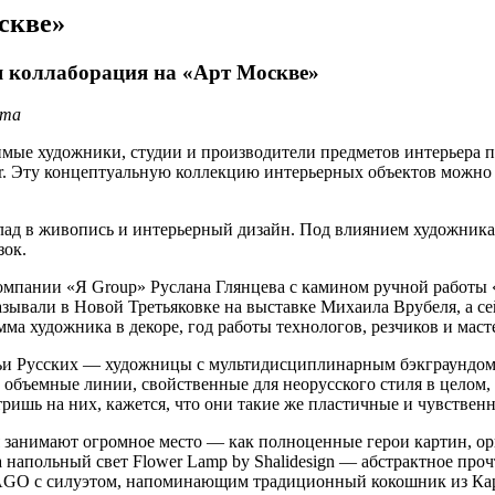
скве»
ая коллаборация на «Арт Москве»
хта
мые художники, студии и производители предметов интерьера 
or. Эту концептуальную коллекцию интерьерных объектов можно б
ад в живопись и интерьерный дизайн. Под влиянием художника р
зок.
омпании «Я Group» Руслана Глянцева
с
камином ручной работы 
азывали в Новой Третьяковке на выставке Михаила Врубеля, а с
амма художника в декоре, год работы технологов, резчиков и ма
 Русских — художницы с мультидисциплинарным бэкграундом, ко
ие объемные линии, свойственные для неорусского стиля в цело
тришь на них, кажется, что они такие же пластичные и чувстве
 занимают огромное место — как полноценные герои картин, ор
напольный свет Flower Lamp by Shalidesign — абстрактное про
 с силуэтом, напоминающим традиционный кокошник из Карго