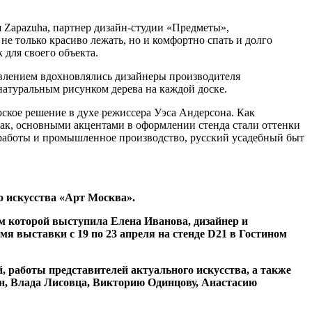
я Zapazuha, партнер дизайн-студии «Предметы»,
не только красиво лежать, но и комфортно спать и долго
 для своего объекта.
авлением вдохновлялись дизайнеры производителя
атуральным рисунком дерева на каждой доске.
рское решение в духе режиссера Уэса Андерсона. Как
Так, основными акцентами в оформлении стенда стали оттенки
ю работы и промышленное производство, русский усадебный быт
о искусства «Арт Москва».
м которой выступила Елена Иванова, дизайнер и
я выставки с 19 по 23 апреля на стенде D21 в Гостином
 работы представителей актуального искусства, а также
ин, Влада Лисовца, Викторию Одинцову, Анастасию