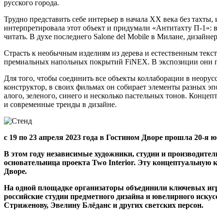
русского города.
Трудно представить себе интерьер в начала ХХ века без тахты
интерпретировала этот объект и придумали «Антитахту П-1»: в
читать. В духе последнего Salone del Mobile в Милане, дизайне
Страсть к необычным изделиям из дерева и естественным текс
премиальных напольных покрытий FiNEX. В экспозиции они по
Для того, чтобы соединить все объекты коллаборации в неорус
конструктор, в своих фильмах он собирает элементы разных э
алого, зеленого, синего и несколько пастельных тонов. Конц
и современные тренды в дизайне.
с 19 по 23 апреля 2023 года в Гостином Дворе прошла 20-я
В этом году независимые художники, студии и производите
основательница проекта Two Interior. Эту концептуальную 
Дворе
.
На одной площадке организаторы объединили ключевых игро
российские студии предметного дизайна и ювелирного иску
Стриженову, Эвелину Блёданс и других светских персон.