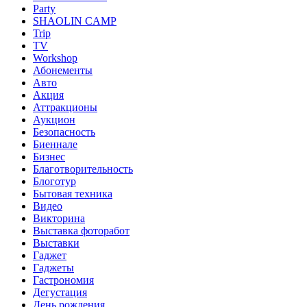
Party
SHAOLIN CAMP
Trip
TV
Workshop
Абонементы
Авто
Акция
Аттракционы
Аукцион
Безопасность
Биеннале
Бизнес
Благотворительность
Блоготур
Бытовая техника
Видео
Викторина
Выставка фоторабот
Выставки
Гаджет
Гаджеты
Гастрономия
Дегустация
День рождения