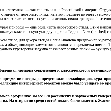
, или оттоманки — так ее называли в Российской империи. Студи
 отличие от первоисточника, на этом предмете интерьера можно 
ры отказались от острых углов и использовали трендовый оттенок
турам природы — еще одна черта неорусского стиля. Этим напр
кажут классическую укладку паркета Террено New (brushed) с н
ском стиле, для декора стенда Елена Иванова предложила курато
пох, а объединяющим элементом становится перекличка цветов. 
ептуально кураторская задумка связывает разные эпохи — ручну
 юбилейная ярмарка современного, классического и ювелирног
ли предметов интерьера представили коллаборацию, кураторо
коллекцию интерьерных объектов можно было увидеть во врем
ков арт-рынка: более 170 российских и зарубежных галерей,
сства. На открытии среди гостей можно было заметить Жасм