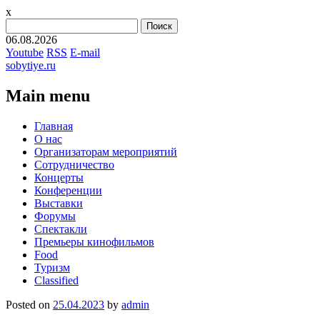
x
Найти:
06.08.2026
Youtube
RSS
E-mail
sobytiye.ru
Main menu
Skip
Главная
to
О нас
content
Организаторам мероприятий
Сотрудничество
Концерты
Конференции
Выставки
Форумы
Спектакли
Премьеры кинофильмов
Food
Туризм
Сlassified
Posted on
25.04.2023
by
admin