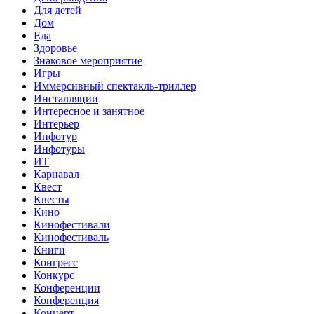
Для детей
Дом
Еда
Здоровье
Знаковое мероприятие
Игры
Иммерсивный спектакль-триллер
Инсталляции
Интересное и занятное
Интерьер
Инфотур
Инфотуры
ИТ
Карнавал
Квест
Квесты
Кино
Кинофестивали
Кинофестиваль
Книги
Конгресс
Конкурс
Конференции
Конференция
Концерт