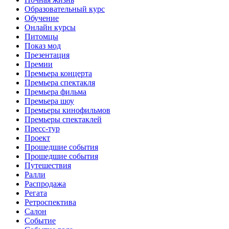
Образовательный курс
Обучение
Онлайн курсы
Питомцы
Показ мод
Презентация
Премии
Премьера концерта
Премьера спектакля
Премьера фильма
Премьера шоу
Премьеры кинофильмов
Премьеры спектаклей
Пресс-тур
Проект
Прошедшие события
Прошедшие события
Путешествия
Ралли
Распродажа
Регата
Ретроспектива
Салон
Событие