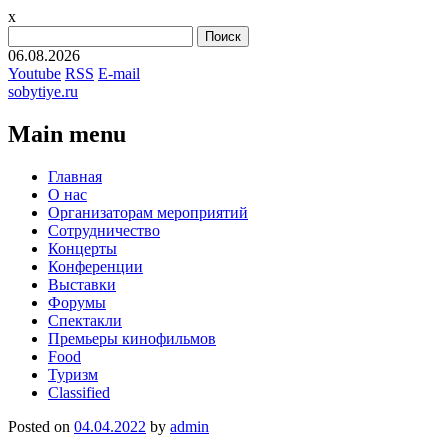
x
Найти:
06.08.2026
Youtube
RSS
E-mail
sobytiye.ru
Main menu
Skip
Главная
to
О нас
content
Организаторам мероприятий
Сотрудничество
Концерты
Конференции
Выставки
Форумы
Спектакли
Премьеры кинофильмов
Food
Туризм
Сlassified
Posted on
04.04.2022
by
admin