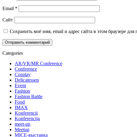
Email
*
Сайт
Сохранить моё имя, email и адрес сайта в этом браузере д
Categories
AR/VR/MR Conference
Conference
Cosplay
Delicatessen
Event
Fashion
Fashion Battle
Food
IMAX
Konferencii
Konferencija
meet-up
Meetup
MICE-выставка