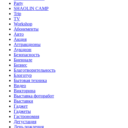
Party
SHAOLIN CAMP
Trip
TV
Workshop
Абонементы
Авто
Акция
Аттракционы
Аукцион
Безопасность
Биеннале
Бизнес
Благотворительность
Блоготур
Бытовая техника
Видео
Викторина
Выставка фоторабот
Выставки
Гаджет
Гаджеты
Гастрономия
Дегустация
День рождения