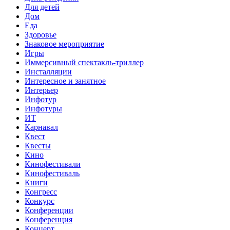
Для детей
Дом
Еда
Здоровье
Знаковое мероприятие
Игры
Иммерсивный спектакль-триллер
Инсталляции
Интересное и занятное
Интерьер
Инфотур
Инфотуры
ИТ
Карнавал
Квест
Квесты
Кино
Кинофестивали
Кинофестиваль
Книги
Конгресс
Конкурс
Конференции
Конференция
Концерт