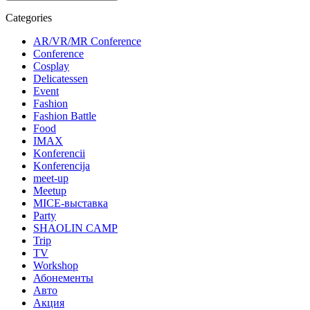
Categories
AR/VR/MR Conference
Conference
Cosplay
Delicatessen
Event
Fashion
Fashion Battle
Food
IMAX
Konferencii
Konferencija
meet-up
Meetup
MICE-выставка
Party
SHAOLIN CAMP
Trip
TV
Workshop
Абонементы
Авто
Акция