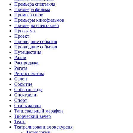
Премьера спектакля
Премьера фильма
Премьера шоу
Премьеры кинофильмов
Премьеры спектаклей
Пресс-тур
Проект
Прошедшие события
Прошедшие события
Путешествия
Ралли
Распродажа
Регата
Ретроспектива
Салон
Событие
Событие года
Спектакли
Спорт
Стиль жизни
Танцевальный марафон
Творческий вечер
Театр
Театрализованная экскурсия
Технологии