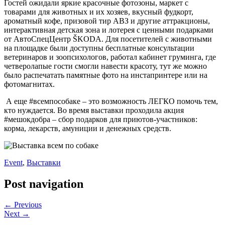
Гостей ожидали яркие красочные фотозоны, маркет с
товарами для животных и их хозяев, вкусный фудкорт,
ароматный кофе, призовой тир АВЗ и другие аттракционы,
интерактивная детская зона и лотерея с ценными подарками
от АвтоСпецЦентр ŠKODA. Для посетителей с животными
на площадке были доступны бесплатные консультации
ветеринаров и зоопсихологов, работал кабинет груминга, где
четверолапые гости смогли навести красоту, тут же можно
было распечатать памятные фото на инстапринтере или на
фотомагнитах.
А еще #всемпособаке – это возможность ЛЕГКО помочь тем,
кто нуждается. Во время выставки проходила акция
#мешокдобра – сбор подарков для приютов-участников:
корма, лекарств, амуниции и денежных средств.
Event
,
Выставки
Post navigation
← Previous
Next →