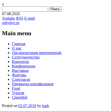
x
Найти:
07.08.2026
Youtube
RSS
E-mail
sobytiye.ru
Main menu
Skip
Главная
to
О нас
content
Организаторам мероприятий
Сотрудничество
Концерты
Конференции
Выставки
Форумы
Спектакли
Премьеры кинофильмов
Food
Туризм
Сlassified
Posted on
02.07.2019
by
kadr