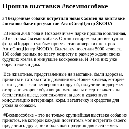
Прошла выставка #всемпособаке
34 бездомные собаки встретили новых хозяев на выставке
#всемпособаке при участии АвтоСпецЦентр ŠKODA
23 июня 2019 года в Новодевичьем парке прошла юбилейная,
20 выставка #всемпособаке. Организатором акции выступил
фонд «Подарок судьбы» при участии дилерских центров
АвтоСпецЦентр ŠKODA. Выставку посетили 5000 человек.
130 собак разных по цвету, возрасту и размеру ждали своих
будущих хозяев в минувшее воскресенье. И 34 из них уже
обрели новый дом.
Все животные, представленные на выставке, были здоровы,
привиты и готовы стать домашними. Новые хозяева, которые
в этот день взяли четвероногих друзей, получили поддержку
от организаторов: обучающие материалы и сертификаты на
бесплатный выезд зоопсихолога на дом и удаленную
консультацию ветеринара, корм, ветаптечку и средства для
ухода за собакой.
#Всемпособаке – это не только крупнейшая выставка собак из
приютов, на которой каждый посетитель мог встретить своего
преданного друга, но и большой праздник для всей семьи.