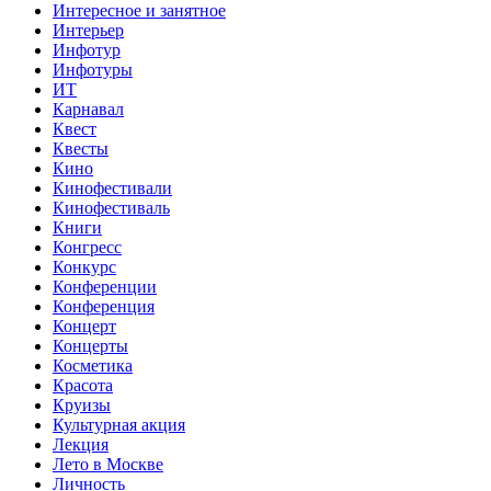
Интересное и занятное
Интерьер
Инфотур
Инфотуры
ИТ
Карнавал
Квест
Квесты
Кино
Кинофестивали
Кинофестиваль
Книги
Конгресс
Конкурс
Конференции
Конференция
Концерт
Концерты
Косметика
Красота
Круизы
Культурная акция
Лекция
Лето в Москве
Личность