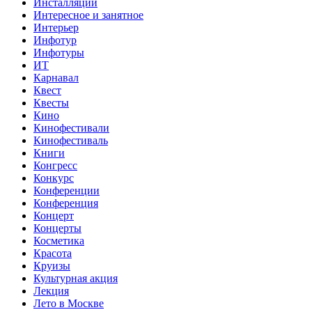
Инсталляции
Интересное и занятное
Интерьер
Инфотур
Инфотуры
ИТ
Карнавал
Квест
Квесты
Кино
Кинофестивали
Кинофестиваль
Книги
Конгресс
Конкурс
Конференции
Конференция
Концерт
Концерты
Косметика
Красота
Круизы
Культурная акция
Лекция
Лето в Москве