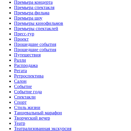
Премьера концерта
Премьера спектакля
Премьера фильма
Премьера шоу
Премьеры кинофильмов
Премьеры спектаклей
Пресс-тур
Проект
Прошедшие события
Прошедшие события
Путешествия
Ралли
Распродажа
Регата
Ретроспектива
Салон
Событие
Событие года
Спектакли
Спорт
Стиль жизни
Танцевальный марафон
Творческий вечер
Театр
Театрализованная экскурсия