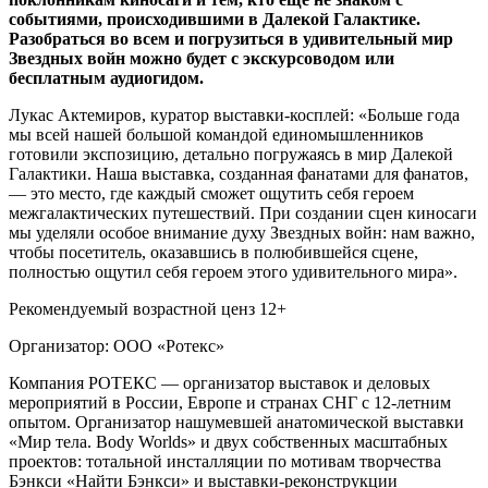
событиями, происходившими в Далекой Галактике.
Разобраться во всем и погрузиться в удивительный мир
Звездных войн можно будет с экскурсоводом или
бесплатным аудиогидом.
Лукас Актемиров, куратор выставки-косплей: «Больше года
мы всей нашей большой командой единомышленников
готовили экспозицию, детально погружаясь в мир Далекой
Галактики. Наша выставка, созданная фанатами для фанатов,
— это место, где каждый сможет ощутить себя героем
межгалактических путешествий. При создании сцен киносаги
мы уделяли особое внимание духу Звездных войн: нам важно,
чтобы посетитель, оказавшись в полюбившейся сцене,
полностью ощутил себя героем этого удивительного мира».
Рекомендуемый возрастной ценз 12+
Организатор: ООО «Ротекс»
Компания РОТЕКС — организатор выставок и деловых
мероприятий в России, Европе и странах СНГ с 12-летним
опытом. Организатор нашумевшей анатомической выставки
«Мир тела. Body Worlds» и двух собственных масштабных
проектов: тотальной инсталляции по мотивам творчества
Бэнкси «Найти Бэнкси» и выставки-реконструкции