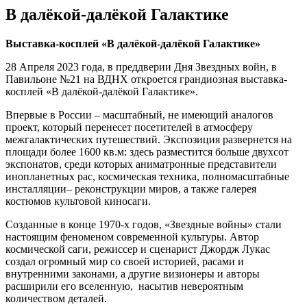
В далёкой-далёкой Галактике
Выставка-косплей «В далёкой-далёкой Галактике»
28 Апреля 2023 года, в преддверии Дня Звездных войн, в
Павильоне №21 на ВДНХ откроется грандиозная выставка-
косплей «В далёкой-далёкой Галактике».
Впервые в России – масштабный, не имеющий аналогов
проект, который перенесет посетителей в атмосферу
межгалактических путешествий. Экспозиция развернется на
площади более 1600 кв.м: здесь разместится больше двухсот
экспонатов, среди которых аниматронные представители
инопланетных рас, космическая техника, полномасштабные
инсталляции– реконструкции миров, а также галерея
костюмов культовой киносаги.
Созданные в конце 1970-х годов, «Звездные войны» стали
настоящим феноменом современной культуры. Автор
космической саги, режиссер и сценарист Джордж Лукас
создал огромный мир со своей историей, расами и
внутренними законами, а другие визионеры и авторы
расширили его вселенную, насытив невероятным
количеством деталей.