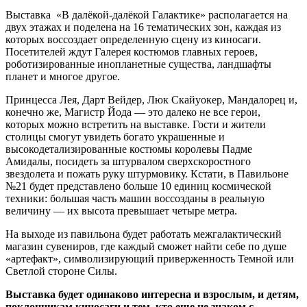
Выставка «В далёкой-далёкой Галактике» располагается на
двух этажах и поделена на 16 тематических зон, каждая из
которых воссоздает определенную сцену из киносаги.
Посетителей ждут Галерея костюмов главных героев,
роботизированные инопланетные существа, ландшафты
планет и многое другое.
Принцесса Лея, Дарт Вейдер, Люк Скайуокер, Мандалорец и,
конечно же, Магистр Йода — это далеко не все герои,
которых можно встретить на выставке. Гости и жители
столицы смогут увидеть богато украшенные и
высокодетализированные костюмы королевы Падме
Амидалы, посидеть за штурвалом сверхскоростного
звездолета и пожать руку штурмовику. Кстати, в Павильоне
№21 будет представлено больше 10 единиц космической
техники: большая часть машин воссозданы в реальную
величину — их высота превышает четыре метра.
На выходе из павильона будет работать межгалактический
магазин сувениров, где каждый сможет найти себе по душе
«артефакт», символизирующий приверженность Темной или
Светлой стороне Силы.
Выставка будет одинаково интересна и взрослым, и детям,
поклонникам киносаги и тем, кто еще не знаком с