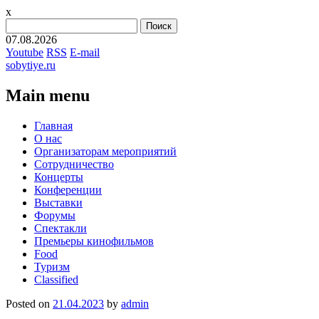
x
Найти:
07.08.2026
Youtube
RSS
E-mail
sobytiye.ru
Main menu
Skip
Главная
to
О нас
content
Организаторам мероприятий
Сотрудничество
Концерты
Конференции
Выставки
Форумы
Спектакли
Премьеры кинофильмов
Food
Туризм
Сlassified
Posted on
21.04.2023
by
admin