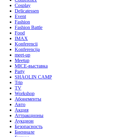
Cosplay
Delicatessen
Event
Fashion
Fashion Battle
Food
IMAX
Konferencii
Konferencija
meet-up
Meetup
MICE-выставка
Party
SHAOLIN CAMP
Trip
TV
Workshop
Абонементы
Авто
Акция
Аттракционы
Аукцион
Безопасность
Биеннале