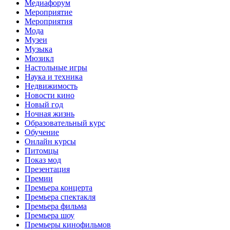
Медиафорум
Мероприятие
Мероприятия
Мода
Музеи
Музыка
Мюзикл
Настольные игры
Наука и техника
Недвижимость
Новости кино
Новый год
Ночная жизнь
Образовательный курс
Обучение
Онлайн курсы
Питомцы
Показ мод
Презентация
Премии
Премьера концерта
Премьера спектакля
Премьера фильма
Премьера шоу
Премьеры кинофильмов