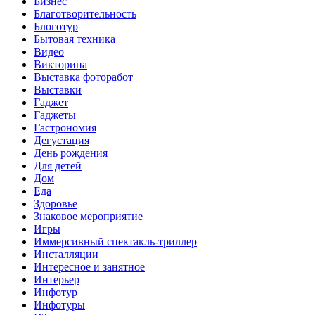
Бизнес
Благотворительность
Блоготур
Бытовая техника
Видео
Викторина
Выставка фоторабот
Выставки
Гаджет
Гаджеты
Гастрономия
Дегустация
День рождения
Для детей
Дом
Еда
Здоровье
Знаковое мероприятие
Игры
Иммерсивный спектакль-триллер
Инсталляции
Интересное и занятное
Интерьер
Инфотур
Инфотуры