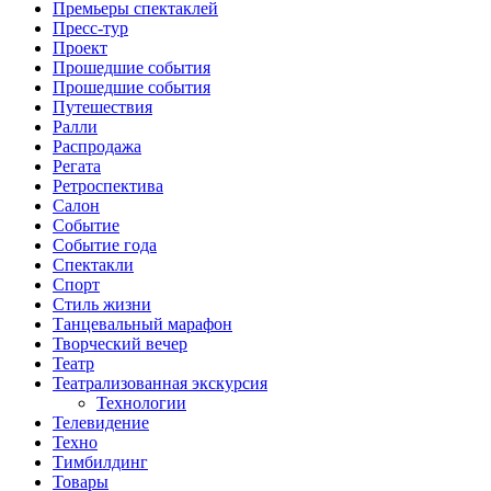
Премьеры спектаклей
Пресс-тур
Проект
Прошедшие события
Прошедшие события
Путешествия
Ралли
Распродажа
Регата
Ретроспектива
Салон
Событие
Событие года
Спектакли
Спорт
Стиль жизни
Танцевальный марафон
Творческий вечер
Театр
Театрализованная экскурсия
Технологии
Телевидение
Техно
Тимбилдинг
Товары