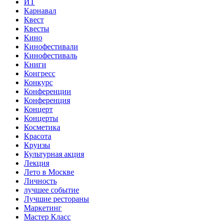
ИТ
Карнавал
Квест
Квесты
Кино
Кинофестивали
Кинофестиваль
Книги
Конгресс
Конкурс
Конференции
Конференция
Концерт
Концерты
Косметика
Красота
Круизы
Культурная акция
Лекция
Лето в Москве
Личность
лучшее событие
Лучшие рестораны
Маркетинг
Мастер Класс