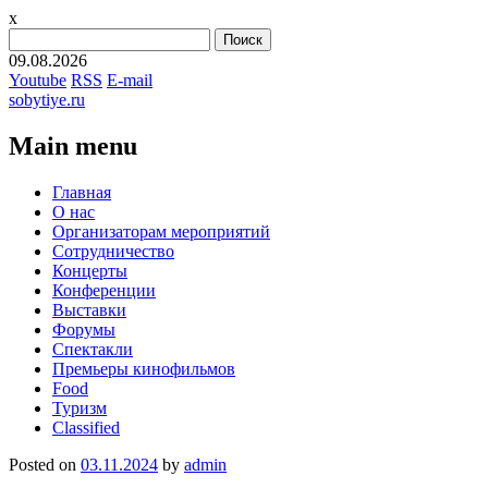
x
Найти:
09.08.2026
Youtube
RSS
E-mail
sobytiye.ru
Main menu
Skip
Главная
to
О нас
content
Организаторам мероприятий
Сотрудничество
Концерты
Конференции
Выставки
Форумы
Спектакли
Премьеры кинофильмов
Food
Туризм
Сlassified
Posted on
03.11.2024
by
admin