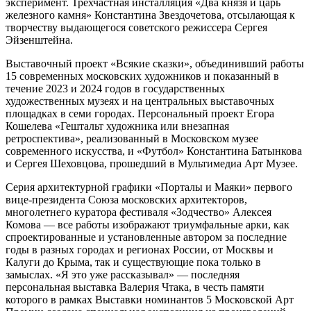
эксперимент. Трехчастная инсталляция «Два князя и царь
железного камня» Константина Звездочетова, отсылающая к
творчеству выдающегося советского режиссера Сергея
Эйзенштейна.
Выставочный проект «Всякие сказки», объединивший работы
15 современных московских художников и показанный в
течение 2023 и 2024 годов в государственных
художественных музеях и на центральных выставочных
площадках в семи городах. Персональный проект Егора
Кошелева «Гештальт художника или внезапная
ретроспектива», реализованный в Московском музее
современного искусства, и «Футбол» Константина Батынкова
и Сергея Шеховцова, прошедший в Мультимедиа Арт Музее.
Серия архитектурной графики «Порталы и Маяки» первого
вице-президента Союза московских архитекторов,
многолетнего куратора фестиваля «Зодчество» Алексея
Комова — все работы изображают триумфальные арки, как
спроектированные и установленные автором за последние
годы в разных городах и регионах России, от Москвы и
Калуги до Крыма, так и существующие пока только в
замыслах. «Я это уже рассказывал» — последняя
персональная выставка Валерия Чтака, в честь памяти
которого в рамках Выставки номинантов 5 Московской Арт