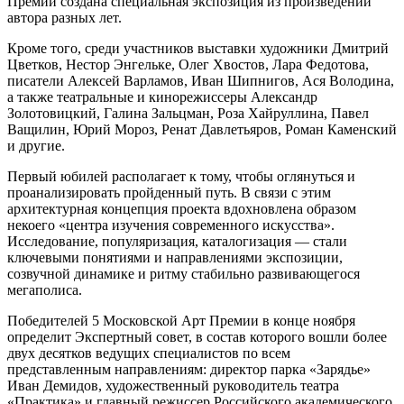
Премии создана специальная экспозиция из произведений
автора разных лет.
Кроме того, среди участников выставки художники Дмитрий
Цветков, Нестор Энгельке, Олег Хвостов, Лара Федотова,
писатели Алексей Варламов, Иван Шипнигов, Ася Володина,
а также театральные и кинорежиссеры Александр
Золотовицкий, Галина Зальцман, Роза Хайруллина, Павел
Ващилин, Юрий Мороз, Ренат Давлетьяров, Роман Каменский
и другие.
Первый юбилей располагает к тому, чтобы оглянуться и
проанализировать пройденный путь. В связи с этим
архитектурная концепция проекта вдохновлена образом
некоего «центра изучения современного искусства».
Исследование, популяризация, каталогизация — стали
ключевыми понятиями и направлениями экспозиции,
созвучной динамике и ритму стабильно развивающегося
мегаполиса.
Победителей 5 Московской Арт Премии в конце ноября
определит Экспертный совет, в состав которого вошли более
двух десятков ведущих специалистов по всем
представленным направлениям: директор парка «Зарядье»
Иван Демидов, художественный руководитель театра
«Практика» и главный режиссер Российского академического