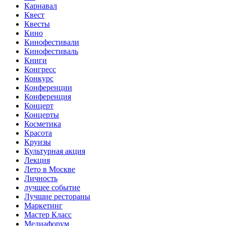
Карнавал
Квест
Квесты
Кино
Кинофестивали
Кинофестиваль
Книги
Конгресс
Конкурс
Конференции
Конференция
Концерт
Концерты
Косметика
Красота
Круизы
Культурная акция
Лекция
Лето в Москве
Личность
лучшее событие
Лучшие рестораны
Маркетинг
Мастер Класс
Медиафорум