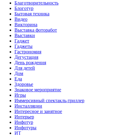
Благотворительность
Блоготур
Бытовая техника
Видео
Викторина
Выставка фоторабот
Выставки
Гаджет
Гаджеты
Гастрономия
Дегустация
День рождения
Для детей
Дом
Еда
Здоровье
Знаковое мероприятие
Игры
Иммерсивный спектакль-триллер
Инсталляции
Интересное и занятное
Интерьер
Инфотур
Инфотуры
ИТ