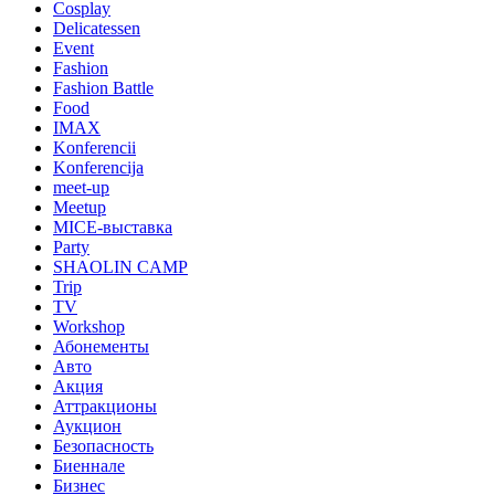
Cosplay
Delicatessen
Event
Fashion
Fashion Battle
Food
IMAX
Konferencii
Konferencija
meet-up
Meetup
MICE-выставка
Party
SHAOLIN CAMP
Trip
TV
Workshop
Абонементы
Авто
Акция
Аттракционы
Аукцион
Безопасность
Биеннале
Бизнес