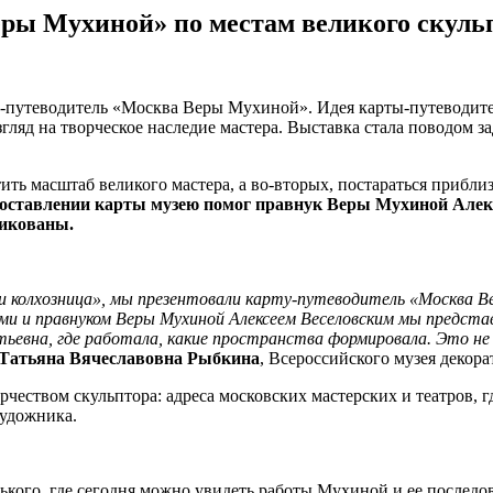
ры Мухиной» по местам великого скуль
у-путеводитель «Москва Веры Мухиной». Идея карты-путеводите
гляд на творческое наследие мастера. Выставка стала поводом 
ить масштаб великого мастера, а во-вторых, постараться прибли
составлении карты музею помог правнук Веры Мухиной Алекс
ликованы.
и колхозница», мы презентовали карту-путеводитель «Москва 
и и правнуком Веры Мухиной Алексеем Веселовским мы представи
тьевна, где работала, какие пространства формировала. Это не 
Татьяна Вячеславовна Рыбкина
, Всероссийского музея декора
рчеством скульптора: адреса московских мастерских и театров, 
художника.
го, где сегодня можно увидеть работы Мухиной и ее последова