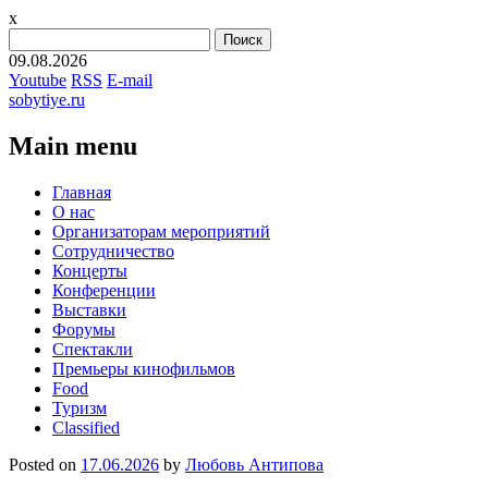
x
Найти:
09.08.2026
Youtube
RSS
E-mail
sobytiye.ru
Main menu
Skip
Главная
to
О нас
content
Организаторам мероприятий
Сотрудничество
Концерты
Конференции
Выставки
Форумы
Спектакли
Премьеры кинофильмов
Food
Туризм
Сlassified
Posted on
17.06.2026
by
Любовь Антипова