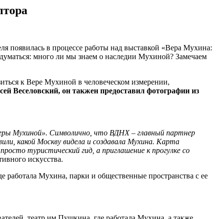
птора
ля появилась в процессе работы над выставкой «Вера Мухина:
задуматься: много ли мы знаем о наследии Мухиной? Замечаем
зиться к Вере Мухиной в человеческом измерении,
ей Веселовский, он такжен предоставил фотографии из
Веры Мухиной». Символично, что ВДНХ – главный партнер
ли, какой Москву видела и создавала Мухина. Карта
просто туристический гид, а приглашение к прогулке со
тивного искусства.
где работала Мухина, парки и общественные пространства с ее
телей, театр им.Пушкина, где работала Мухина, а также