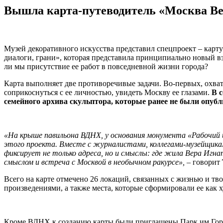
Вышла карта-путеводитель «Москва Ве
Музей декоративного искусства представил спецпроект – карт
диалоги, грани», которая представила принципиально новый вз
ли мы присутствие ее работ в повседневной жизни города?
Карта выполняет две противоречивые задачи. Во-первых, охват
соприкоснуться с ее личностью, увидеть Москву ее глазами.
В 
семейного архива скульптора, которые ранее не были опуб
«На крыше павильона ВДНХ, у основания монумента «Рабочий 
этого проекта. Вместе с журналистами, коллегами-музейщикам
фиксирует не только адреса, но и смыслы: где жила Вера Игна
смыслом и встреча с Москвой в необычном ракурсе»,
– говорит
Всего на карте отмечено 26 локаций, связанных с жизнью и тво
произведениями, а также места, которые сформировали ее как 
Кроме ВДНХ к созданию карты были приглашены Парк им.Горько