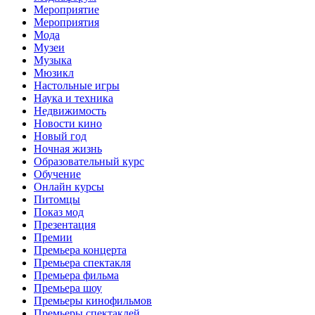
Мероприятие
Мероприятия
Мода
Музеи
Музыка
Мюзикл
Настольные игры
Наука и техника
Недвижимость
Новости кино
Новый год
Ночная жизнь
Образовательный курс
Обучение
Онлайн курсы
Питомцы
Показ мод
Презентация
Премии
Премьера концерта
Премьера спектакля
Премьера фильма
Премьера шоу
Премьеры кинофильмов
Премьеры спектаклей