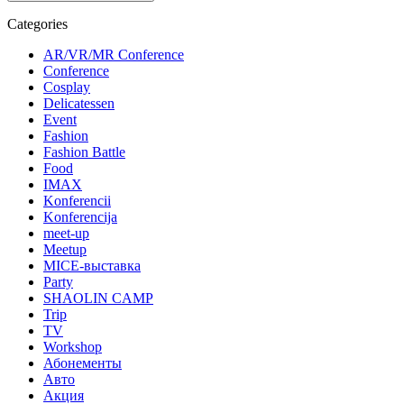
Categories
AR/VR/MR Conference
Conference
Cosplay
Delicatessen
Event
Fashion
Fashion Battle
Food
IMAX
Konferencii
Konferencija
meet-up
Meetup
MICE-выставка
Party
SHAOLIN CAMP
Trip
TV
Workshop
Абонементы
Авто
Акция