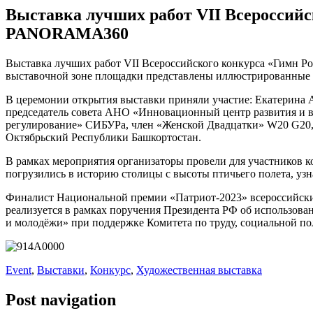
Выставка лучших работ VII Всероссий
PANORAMA360
Выставка лучших работ VII Всероссийского конкурса «Гимн 
выставочной зоне площадки представлены иллюстрированные р
В церемонии открытия выставки приняли участие: Екатерина
председатель совета АНО «Инновационный центр развития и в
регулирование» СИБУРа, член «Женской Двадцатки» W20 G20, 
Октябрьский Республики Башкортостан.
В рамках мероприятия организаторы провели для участников
погрузились в историю столицы с высоты птичьего полета, уз
Финалист Национальной премии «Патриот-2023» всероссийский 
реализуется в рамках поручения Президента РФ об использов
и молодёжи» при поддержке Комитета по труду, социальной по
Event
,
Выставки
,
Конкурс
,
Художественная выставка
Post navigation