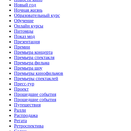
Новый год
Ночная жизнь
Образовательный курс
Обучение
Онлайн курсы
Питомцы
Показ мод
Презентация
Премии
Премьера концерта
Премьера спектакля
Премьера фильма
Премьера шоу
Премьеры кинофильмов
Премьеры спектаклей
Пресс-тур
Проект
Прошедшие события
Прошедшие события
Путешествия
Ралли
Распродажа
Регата
Ретроспектива