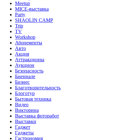
Meetup
MICE-выставка
Party
SHAOLIN CAMP
Trip
TV
Workshop
Абонементы
Авто
Акция
Аттракционы
Аукцион
Безопасность
Биеннале
Бизнес
Благотворительность
Блоготур
Бытовая техника
Видео
Викторина
Выставка фоторабот
Выставки
Гаджет
Гаджеты
Гастрономия