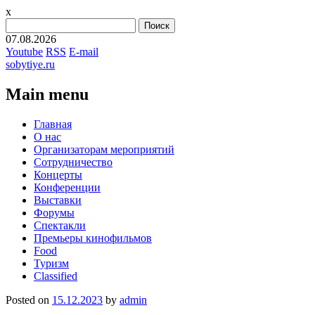
x
Найти:
07.08.2026
Youtube
RSS
E-mail
sobytiye.ru
Main menu
Skip
Главная
to
О нас
content
Организаторам мероприятий
Сотрудничество
Концерты
Конференции
Выставки
Форумы
Спектакли
Премьеры кинофильмов
Food
Туризм
Сlassified
Posted on
15.12.2023
by
admin