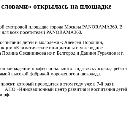
 словами» открылась на площадке
ысокой смотровой площадке города Москвы PANORAMA360. В
ны для всех посетителей PANORAMA360.
воспитания детей и молодёжи»; Алексей Порошин,
ункции «Климатические инициативы и углеродное
олина Овсянникова из г. Белгород и Даниил Гурьянов и г.
опровождении профессионального гида-экскурсовода ребята
 самой высокой фабрикой мороженого и шоколада.
оект, который проводится в этом году уже в 7-й раз и
са – АНО «Инновационный центр развития и воспитания детей
и.рф.