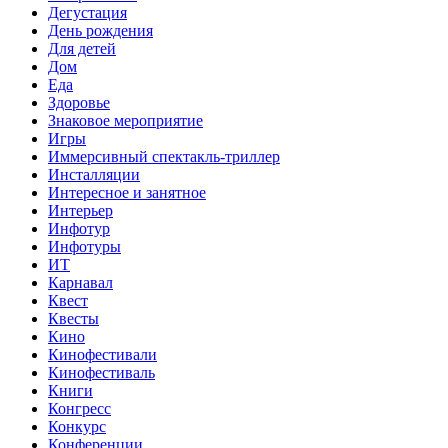
Дегустация
День рождения
Для детей
Дом
Еда
Здоровье
Знаковое мероприятие
Игры
Иммерсивный спектакль-триллер
Инсталляции
Интересное и занятное
Интерьер
Инфотур
Инфотуры
ИТ
Карнавал
Квест
Квесты
Кино
Кинофестивали
Кинофестиваль
Книги
Конгресс
Конкурс
Конференции