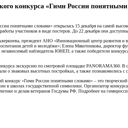
ского конкурса «Гимн России понятными
России понятными словами» открылась 15 декабря на самой в
аботы участников в виде постеров. До 22 декабря они доступ
 Аверкиева, президент АНО «Инновационный центр развития и 
оспитания детей и молодёжи»; Елена Мякотникова, директор ф
независимый наблюдатель ЮНЕП; а также победители конкурса П
 конкурса экскурсию по смотровой площадке PANORAMA360. В с
нали о знаковых высотных постройках, а также познакомились с
конкурс «Гимн России понятными словами» – это творческий пр
ании в школах государственной символики. Организатор конкур
литике и делам ветеранов Госдумы РФ. Подробнее на гимнросси