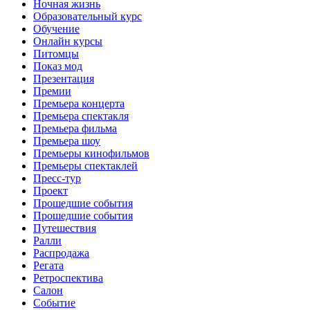
Ночная жизнь
Образовательный курс
Обучение
Онлайн курсы
Питомцы
Показ мод
Презентация
Премии
Премьера концерта
Премьера спектакля
Премьера фильма
Премьера шоу
Премьеры кинофильмов
Премьеры спектаклей
Пресс-тур
Проект
Прошедшие события
Прошедшие события
Путешествия
Ралли
Распродажа
Регата
Ретроспектива
Салон
Событие