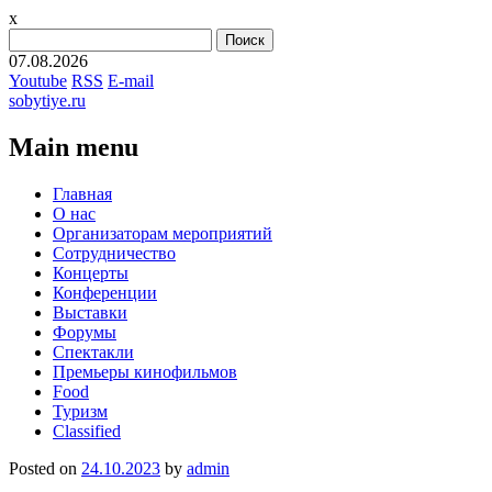
x
Найти:
07.08.2026
Youtube
RSS
E-mail
sobytiye.ru
Main menu
Skip
Главная
to
О нас
content
Организаторам мероприятий
Сотрудничество
Концерты
Конференции
Выставки
Форумы
Спектакли
Премьеры кинофильмов
Food
Туризм
Сlassified
Posted on
24.10.2023
by
admin