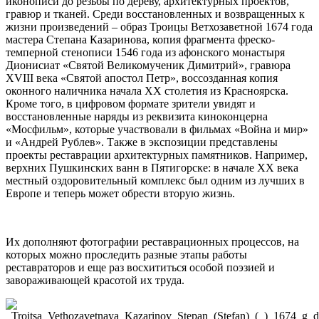
иконописи до резьбы по дереву, архитектурных проектов,
гравюр и тканей. Среди восстановленных и возвращенных к
жизни произведений – образ Троицы Ветхозаветной 1674 года
мастера Степана Казаринова, копия фрагмента фреско-
темперной стенописи 1546 года из афонского монастыря
Дионисиат «Святой Великомученик Димитрий», гравюра
XVIII века «Святой апостол Петр», воссозданная копия
оконного наличника начала XX столетия из Красноярска.
Кроме того, в цифровом формате зрители увидят и
восстановленные наряды из реквизита киноконцерна
«Мосфильм», которые участвовали в фильмах «Война и мир»
и «Андрей Рублев». Также в экспозиции представлены
проекты реставрации архитектурных памятников. Например,
верхних Пушкинских ванн в Пятигорске: в начале XX века
местный оздоровительный комплекс был одним из лучших в
Европе и теперь может обрести вторую жизнь.
Их дополняют фотографии реставрационных процессов, на
которых можно проследить разные этапы работы
реставраторов и еще раз восхититься особой поэзией и
завораживающей красотой их труда.