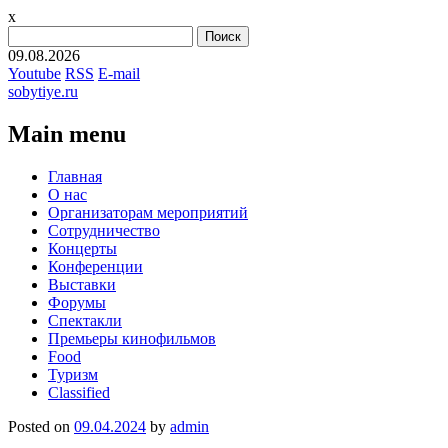
x
Найти:
09.08.2026
Youtube
RSS
E-mail
sobytiye.ru
Main menu
Skip
Главная
to
О нас
content
Организаторам мероприятий
Сотрудничество
Концерты
Конференции
Выставки
Форумы
Спектакли
Премьеры кинофильмов
Food
Туризм
Сlassified
Posted on
09.04.2024
by
admin