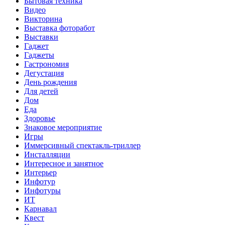
Бытовая техника
Видео
Викторина
Выставка фоторабот
Выставки
Гаджет
Гаджеты
Гастрономия
Дегустация
День рождения
Для детей
Дом
Еда
Здоровье
Знаковое мероприятие
Игры
Иммерсивный спектакль-триллер
Инсталляции
Интересное и занятное
Интерьер
Инфотур
Инфотуры
ИТ
Карнавал
Квест