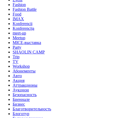
Fashion
Fashion Battle
Food
IMAX
Konferencii
Konferencija
meet-up
Meetup
MICE-выставка
Party
SHAOLIN CAMP
Trip
TV
Workshop
Абонементы
Авто
Акция
Аттракционы
Аукцион
Безопасность
Биеннале
Бизнес
Благотворительность
Блоготур