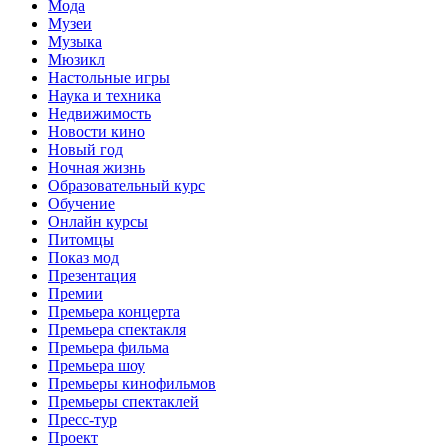
Мода
Музеи
Музыка
Мюзикл
Настольные игры
Наука и техника
Недвижимость
Новости кино
Новый год
Ночная жизнь
Образовательный курс
Обучение
Онлайн курсы
Питомцы
Показ мод
Презентация
Премии
Премьера концерта
Премьера спектакля
Премьера фильма
Премьера шоу
Премьеры кинофильмов
Премьеры спектаклей
Пресс-тур
Проект