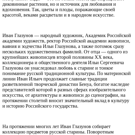
диковинные растения, но и источник для любования и
вдохновения. Так, цветы и плоды, поражающие своей
красотой, веками расцветали и в народном искусстве.
Иван Глазунов — народный художник, Академик Российской
академии художеств, ректор Российской академии живописи,
ваяния и зодчества Ильи Глазунова, а также потомок сразу
нескольких художественных фамилий. От отца — одного из
крупнейших живописцев второй половины XX века,
коллекционера и общественного деятеля Ильи Сергеевича
Глазунова он унаследовал любовь к старине и тонкое
понимание русской традиционной культуры. По материнской
линии Иван Ильич продолжает славные традиции
разветвленной творческой династии Бенуа, богатое наследие
представителей которой в разных сферах изобразительного
искусства, от архитектуры и живописи до сценографии, на
протяжении столетий вносит значительный вклад в культуру
и историю Российского государства.
На протяжении многих лет Иван Глазунов собирает
коллекцию предметов русской старины. Поворотным