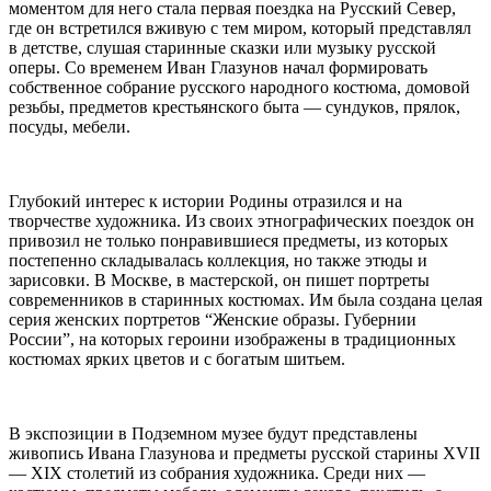
моментом для него стала первая поездка на Русский Север,
где он встретился вживую с тем миром, который представлял
в детстве, слушая старинные сказки или музыку русской
оперы. Со временем Иван Глазунов начал формировать
собственное собрание русского народного костюма, домовой
резьбы, предметов крестьянского быта — сундуков, прялок,
посуды, мебели.
Глубокий интерес к истории Родины отразился и на
творчестве художника. Из своих этнографических поездок он
привозил не только понравившиеся предметы, из которых
постепенно складывалась коллекция, но также этюды и
зарисовки. В Москве, в мастерской, он пишет портреты
современников в старинных костюмах. Им была создана целая
серия женских портретов “Женские образы. Губернии
России”, на которых героини изображены в традиционных
костюмах ярких цветов и с богатым шитьем.
В экспозиции в Подземном музее будут представлены
живопись Ивана Глазунова и предметы русской старины XVII
— XIX столетий из собрания художника. Среди них —