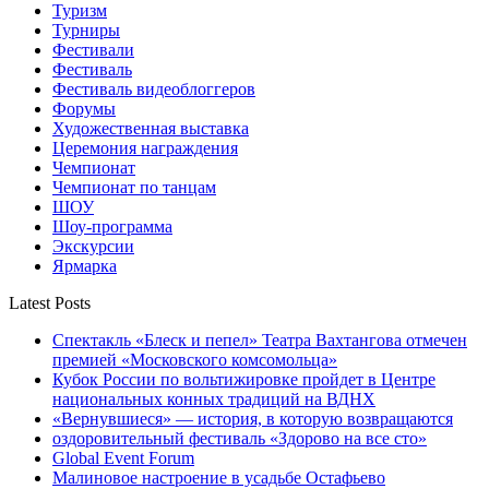
Туризм
Турниры
Фестивали
Фестиваль
Фестиваль видеоблоггеров
Форумы
Художественная выставка
Церемония награждения
Чемпионат
Чемпионат по танцам
ШОУ
Шоу-программа
Экскурсии
Ярмарка
Latest Posts
Спектакль «Блеск и пепел» Театра Вахтангова отмечен
премией «Московского комсомольца»
Кубок России по вольтижировке пройдет в Центре
национальных конных традиций на ВДНХ
«Вернувшиеся» — история, в которую возвращаются
оздоровительный фестиваль «Здорово на все сто»
Global Event Forum
Малиновое настроение в усадьбе Остафьево