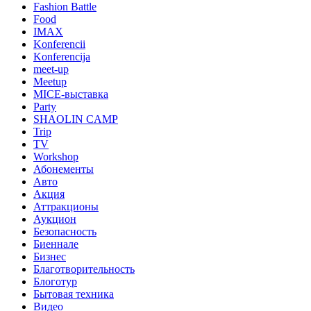
Fashion Battle
Food
IMAX
Konferencii
Konferencija
meet-up
Meetup
MICE-выставка
Party
SHAOLIN CAMP
Trip
TV
Workshop
Абонементы
Авто
Акция
Аттракционы
Аукцион
Безопасность
Биеннале
Бизнес
Благотворительность
Блоготур
Бытовая техника
Видео