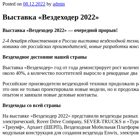
Posted on
08.12.2022
by
admin
Выставка «Вездеходер 2022»
Выставка «Вездеходер 2022» — очередной прорыв!
2-4 декабря единственная в России выставка вездеходной тех
новинки от российских производителей, новые разработки кон
Вездеходное достояние нашей страны
Выставка «Вездеходер» год от года демонстрирует рост количе
около 40%, а количество посетителей выросло в рекордные два 
Российские производители вездеходной техники продолжали р
это они не только проектировали новые модели, но и продолжа
опытом и завязали новые деловые контакты.
Вездеходы со всей страны
На выставке «Вездеходер 2022» представили вездеходы разных 
электрический, Rover Drive Company, SEVER-TRUCKS и «Турист
«Триумф», Архант (ШЕРП), Вездеходная Мобильная Платформа, а
модульная конструкция для создания вездехода Enwix, электр