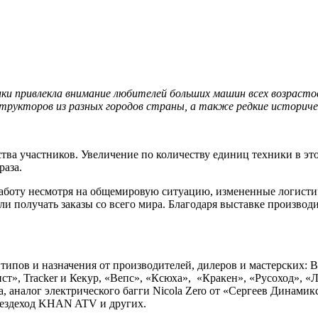
ники привлекла внимание любителей больших машин всех возраст
структоров из разных городов страны, а также редкие историче
ства участников. Увеличение по количеству единиц техники в э
раза.
аботу несмотря на общемировую ситуацию, измененные логистич
ли получать заказы со всего мира. Благодаря выставке произво
типов и назначения от производителей, дилеров и мастерских: B
», Tracker и Кекур, «Вепс», «Ксюха», «Кракен», «Русоход», «Ле
налог электрического багги Nicola Zero от «Сергеев Динамикс»
овездеход KHAN ATV и других.