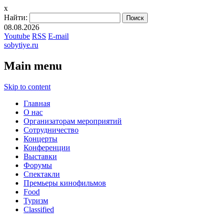
x
Найти:
08.08.2026
Youtube
RSS
E-mail
sobytiye.ru
Main menu
Skip to content
Главная
О нас
Организаторам мероприятий
Сотрудничество
Концерты
Конференции
Выставки
Форумы
Спектакли
Премьеры кинофильмов
Food
Туризм
Сlassified