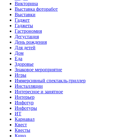
Викторина
Выставка фоторабот
Выставки
Гаджет
Гаджеты
Гастрономия
Дегустация
День рождения
Для детей
Дом
Еда
Здоровье
Знаковое мероприятие
Игры
Иммерсивный спектакль-триллер
Инсталляции
Интересное и занятное
Интерьер
Инфотур
Инфотуры
ИТ
Карнавал
Квест
Квесты
Кино