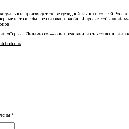
ивидуальные производители вездеходной техники со всей России
впервые в стране был реализован подобный проект, собравший у
онов.
ании «Сергеев Динамикс» — они представили отечественный анал
ezdehoder.ru/
ечены
*