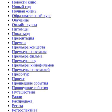
Новости кино
Новый год
Ночная жизнь
Образовательный курс
Обучение
Онлайн курсы
Питомцы
Показ мод
Презентация
Премии
Премьера концерта
Премьера спектакля
Премьера фильма
Премьера шоу
Премьеры кинофильмов
Премьеры спектаклей
Пресс-тур
Проект
Прошедшие события
Прошедшие события
Путешествия
Ралли
Распродажа
Регата
Ретроспектива