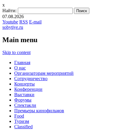
x
Найти:
07.08.2026
Youtube
RSS
E-mail
sobytiye.ru
Main menu
Skip to content
Главная
О нас
Организаторам мероприятий
Сотрудничество
Концерты
Конференции
Выставки
Форумы
Спектакли
Премьеры кинофильмов
Food
Туризм
Сlassified