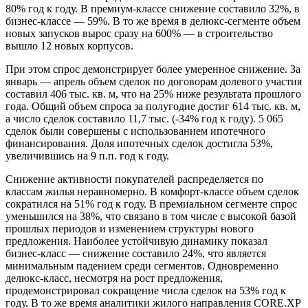
80% год к году. В премиум-классе снижение составило 32%, в
бизнес-классе — 59%. В то же время в делюкс-сегменте объем
новых запусков вырос сразу на 600% — в строительство
вышло 12 новых корпусов.
При этом спрос демонстрирует более умеренное снижение. За
январь — апрель объем сделок по договорам долевого участия
составил 406 тыс. кв. м, что на 25% ниже результата прошлого
года. Общий объем спроса за полугодие достиг 614 тыс. кв. м,
а число сделок составило 11,7 тыс. (-34% год к году). 5 065
сделок были совершены с использованием ипотечного
финансирования. Доля ипотечных сделок достигла 53%,
увеличившись на 9 п.п. год к году.
Снижение активности покупателей распределяется по
классам жилья неравномерно. В комфорт-классе объем сделок
сократился на 51% год к году. В премиальном сегменте спрос
уменьшился на 38%, что связано в том числе с высокой базой
прошлых периодов и изменением структуры нового
предложения. Наиболее устойчивую динамику показал
бизнес-класс — снижение составило 24%, что является
минимальным падением среди сегментов. Одновременно
делюкс-класс, несмотря на рост предложения,
продемонстрировал сокращение числа сделок на 53% год к
году. В то же время аналитики жилого направления CORE.XP