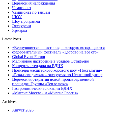
Церемония награждения
Чемпионат
Чемпионат по танцам
ШОУ
Шоу-программа
Экскурсии
Ярмарка
Latest Posts
«Вернувшиеся» — история, в которую возвращаются
оздоровительный фестиваль «Здорово на все сто»
Global Event Forum
Малиновое настроение в усадьбе Остафьево
Концерты стендапа на ВДНХ
Премьера масштабного хорового шоу «Ностальгия»
«Река-невидимка» – экскурсия по Неглинной улице
Церемония открытия новой производственной
площадки Группы «Теплолюкс»
Гастрономические локации ВДНХ
«Миссис Москва» и «Миссис Россия»
Archives
Август 2026