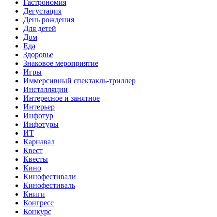
Гастрономия
Дегустация
День рождения
Для детей
Дом
Еда
Здоровье
Знаковое мероприятие
Игры
Иммерсивный спектакль-триллер
Инсталляции
Интересное и занятное
Интерьер
Инфотур
Инфотуры
ИТ
Карнавал
Квест
Квесты
Кино
Кинофестивали
Кинофестиваль
Книги
Конгресс
Конкурс