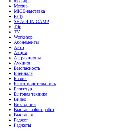
meet-up
Meetup
MICE-выставка
Party
SHAOLIN CAMP
Trip
TV
Workshop
Абонементы
Авто
Акция
Аттракционы
Аукцион
Безопасность
Биеннале
Бизнес
Благотворительность
Блоготур
Бытовая техника
Видео
Викторина
Выставка фоторабот
Выставки
Гаджет
Гаджеты