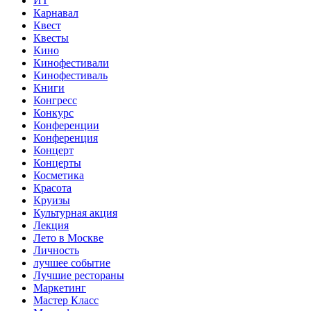
ИТ
Карнавал
Квест
Квесты
Кино
Кинофестивали
Кинофестиваль
Книги
Конгресс
Конкурс
Конференции
Конференция
Концерт
Концерты
Косметика
Красота
Круизы
Культурная акция
Лекция
Лето в Москве
Личность
лучшее событие
Лучшие рестораны
Маркетинг
Мастер Класс