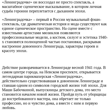
«Ленинградочке» он воссоздал не просто спектакль, а
масштабное сценическое высказывание, в котором личная
судьба героини переплетается с дыханием эпохи.
«Ленинградочка» – первый в России музыкальный фэшн-
спектакль, где драматическая история и мода существуют как
единое сценическое пространство. На сцене вместе с
известными артистами мюзиклов появляются
профессиональные модели, а костюм, силуэт и эстетика 1940-
х становятся полноценной частью постановки, раскрывая
настроение довоенного Ленинграда, характеры героев и
красоту эпохи.
Действие разворачивается в Ленинграде весной 1941 года. В
самом центре города, на Невском проспекте, открывается
легендарная парикмахерская «Ленинградочка»,
действительно существовавшая в довоенном Ленинграде и
ставшая одним из символов городской жизни той эпохи. Для
Маши Бабочкиной, выпускницы детского дома, это место
становится началом новой жизни. Пройдя путь от уборщицы
до востребованного мастера, она обретает не только
профессию, но и чувство дома, а вместе с ним и первую
любовь.