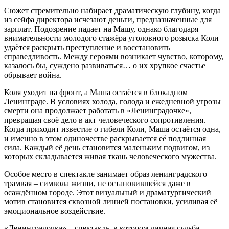
Сюжет стремительно набирает драматическую глубину, когда
из сейфа директора исчезают деньги, предназначенные для
зарплат. Подозрение падает на Машу, однако благодаря
внимательности молодого стажёра уголовного розыска Коли
удаётся раскрыть преступление и восстановить
справедливость. Между героями возникает чувство, которому,
казалось бы, суждено развиваться… о их хрупкое счастье
обрывает война.
Коля уходит на фронт, а Маша остаётся в блокадном
Ленинграде. В условиях холода, голода и ежедневной угрозы
смерти она продолжает работать в «Ленинградочке»,
превращая своё дело в акт человеческого сопротивления.
Когда приходит известие о гибели Коли, Маша остаётся одна,
и именно в этом одиночестве раскрывается её подлинная
сила. Каждый её день становится маленьким подвигом, из
которых складывается живая ткань человеческого мужества.
Особое место в спектакле занимает образ ленинградского
трамвая – символа жизни, не остановившейся даже в
осаждённом городе. Этот визуальный и драматургический
мотив становится сквозной линией постановки, усиливая её
эмоциональное воздействие.
«Ленинградочка» – спектакль, в котором личная судьба