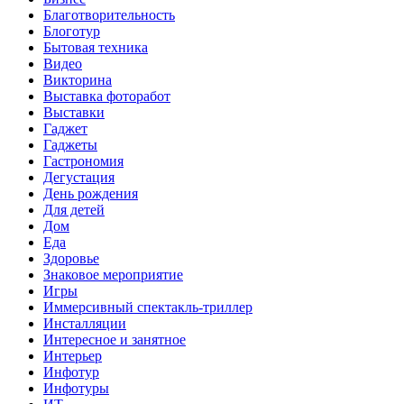
Благотворительность
Блоготур
Бытовая техника
Видео
Викторина
Выставка фоторабот
Выставки
Гаджет
Гаджеты
Гастрономия
Дегустация
День рождения
Для детей
Дом
Еда
Здоровье
Знаковое мероприятие
Игры
Иммерсивный спектакль-триллер
Инсталляции
Интересное и занятное
Интерьер
Инфотур
Инфотуры