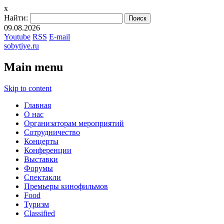
x
Найти:
09.08.2026
Youtube
RSS
E-mail
sobytiye.ru
Main menu
Skip to content
Главная
О нас
Организаторам мероприятий
Сотрудничество
Концерты
Конференции
Выставки
Форумы
Спектакли
Премьеры кинофильмов
Food
Туризм
Сlassified