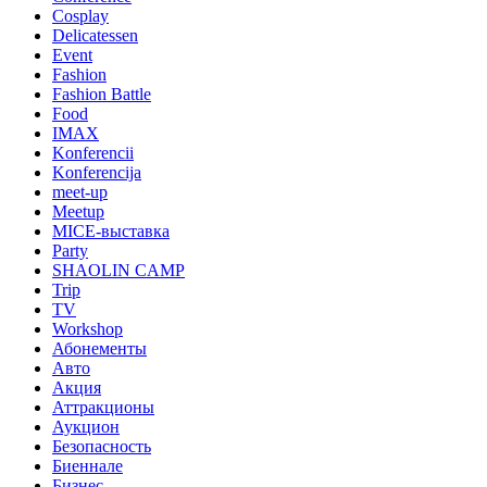
Cosplay
Delicatessen
Event
Fashion
Fashion Battle
Food
IMAX
Konferencii
Konferencija
meet-up
Meetup
MICE-выставка
Party
SHAOLIN CAMP
Trip
TV
Workshop
Абонементы
Авто
Акция
Аттракционы
Аукцион
Безопасность
Биеннале
Бизнес