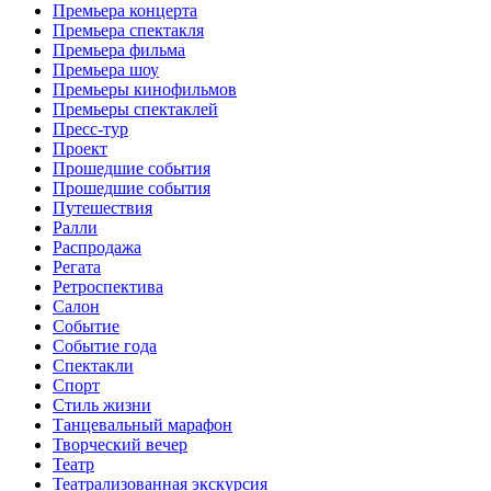
Премьера концерта
Премьера спектакля
Премьера фильма
Премьера шоу
Премьеры кинофильмов
Премьеры спектаклей
Пресс-тур
Проект
Прошедшие события
Прошедшие события
Путешествия
Ралли
Распродажа
Регата
Ретроспектива
Салон
Событие
Событие года
Спектакли
Спорт
Стиль жизни
Танцевальный марафон
Творческий вечер
Театр
Театрализованная экскурсия