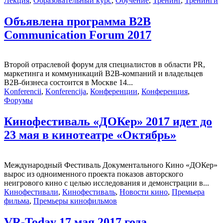
Лекция
,
Образовательный курс
,
Обучение
,
Тренинг
,
Тренинги
Объявлена программа B2B
Communication Forum 2017
Второй отраслевой форум для специалистов в области PR,
маркетинга и коммуникаций B2B-компаний и владельцев
B2B-бизнеса состоится в Москве 14...
Konferencii
,
Konferencija
,
Конференции
,
Конференция
,
Форумы
Кинофестиваль «ДОКер» 2017 идет до
23 мая в кинотеатре «Октябрь»
Международный Фестиваль Документального Кино «ДОКер»
вырос из одноименного проекта показов авторского
неигрового кино с целью исследования и демонстрации в...
Кинофестивали
,
Кинофестиваль
,
Новости кино
,
Премьера
фильма
,
Премьеры кинофильмов
VR-Today 17 мая 2017 года