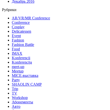
Декабрь 2016
Рубрики
AR/VR/MR Conference
Conference
Cosplay
Delicatessen
Event
Fashion
Fashion Battle
Food
IMAX
Konferencii
Konferencija
meet-up
Meetup
MICE-выставка
Party
SHAOLIN CAMP
Trip
TV
Workshop
Абонементы
Авто