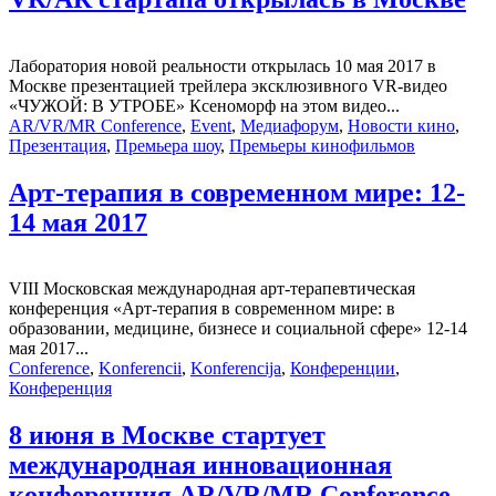
Лаборатория новой реальности открылась 10 мая 2017 в
Москве презентацией трейлера эксклюзивного VR-видео
«ЧУЖОЙ: В УТРОБЕ» Ксеноморф на этом видео...
AR/VR/MR Conference
,
Event
,
Медиафорум
,
Новости кино
,
Презентация
,
Премьера шоу
,
Премьеры кинофильмов
Арт-терапия в современном мире: 12-
14 мая 2017
VIII Московская международная арт-терапевтическая
конференция «Арт-терапия в современном мире: в
образовании, медицине, бизнесе и социальной сфере» 12-14
мая 2017...
Conference
,
Konferencii
,
Konferencija
,
Конференции
,
Конференция
8 июня в Москве стартует
международная инновационная
конференция AR/VR/MR Conference