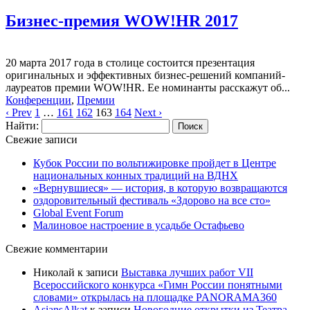
Бизнес-премия WOW!HR 2017
20 марта 2017 года в столице состоится презентация
оригинальных и эффективных бизнес-решений компаний-
лауреатов премии WOW!HR. Ее номинанты расскажут об...
Конференции
,
Премии
‹ Prev
1
…
161
162
163
164
Next ›
Найти:
Свежие записи
Кубок России по вольтижировке пройдет в Центре
национальных конных традиций на ВДНХ
«Вернувшиеся» — история, в которую возвращаются
оздоровительный фестиваль «Здорово на все сто»
Global Event Forum
Малиновое настроение в усадьбе Остафьево
Свежие комментарии
Николай
к записи
Выставка лучших работ VII
Всероссийского конкурса «Гимн России понятными
словами» открылась на площадке PANORAMA360
AsiansAlkat
к записи
Новогодние открытки из Театра