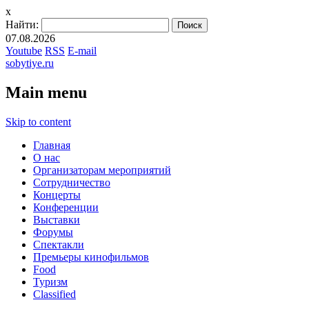
x
Найти:
07.08.2026
Youtube
RSS
E-mail
sobytiye.ru
Main menu
Skip to content
Главная
О нас
Организаторам мероприятий
Сотрудничество
Концерты
Конференции
Выставки
Форумы
Спектакли
Премьеры кинофильмов
Food
Туризм
Сlassified