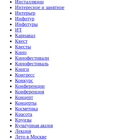
Инсталляции
Интересное и занятное
Интерьер
Инфотур
Инфотуры
ИТ
Карнавал
Квест
Квесты
Кино
Кинофестивали
Кинофестиваль
Книги
Конгресс
Конкурс
Конференции
Конференция
Концерт
Концерты
Косметика
Красота
Круизы
Культурная акция
Лекция
Лето в Москве