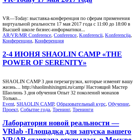
VR—Today: выставка-конференция по сферам применения
виртуальной реальности 17 мая 2017 года с 11:00 до 18:00 в
Высшей школе бизнес-информатики...
AR/VR/MR Conference
,
Conference
,
Konferencii
,
Konferencija
,
Конференции
,
Конференция
2-4 ИЮНЯ SHAOLIN CAMP «THE
POWER OF SERENITY»
SHAOLIN CAMP 3 дня перезагрузки, которые изменят вашу
жизнь… http://shaolinshixingmi.ru/camp/ Настоящий Мастер
Шаолинь 3 дня обучения Опыт 32 поколений монахов
Только...
Event
,
SHAOLIN CAMP
,
Образовательный курс
,
Обучение
,
Проект
,
Событие года
,
Тренинг
,
Тренинги
Лаборатория новой реальности —
VRlab -Площадка для запуска вашего
VR/AR стартапа открылась в Москве