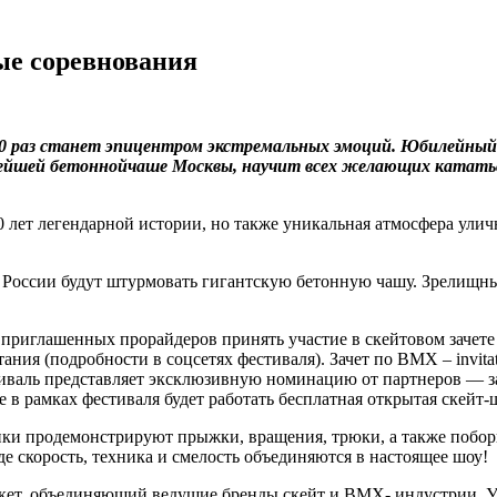
ые соревнования
10 раз станет эпицентром экстремальных эмоций. Юбилейны
нейшей бетоннойчаше Москвы, научит всех желающих кататьс
 лет легендарной истории, но также уникальная атмосфера улич
оссии будут штурмовать гигантскую бетонную чашу. Зрелищные 
мо приглашенных прорайдеров принять участие в скейтовом заче
ания (подробности в соцсетях фестиваля). Зачет по BMX – invita
иваль представляет эксклюзивную номинацию от партнеров — з
в рамках фестиваля будет работать бесплатная открытая скейт-
ики продемонстрируют прыжки, вращения, трюки, а также побор
е скорость, техника и смелость объединяются в настоящее шоу!
кет, объединяющий ведущие бренды скейт и BMX- индустрии. Уч