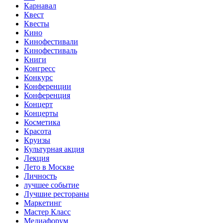
Карнавал
Квест
Квесты
Кино
Кинофестивали
Кинофестиваль
Книги
Конгресс
Конкурс
Конференции
Конференция
Концерт
Концерты
Косметика
Красота
Круизы
Культурная акция
Лекция
Лето в Москве
Личность
лучшее событие
Лучшие рестораны
Маркетинг
Мастер Класс
Медиафорум