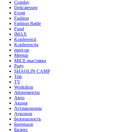
Cosplay
Delicatessen
Event
Fashion
Fashion Battle
Food
IMAX
Konferencii
Konferencija
meet-up
Meetup
MICE-выставка
Party
SHAOLIN CAMP
Trip
TV
Workshop
Абонементы
Авто
Акция
Аттракционы
Аукцион
Безопасность
Биеннале
Бизнес