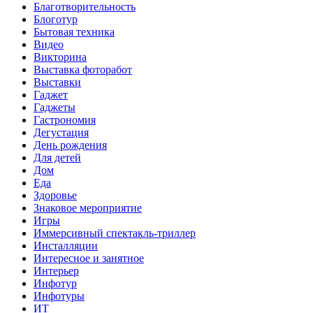
Благотворительность
Блоготур
Бытовая техника
Видео
Викторина
Выставка фоторабот
Выставки
Гаджет
Гаджеты
Гастрономия
Дегустация
День рождения
Для детей
Дом
Еда
Здоровье
Знаковое мероприятие
Игры
Иммерсивный спектакль-триллер
Инсталляции
Интересное и занятное
Интерьер
Инфотур
Инфотуры
ИТ