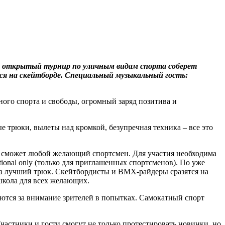
й открытый турнир по уличным видам спорта соберет
я на скейтборде. Специальный музыкальный гость:
ного спорта и свободы, огромный заряд позитива и
трюки, вылеты над кромкой, безупречная техника – все это
те сможет любой желающий спортсмен. Для участия необходима
tional only (только для приглашенных спортсменов). По уже
а лучший трюк. Скейтбордисты и BMX-райдеры сразятся на
школа для всех желающих.
ются за внимание зрителей в попытках. Самокатный спорт
астники и гости смогут не только протестировать новинки, но