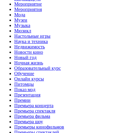
Мероприятие
Мероприятия
Мода
Музеи
Музыка
Мюзикл
Настольные игры
Наука и техника
Недвижимость
Новости кино
Новый год
Ночная жизнь
Образовательный курс
Обучение
Онлайн курсы
Питомцы
Показ мод
Презентация
Премии
Премьера концерта
Премьера спектакля
Премьера фильма
Премьера шоу
Премьеры кинофильмов
Премьеры спектаклей