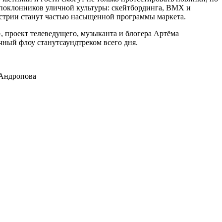
поклонников уличной культуры: скейтбординга, BMX и
стрии станут частью насыщенной программы маркета.
 проект телеведущего, музыканта и блогера Артёма
чный флоу станутсаундтреком всего дня.
 Андропова