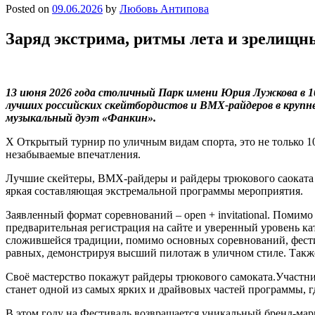
Posted on
09.06.2026
by
Любовь Антипова
Заряд экстрима, ритмы лета и зрелищн
13 июня 2026 года столичный Парк имени Юрия Лужкова в 
лучших российских скейтбордистов и ВМХ-райдеров в круп
музыкальный дуэт «Фанкин».
Х Открытый турнир по уличным видам спорта, это не только 10
незабываемые впечатления.
Лучшие скейтеры, ВМХ-райдеры и райдеры трюкового саоката Р
яркая составляющая экстремальной программы мероприятия.
Заявленный формат соревнований – open + invitational. Поми
предварительная регистрация на сайте и уверенный уровень кат
сложившейся традиции, помимо основных соревнований, фест
равных, демонстрируя высший пилотаж в уличном стиле. Также 
Своё мастерство покажут райдеры трюкового самоката.Участн
станет одной из самых ярких и драйвовых частей программы, гд
В этом году на Фестиваль возвращается уникальный бренд-мар