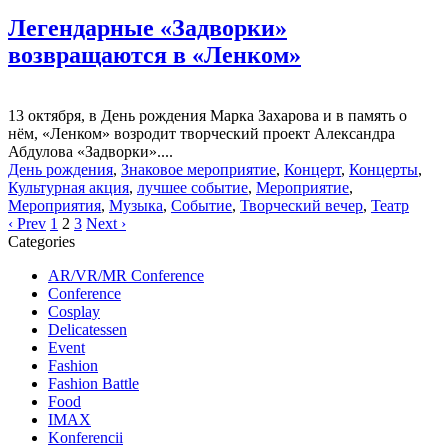
Легендарные «Задворки»
возвращаются в «Ленком»
13 октября, в День рождения Марка Захарова и в память о
нём, «Ленком» возродит творческий проект Александра
Абдулова «Задворки»....
День рождения
,
Знаковое мероприятие
,
Концерт
,
Концерты
,
Культурная акция
,
лучшее событие
,
Мероприятие
,
Мероприятия
,
Музыка
,
Событие
,
Творческий вечер
,
Театр
‹ Prev
1
2
3
Next ›
Categories
AR/VR/MR Conference
Conference
Cosplay
Delicatessen
Event
Fashion
Fashion Battle
Food
IMAX
Konferencii