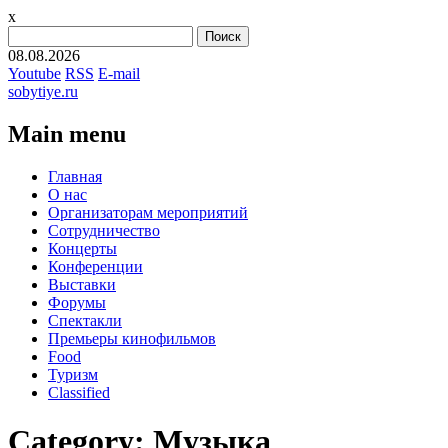
x
Найти:
08.08.2026
Youtube
RSS
E-mail
sobytiye.ru
Main menu
Skip
Главная
to
О нас
content
Организаторам мероприятий
Сотрудничество
Концерты
Конференции
Выставки
Форумы
Спектакли
Премьеры кинофильмов
Food
Туризм
Сlassified
Category:
Музыка