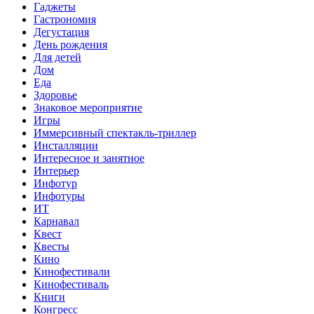
Гаджеты
Гастрономия
Дегустация
День рождения
Для детей
Дом
Еда
Здоровье
Знаковое мероприятие
Игры
Иммерсивный спектакль-триллер
Инсталляции
Интересное и занятное
Интерьер
Инфотур
Инфотуры
ИТ
Карнавал
Квест
Квесты
Кино
Кинофестивали
Кинофестиваль
Книги
Конгресс