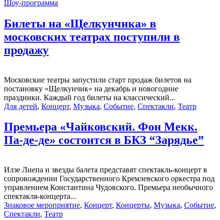
Шоу-программа
Билеты на «Щелкунчика» в
московских театрах поступили в
продажу
Московские театры запустили старт продаж билетов на
постановку «Щелкунчик» на декабрь и новогодние
праздники. Каждый год билеты на классический...
Для детей
,
Концерт
,
Музыка
,
Событие
,
Спектакли
,
Театр
Премьера «Чайковский. Фон Мекк.
Па-де-де» состоится в БКЗ “Зарядье”
Илзе Лиепа и звезды балета представят спектакль-концерт в
сопровождении Государственного Кремлевского оркестра под
управлением Константина Чудовского. Премьера необычного
спектакля-концерта...
Знаковое мероприятие
,
Концерт
,
Концерты
,
Музыка
,
Событие
,
Спектакли
,
Театр