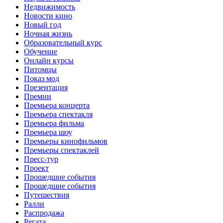
Недвижимость
Новости кино
Новый год
Ночная жизнь
Образовательный курс
Обучение
Онлайн курсы
Питомцы
Показ мод
Презентация
Премии
Премьера концерта
Премьера спектакля
Премьера фильма
Премьера шоу
Премьеры кинофильмов
Премьеры спектаклей
Пресс-тур
Проект
Прошедшие события
Прошедшие события
Путешествия
Ралли
Распродажа
Регата