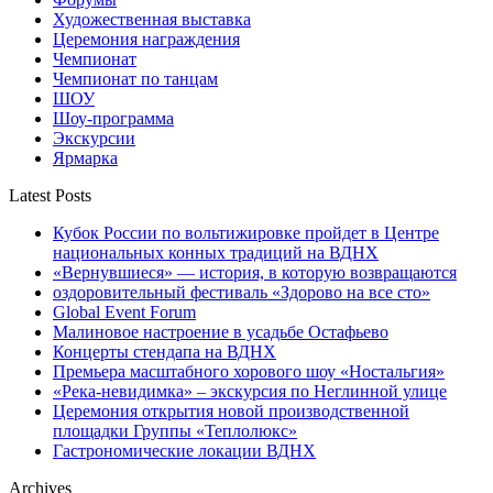
Художественная выставка
Церемония награждения
Чемпионат
Чемпионат по танцам
ШОУ
Шоу-программа
Экскурсии
Ярмарка
Latest Posts
Кубок России по вольтижировке пройдет в Центре
национальных конных традиций на ВДНХ
«Вернувшиеся» — история, в которую возвращаются
оздоровительный фестиваль «Здорово на все сто»
Global Event Forum
Малиновое настроение в усадьбе Остафьево
Концерты стендапа на ВДНХ
Премьера масштабного хорового шоу «Ностальгия»
«Река-невидимка» – экскурсия по Неглинной улице
Церемония открытия новой производственной
площадки Группы «Теплолюкс»
Гастрономические локации ВДНХ
Archives