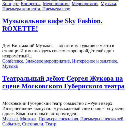
Концерт
,
Концерты
,
Мероприятие
,
Мероприятия
,
Музыка
,
Премьера концерта
,
Премьера шоу
Музыкальное кафе Sky Fashion.
ROXETTE!
Дом Винтажной Музыки — во истину культовое место в
столице. И именно здесь совсем скоро пройдёт ещё один
искромëтный...
Conference
,
Знаковое мероприятие
,
Интересное и занятное
,
Музыка
Театральный дебют Сергея Жукова на
сцене Московского Губернского театра
Московский Губернский театр совместно с «Руки вверх
Интернейшнл» выпустил музыкальный спектакль «Ты у меня
одна». Композитором и автором идеи...
Музыка
,
Мюзикл
,
Премьера спектакля
,
Премьеры спектаклей
,
Событие
,
Спектакли
,
Театр