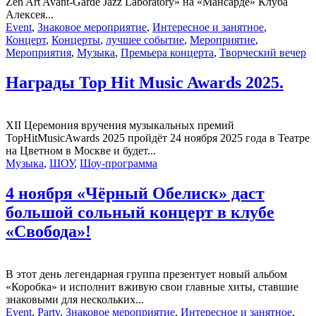
Zen Art Avant-Garde Jazz Laboratory» на «Мансарде» Клуба
Алексея...
Event
,
Знаковое мероприятие
,
Интересное и занятное
,
Концерт
,
Концерты
,
лучшее событие
,
Мероприятие
,
Мероприятия
,
Музыка
,
Премьера концерта
,
Творческий вечер
Награды Top Hit Music Awards 2025.
XII Церемония вручения музыкальных премий
TopHitMusicAwards 2025 пройдёт 24 ноября 2025 года в Театре
на Цветном в Москве и будет...
Музыка
,
ШОУ
,
Шоу-программа
4 ноября «Чёрный Обелиск» даст
большой сольный концерт в клубе
«Свобода»!
В этот день легендарная группа презентует новый альбом
«Коробка» и исполнит вживую свои главные хиты, ставшие
знаковыми для нескольких...
Event
,
Party
,
Знаковое мероприятие
,
Интересное и занятное
,