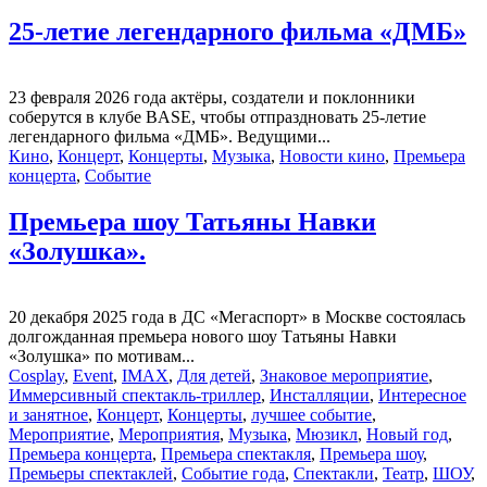
25-летие легендарного фильма «ДМБ»
23 февраля 2026 года актёры, создатели и поклонники
соберутся в клубе BASE, чтобы отпраздновать 25-летие
легендарного фильма «ДМБ». Ведущими...
Кино
,
Концерт
,
Концерты
,
Музыка
,
Новости кино
,
Премьера
концерта
,
Событие
Премьера шоу Татьяны Навки
«Золушка».
20 декабря 2025 года в ДС «Мегаспорт» в Москве состоялась
долгожданная премьера нового шоу Татьяны Навки
«Золушка» по мотивам...
Cosplay
,
Event
,
IMAX
,
Для детей
,
Знаковое мероприятие
,
Иммерсивный спектакль-триллер
,
Инсталляции
,
Интересное
и занятное
,
Концерт
,
Концерты
,
лучшее событие
,
Мероприятие
,
Мероприятия
,
Музыка
,
Мюзикл
,
Новый год
,
Премьера концерта
,
Премьера спектакля
,
Премьера шоу
,
Премьеры спектаклей
,
Событие года
,
Спектакли
,
Театр
,
ШОУ
,