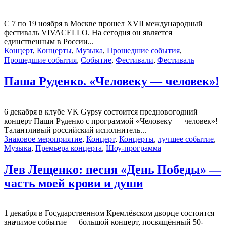
С 7 по 19 ноября в Москве прошел XVII международный
фестиваль VIVACELLO. На сегодня он является
единственным в России...
Концерт
,
Концерты
,
Музыка
,
Прошедшие события
,
Прошедшие события
,
Событие
,
Фестивали
,
Фестиваль
Паша Руденко. «Человеку — человек»!
6 декабря в клубе VK Gypsy состоится предновогодний
концерт Паши Руденко с программой «Человеку — человек»!
Талантливый российский исполнитель...
Знаковое мероприятие
,
Концерт
,
Концерты
,
лучшее событие
,
Музыка
,
Премьера концерта
,
Шоу-программа
Лев Лещенко: песня «День Победы» —
часть моей крови и души
1 декабря в Государственном Кремлёвском дворце состоится
значимое событие — большой концерт, посвящённый 50-