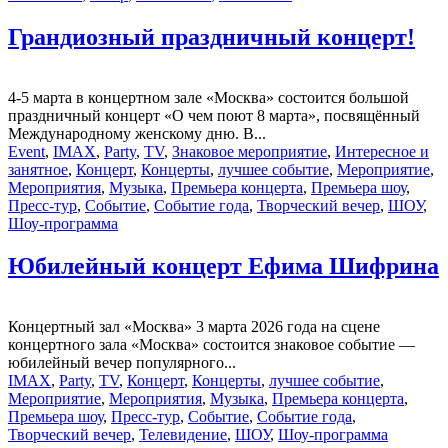
Грандиозный праздничный концерт!
4-5 марта в концертном зале «Москва» состоится большой
праздничный концерт «О чем поют 8 марта», посвящённый
Международному женскому дню. В...
Event
,
IMAX
,
Party
,
TV
,
Знаковое мероприятие
,
Интересное и
занятное
,
Концерт
,
Концерты
,
лучшее событие
,
Мероприятие
,
Мероприятия
,
Музыка
,
Премьера концерта
,
Премьера шоу
,
Пресс-тур
,
Событие
,
Событие года
,
Творческий вечер
,
ШОУ
,
Шоу-программа
Юбилейный концерт Ефима Шифрина
Концертный зал «Москва» 3 марта 2026 года на сцене
концертного зала «Москва» состоится знаковое событие —
юбилейный вечер популярного...
IMAX
,
Party
,
TV
,
Концерт
,
Концерты
,
лучшее событие
,
Мероприятие
,
Мероприятия
,
Музыка
,
Премьера концерта
,
Премьера шоу
,
Пресс-тур
,
Событие
,
Событие года
,
Творческий вечер
,
Телевидение
,
ШОУ
,
Шоу-программа