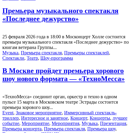
Премьера музыкального спектакля
«Последнее дежурство»
25 февраля 2026 года в 18:00 в Москонцерт Холле состоится
премьера музыкального спектакля «Последнее дежурство» по
книгам ветерана Группы...
Музыка
,
Премьера спектакля
,
Премьеры спектаклей
,
Спектакли
,
Театр
,
Шоу-программа
В Москве пройдет премьера хорового
шоу нового формата — «ТехноМесса»
«ТехноМесса» соединит орган, оркестр и техно в одном
пульсе 15 марта в Московском театре Эстрады состоится
премьера хорового шоу...
Event
,
Знаковое мероприятие
,
Иммерсивный спектакль-
триллер
,
Интересное и занятное
,
Концерт
,
Концерты
,
лучшее
событие
,
Мероприятие
,
Мероприятия
,
Музыка
,
Презентация
,
Премьера концерта
,
Премьера спектакля
,
Премьера шоу
,