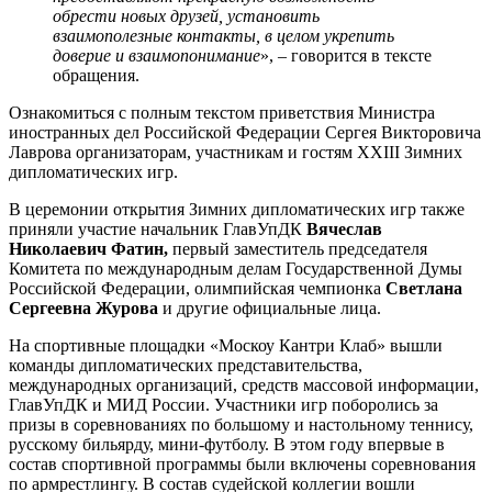
обрести новых друзей, установить
взаимополезные
контакты, в целом укрепить
доверие и взаимопонимание
», – говорится в тексте
обращения.
Ознакомиться с полным текстом приветствия Министра
иностранных дел Российской Федерации Сергея Викторовича
Лаврова организаторам, участникам и гостям XXIII Зимних
дипломатических игр.
В церемонии открытия Зимних дипломатических игр также
приняли участие начальник ГлавУпДК
Вячеслав
Николаевич
Фатин
,
первый заместитель председателя
Комитета по международным делам Государственной Думы
Российской Федерации, олимпийская чемпионка
Светлана
Сергеевна
Журова
и другие официальные лица.
На спортивные площадки «Москоу Кантри Клаб» вышли
команды дипломатических представительства,
международных организаций, средств массовой информации,
ГлавУпДК и МИД России. Участники игр поборолись за
призы в соревнованиях по большому и настольному теннису,
русскому бильярду, мини-футболу. В этом году впервые в
состав спортивной программы были включены соревнования
по армрестлингу. В состав судейской коллегии вошли