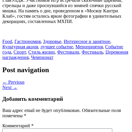
ГлавУпДК. Участников Игр встречали сказочные царевны,
стрельцы и даже проснувшийся из зимней спячки русский
мишка. На память о дне, проведенном в «Москоу Кантри
Клаб», гостям остались яркие фотографии в удивительных
декорациях, составленных МХПИ.
Food
,
Гастрономия
,
Здоровье
,
Интересное и занятное
,
Культурная акция
,
лучшее событие
,
Мероприятия
,
Событие
года
,
Спорт
,
Стиль жизни
,
Фестивали
,
Фестиваль
,
Церемония
награждения
,
Чемпионат
Post navigation
← Previous
Next →
Добавить комментарий
Ваш адрес email не будет опубликован.
Обязательные поля
помечены
*
Комментарий
*