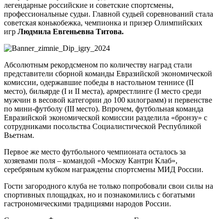
легендарные российские и советские спортсмены,
профессиональные судьи. Главной судьей соревнований стала
советская конькобежка, чемпионка и призер Олимпийских
игр
Людмила Евгеньевна Титова.
Абсолютным рекордсменом по количеству наград стали
представители сборной команды Евразийской экономической
комиссии, одержавшие победы в настольном теннисе (II
место), бильярде (I и II места), армрестлинге (I место среди
мужчин в весовой категории до 100 килограмм) и первенстве
по мини-футболу (III место). Впрочем, футбольная команда
Евразийской экономической комиссии разделила «бронзу» с
сотрудниками посольства Социалистической Республикой
Вьетнам.
Первое же место футбольного чемпионата осталось за
хозяевами поля – командой «Москоу Кантри Клаб»,
серебряным кубком награждены спортсмены МИД России.
Гости загородного клуба не только попробовали свои силы на
спортивных площадках, но и познакомились с богатыми
гастрономическими традициями народов России.