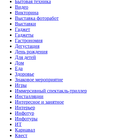
Бытовая техника
Видео
Викторина
Выставка фоторабот
Выставки
Гаджет
Гаджеты
Гастрономия
Дегустация
День рождения
Для детей
Дом
Еда
Здоровье
Знаковое мероприятие
Игры
Иммерсивный спектакль-триллер
Инсталляции
Интересное и занятное
Интерьер
Инфотур
Инфотуры
ИТ
Карнавал
Квест