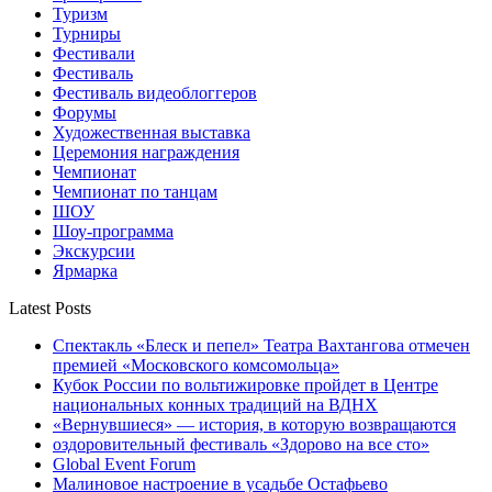
Туризм
Турниры
Фестивали
Фестиваль
Фестиваль видеоблоггеров
Форумы
Художественная выставка
Церемония награждения
Чемпионат
Чемпионат по танцам
ШОУ
Шоу-программа
Экскурсии
Ярмарка
Latest Posts
Спектакль «Блеск и пепел» Театра Вахтангова отмечен
премией «Московского комсомольца»
Кубок России по вольтижировке пройдет в Центре
национальных конных традиций на ВДНХ
«Вернувшиеся» — история, в которую возвращаются
оздоровительный фестиваль «Здорово на все сто»
Global Event Forum
Малиновое настроение в усадьбе Остафьево