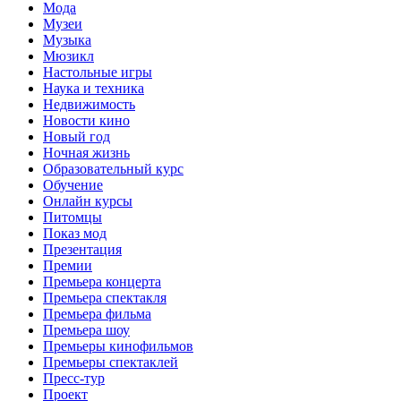
Мода
Музеи
Музыка
Мюзикл
Настольные игры
Наука и техника
Недвижимость
Новости кино
Новый год
Ночная жизнь
Образовательный курс
Обучение
Онлайн курсы
Питомцы
Показ мод
Презентация
Премии
Премьера концерта
Премьера спектакля
Премьера фильма
Премьера шоу
Премьеры кинофильмов
Премьеры спектаклей
Пресс-тур
Проект