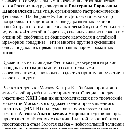
Совместно с Федеральным проектом «Гастрономическая
карта России» под руководством
Екатерины Борисовны
Шаповаловой
ГлавУпДК организовало гастрономический
фестиваль «На Здоровье!». Гости Дипломатических игр
попробовали традиционные блюда различных регионов
нашей страны, в том числе и арктической кухни. Суп калья с
мурманской треской и форелью, северная каша из перловки с
олениной, скоблянка из брянского картофеля и алтайской
мраморной говядины – эти и многие другие вкуснейшие
блюда подавались прямо из дышащих паром ароматных
котлов.
Кроме того, на площадке Фестиваля развернулся игровой
городок с аттракционами и развлекательными
соревнованиями, в которых с радостью принимали участие и
взрослые, и дети.
Все в этот день в «Москоу Кантри Клаб» было пропитано
атмосферой дружбы и гостеприимства. Специально для
участников XXIII Зимних дипломатических игр творческий
коллектив Московского художественно-промышленного
института (МХПИ) под руководством его бессменного
ректора
Алексея Анатольевича Егорова
представили арт-
пространство «В гостях у сказки». Главной героиней этого
пространства стала Золотая рыбка – неформальный талисман