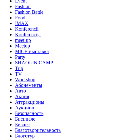
Event
Fashion
Fashion Battle
Food
IMAX
Konferencii
Konferencija
meet-up
Meetup
MICE-выставка
Party
SHAOLIN CAMP
Trip
TV
Workshop
Абонементы
Авто
Акция
Аттракционы
Аукцион
Безопасность
Биеннале
Бизнес
Благотворительность
Блоготур