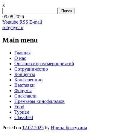
x
Найти:
09.08.2026
Youtube
RSS
E-mail
sobytiye.ru
Main menu
Skip
Главная
to
О нас
content
Организаторам мероприятий
Сотрудничество
Концерты
Конференции
Выставки
Форумы
Спектакли
Премьеры кинофильмов
Food
Туризм
Сlassified
Posted on
12.02.2025
by
Ирина Братухина