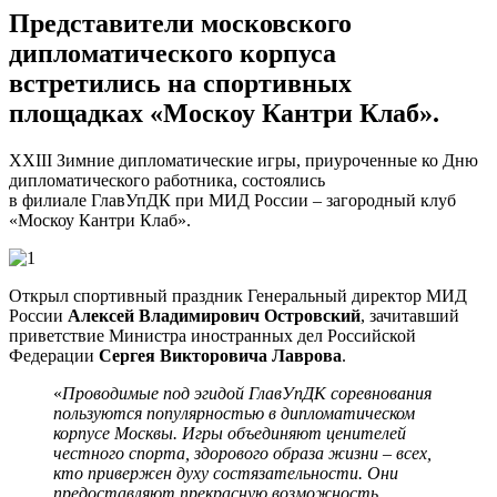
Представители московского
дипломатического корпуса
встретились на спортивных
площадках «Москоу Кантри Клаб».
XXIII Зимние дипломатические игры, приуроченные ко Дню
дипломатического работника, состоялись
в филиале ГлавУпДК при МИД России – загородный клуб
«Москоу Кантри Клаб».
Открыл спортивный праздник Генеральный директор МИД
России
Алексей Владимирович Островский
, зачитавший
приветствие Министра иностранных дел Российской
Федерации
Сергея Викторовича Лаврова
.
«
Проводимые под эгидой
ГлавУпДК
с
оревнования
пользуются популярностью в дипломатическом
корпусе Москвы. Игры объединяют ценителей
честного спорта, здорового образа жизни – всех,
кто привержен духу состязательности. Они
предоставляют прекрасную возможность