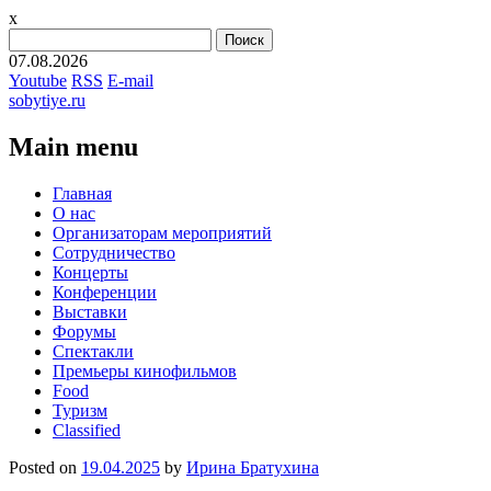
x
Найти:
07.08.2026
Youtube
RSS
E-mail
sobytiye.ru
Main menu
Skip
Главная
to
О нас
content
Организаторам мероприятий
Сотрудничество
Концерты
Конференции
Выставки
Форумы
Спектакли
Премьеры кинофильмов
Food
Туризм
Сlassified
Posted on
19.04.2025
by
Ирина Братухина