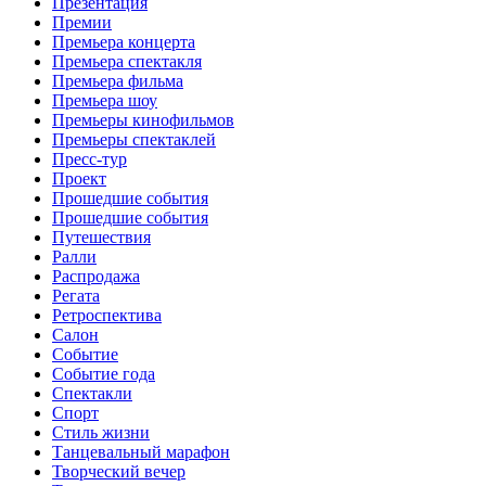
Презентация
Премии
Премьера концерта
Премьера спектакля
Премьера фильма
Премьера шоу
Премьеры кинофильмов
Премьеры спектаклей
Пресс-тур
Проект
Прошедшие события
Прошедшие события
Путешествия
Ралли
Распродажа
Регата
Ретроспектива
Салон
Событие
Событие года
Спектакли
Спорт
Стиль жизни
Танцевальный марафон
Творческий вечер