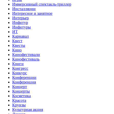
Иммерсивный спектакль-триллер
Инсталляции
Интересное и занятное
Интерьер
Инфотур
Инфотуры
ИТ
Карнавал
Квест
Квесты
Кино
Кинофестивали
Кинофестиваль
Книги
Конгресс
Конкурс
Конференции
Конференция
Концерт
Концерты
Косметика
Красота
Круизы
Культурная акция