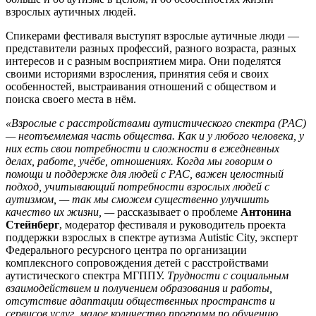
взрослых аутичных людей.
Спикерами фестиваля выступят взрослые аутичные люди —
представители разных профессий, разного возраста, разных
интересов и с разным восприятием мира. Они поделятся
своими историями взросления, принятия себя и своих
особенностей, выстраивания отношений с обществом и
поиска своего места в нём.
«Взрослые с расстройствами аутистического спектра (РАС)
— неотъемлемая часть общества. Как и у любого человека, у
них есть свои потребности и сложности в ежедневных
делах, работе, учёбе, отношениях. Когда мы говорим о
помощи и поддержке для людей с РАС, важен целостный
подход, учитывающий потребности взрослых людей с
аутизмом, — так мы сможем существенно улучшить
качество их жизни, —
рассказывает о проблеме
Антонина
Стейнберг
, модератор фестиваля и руководитель проекта
поддержки взрослых в спектре аутизма Autistic City, эксперт
Федерального ресурсного центра по организации
комплексного сопровождения детей с расстройствами
аутистического спектра МГППУ.
Трудности с социальным
взаимодействием и получением образования и работы,
отсутствие адаптации общественных пространств и
сервисов услуг, малое количество программ по обучению