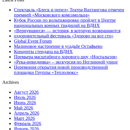
Спектакль «Блеск и пепел» Театра Вахтангова отмечен
премией «Московского комсомольца»
Кубок России по вольтижировке пройдет в Центре
национальных конных традиций на ВДНХ
«Вернувшиеся» — история, в которую возвращаются
оздоровительный фестиваль «Здорово на все сто»
Global Event Forum
Малиновое настроение в усадьбе Остафьево
Концерты стендапа на ВДНХ
Премьера масштабного хорового шоу «Ностальгия»
«Река-невидимка» – экскурсия по Неглинной улице
Церемония открытия новой производственной
площадки Группы «Теплолюкс»
Archives
Август 2026
Июль 2026
Июнь 2026
Май 2026
Апрель 2026
Март 2026
Февраль 2026
Январь 2026