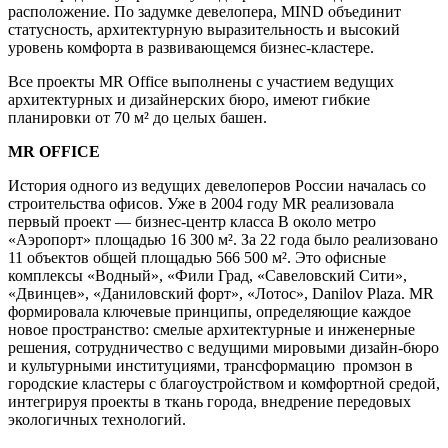
расположение. По задумке девелопера, MIND объединит
статусность, архитектурную выразительность и высокий
уровень комфорта в развивающемся бизнес-кластере.
Все проекты MR Office выполнены с участием ведущих
архитектурных и дизайнерских бюро, имеют гибкие
планировки от 70 м² до целых башен.
MR OFFICE
История одного из ведущих девелоперов России началась со
строительства офисов. Уже в 2004 году MR реализовала
первый проект — бизнес-центр класса B около метро
«Аэропорт» площадью 16 300 м². За 22 года было реализовано
11 объектов общей площадью 566 500 м². Это офисные
комплексы «Водный», «Фили Град, «Савеловский Сити»,
«Двинцев», «Даниловский форт», «Лотос», Danilov Plaza. MR
формировала ключевые принципы, определяющие каждое
новое пространство: смелые архитектурные и инженерные
решения, сотрудничество с ведущими мировыми дизайн-бюро
и культурными институциями, трансформацию промзон в
городские кластеры с благоустройством и комфортной средой,
интегрируя проекты в ткань города, внедрение передовых
экологичных технологий.