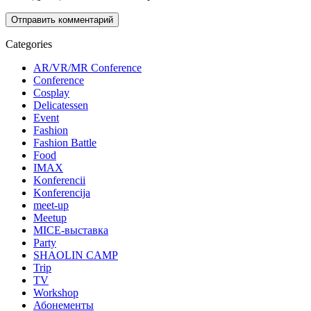
Categories
AR/VR/MR Conference
Conference
Cosplay
Delicatessen
Event
Fashion
Fashion Battle
Food
IMAX
Konferencii
Konferencija
meet-up
Meetup
MICE-выставка
Party
SHAOLIN CAMP
Trip
TV
Workshop
Абонементы