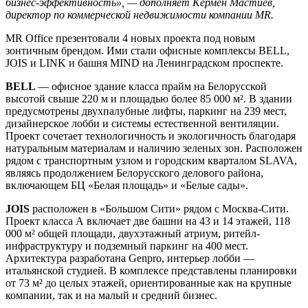
бизнес-эффективность», — дополняет Кермен Мастиев,
директор по коммерческой недвижимости компании MR.
MR Office презентовали 4 новых проекта под новым
зонтичным брендом. Ими стали офисные комплексы BELL,
JOIS и LINK и башня MIND на Ленинградском проспекте.
BELL
— офисное здание класса прайм на Белорусской
высотой свыше 220 м и площадью более 85 000 м². В здании
предусмотрены двухпалубные лифты, паркинг на 239 мест,
дизайнерское лобби и системы естественной вентиляции.
Проект сочетает технологичность и экологичность благодаря
натуральным материалам и наличию зеленых зон. Расположен
рядом с транспортным узлом и городским кварталом SLAVA,
являясь продолжением Белорусского делового района,
включающем БЦ «Белая площадь» и «Белые сады».
JOIS
расположен в «Большом Сити» рядом с Москва-Сити.
Проект класса А включает две башни на 43 и 14 этажей, 118
000 м² общей площади, двухэтажный атриум, ритейл-
инфраструктуру и подземный паркинг на 400 мест.
Архитектура разработана Genpro, интерьер лобби —
итальянской студией. В комплексе представлены планировки
от 73 м² до целых этажей, ориентированные как на крупные
компании, так и на малый и средний бизнес.