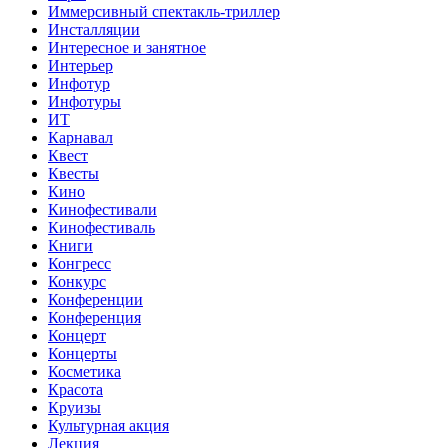
Иммерсивный спектакль-триллер
Инсталляции
Интересное и занятное
Интерьер
Инфотур
Инфотуры
ИТ
Карнавал
Квест
Квесты
Кино
Кинофестивали
Кинофестиваль
Книги
Конгресс
Конкурс
Конференции
Конференция
Концерт
Концерты
Косметика
Красота
Круизы
Культурная акция
Лекция