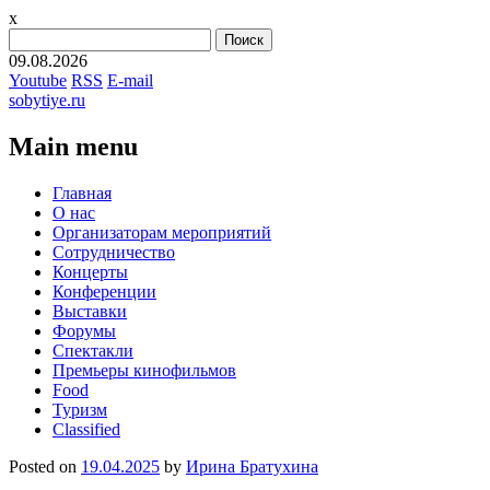
x
Найти:
09.08.2026
Youtube
RSS
E-mail
sobytiye.ru
Main menu
Skip
Главная
to
О нас
content
Организаторам мероприятий
Сотрудничество
Концерты
Конференции
Выставки
Форумы
Спектакли
Премьеры кинофильмов
Food
Туризм
Сlassified
Posted on
19.04.2025
by
Ирина Братухина