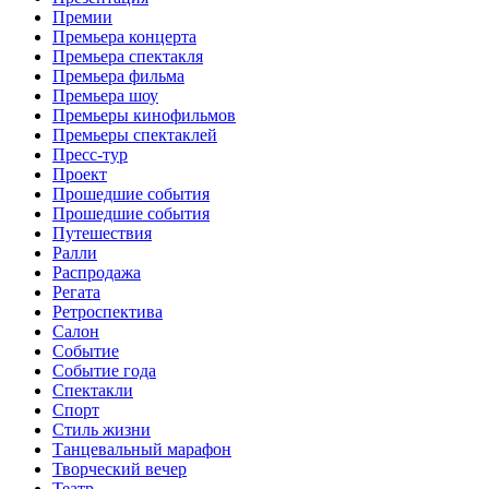
Премии
Премьера концерта
Премьера спектакля
Премьера фильма
Премьера шоу
Премьеры кинофильмов
Премьеры спектаклей
Пресс-тур
Проект
Прошедшие события
Прошедшие события
Путешествия
Ралли
Распродажа
Регата
Ретроспектива
Салон
Событие
Событие года
Спектакли
Спорт
Стиль жизни
Танцевальный марафон
Творческий вечер
Театр