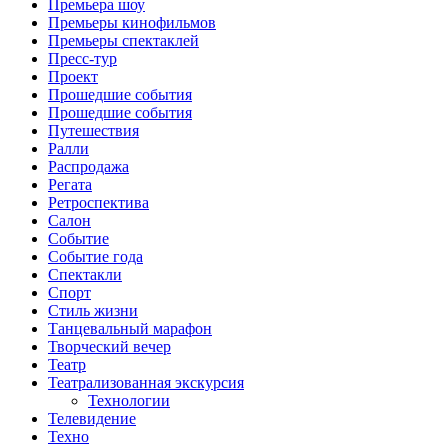
Премьера шоу
Премьеры кинофильмов
Премьеры спектаклей
Пресс-тур
Проект
Прошедшие события
Прошедшие события
Путешествия
Ралли
Распродажа
Регата
Ретроспектива
Салон
Событие
Событие года
Спектакли
Спорт
Стиль жизни
Танцевальный марафон
Творческий вечер
Театр
Театрализованная экскурсия
Технологии
Телевидение
Техно