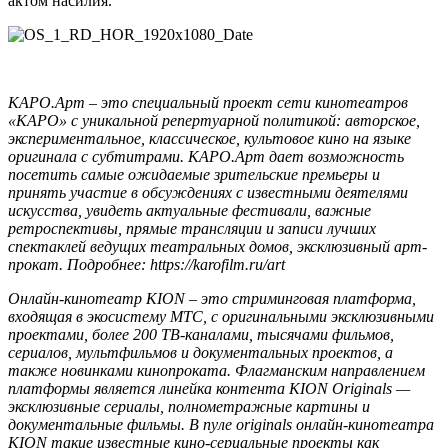
актом насилия.
КАРО.Арт – это специальный проект сети кинотеатров
«КАРО» с уникальной репертуарной политикой: авторское,
экспериментальное, классическое, культовое кино на языке
оригинала с субтитрами. КАРО.Арт дает возможность
посетить самые ожидаемые зрительские премьеры и
принять участие в обсуждениях с известными деятелями
искусства, увидеть актуальные фестивали, важные
ретроспективы, прямые трансляции и записи лучших
спектаклей ведущих театральных домов, эксклюзивный арт-
прокат. Подробнее:
https://karofilm.ru/art
Онлайн-кинотеатр KION – это стриминговая платформа,
входящая в экосистему МТС, с оригинальными эксклюзивными
проектами, более 200 ТВ-каналами, тысячами фильмов,
сериалов, мультфильмов и документальных проектов, а
также новинками кинопроката. Флагманским направлением
платформы является линейка контента KION Originals —
эксклюзивные сериалы, полнометражные картины и
документальные фильмы. В пуле originals онлайн-кинотеатра
KION такие известные кино-сериальные проекты как