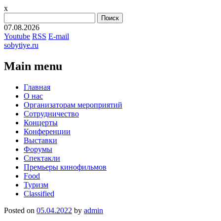
x
Найти:
07.08.2026
Youtube
RSS
E-mail
sobytiye.ru
Main menu
Skip
Главная
to
О нас
content
Организаторам мероприятий
Сотрудничество
Концерты
Конференции
Выставки
Форумы
Спектакли
Премьеры кинофильмов
Food
Туризм
Сlassified
Posted on
05.04.2022
by
admin