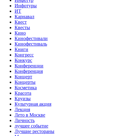
Инфотур
Инфотуры
ИТ
Карнавал
Квест
Квесты
Кино
Кинофестивали
Кинофестиваль
Книги
Конгресс
Конкурс
Конференции
Конференция
Концерт
Концерты
Косметика
Красота
Круизы
Культурная акция
Лекция
Лето в Москве
Личность
лучшее событие
Лучшие рестораны