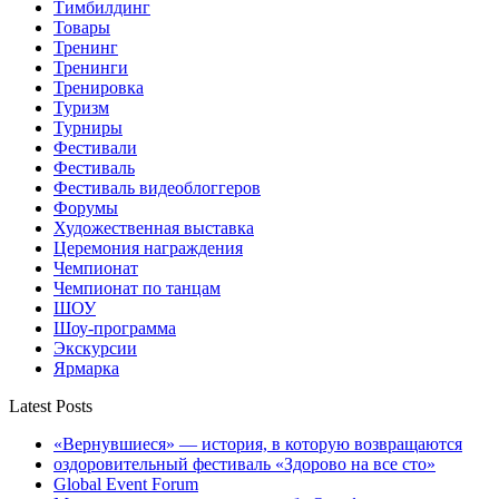
Тимбилдинг
Товары
Тренинг
Тренинги
Тренировка
Туризм
Турниры
Фестивали
Фестиваль
Фестиваль видеоблоггеров
Форумы
Художественная выставка
Церемония награждения
Чемпионат
Чемпионат по танцам
ШОУ
Шоу-программа
Экскурсии
Ярмарка
Latest Posts
«Вернувшиеся» — история, в которую возвращаются
оздоровительный фестиваль «Здорово на все сто»
Global Event Forum