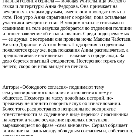
Главная героиня сериала — молодая учительница русского
языка и литературы Анна Федорова. Она приезжает на
вечеринку к старым друзьям, вместе они проводят ночь на
яхте. Под утро Анна спрыгивает с корабля, пока остальные
участники вечеринки спят. В мокром платье с синяками и
ссадинами на теле девушка добирается до отделения полиции
и пишет заявление об изнасиловании. Среди подозреваемых
— ее друзья, с которыми она провела ночь: Максим Чаботаев,
Виктор Доринов и Антон Белов. Подозрения в содеянном
появляются сразу же, ведь показания Анны расплывчатые, а
предполагаемые насильники — важные в городе люди. За
дело берется опытный следователь Нестеренко: терять ему
нечего, скоро он итак выйдет на пенсию.
Авторы «Обоюдного согласия» поднимают тему
сексуализированного насилия и отношения к нему в
обществе. Несмотря на массу подобных историй, по-
прежнему не принято говорить вслух об изнасиловании.
Более того, распространено неправильное восприятие
ответственности за содеянное в виде переноса с насильника
на жертву, а также осуждение прошлых поступков,
выражающиеся во фразе «сама виновата». Сериал обращает
внимание на грань между обоюдным согласием и, собственно,