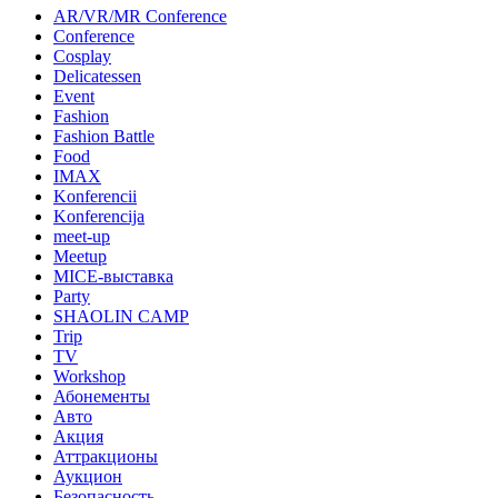
AR/VR/MR Conference
Conference
Cosplay
Delicatessen
Event
Fashion
Fashion Battle
Food
IMAX
Konferencii
Konferencija
meet-up
Meetup
MICE-выставка
Party
SHAOLIN CAMP
Trip
TV
Workshop
Абонементы
Авто
Акция
Аттракционы
Аукцион
Безопасность