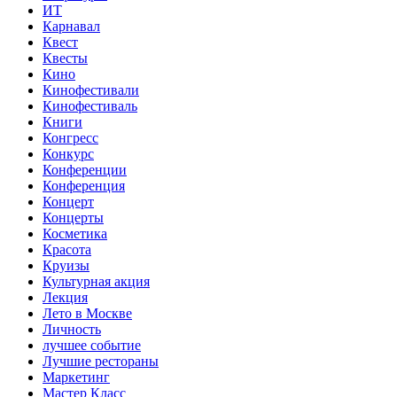
ИТ
Карнавал
Квест
Квесты
Кино
Кинофестивали
Кинофестиваль
Книги
Конгресс
Конкурс
Конференции
Конференция
Концерт
Концерты
Косметика
Красота
Круизы
Культурная акция
Лекция
Лето в Москве
Личность
лучшее событие
Лучшие рестораны
Маркетинг
Мастер Класс