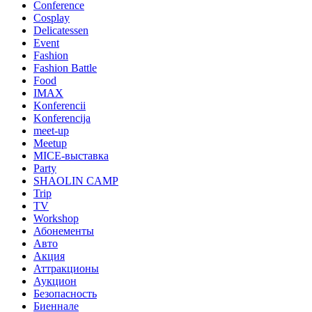
Conference
Cosplay
Delicatessen
Event
Fashion
Fashion Battle
Food
IMAX
Konferencii
Konferencija
meet-up
Meetup
MICE-выставка
Party
SHAOLIN CAMP
Trip
TV
Workshop
Абонементы
Авто
Акция
Аттракционы
Аукцион
Безопасность
Биеннале