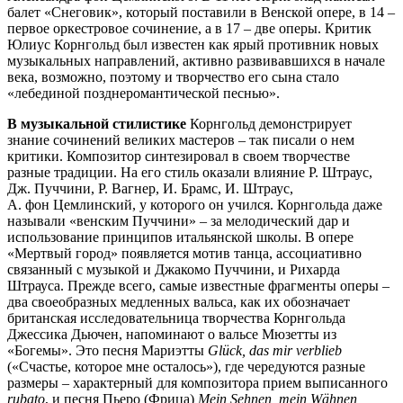
балет «Снеговик», который поставили в Венской опере, в 14 –
первое оркестровое сочинение, а в
17
– две оперы. Критик
Юлиус Корнгольд был известен как ярый противник новых
музыкальных направлений, активно развивавшихся в начале
века, возможно, поэтому и творчество его сына стало
«лебединой позднеромантической песнью».
В музыкальной стилистике
Корнгольд демонстрирует
знание сочинений великих мастеров – так писали о нем
критики. Композитор синтезировал в своем творчестве
разные традиции. На его стиль оказали влияние Р. Штраус,
Дж. Пуччини, Р. Вагнер, И. Брамс, И. Штраус,
А. фон Цемлинский, у которого он учился. Корнгольда даже
называли «венским Пуччини» – за мелодический дар и
использование принципов итальянской школы. В опере
«Мертвый город» появляется мотив танца, ассоциативно
связанный с музыкой и Джакомо Пуччини, и Рихарда
Штрауса. Прежде всего, самые известные фрагменты оперы –
два своеобразных медленных вальса, как их обозначает
британская исследовательница творчества Корнгольда
Джессика Дьючен, напоминают о вальсе Мюзетты из
«Богемы». Это песня Мариэтты
Glück, das mir verblieb
(«Счастье, которое мне осталось»), где чередуются разные
размеры – характерный для композитора прием выписанного
rubato
, и песня Пьеро (Фрица)
Mein Sehnen, mein Wähnen