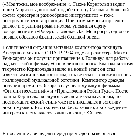
(«Моя тоска, мое воображение»). Также Корнгольд вводит
танец Мариэтты, который подобен танцу Саломеи. Большой
состав оркестра и разнообразие инструментов – тоже
постромантическая традиция. При этом композитор ведет
диалог и с ранним романтизмом, упоминая сцену
воскрешения из «Роберта-дьявола» Дж. Мейербера, одного из
первых образцов французской большой оперы.
Политическая ситуация заставила композитора покинуть
Австрию и уехать в США. В 1934 году от режиссера Макса
Рейнхардта он получил приглашение в Голливуд для работы
над музыкой к фильму «Сон в летнюю ночь». Благодаря этому
творчество Корнгольда вышло на новый этап: он стал
известным кинокомпозитором, фактически – заложил основы
голливудской музыкальной эстетики. Композитор дважды
получил премию «Оскар» за лучшую музыку к фильмам
«Энтони несчастный» и «Приключения Робин Гуда». После
войны Корнгольд вернулся к академическим жанрам, но
постромантический стиль уже не вписывался в эстетику
новой музыки. Его творчество было забыто, а возрождение
интереса к нему началось лишь в конце XX века.
В последние две недели перед премьерой развернется