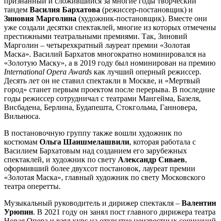
признанный и сложившийся за многие годы творческий
тандем
Василия Бархатова
(режиссер-постановщик) и
Зиновия Марголина
(художник-постановщик). Вместе они
уже создали десятки спектаклей, многие из которых отмечены
престижными театральными премиями. Так, Зиновий
Марголин – четырехкратный лауреат премии «Золотая
Маска». Василий Бархатов многократно номинировался на
«Золотую Маску», а в 2019 году был номинирован на премию
International Opera Awards
как лучший оперный режиссер.
Десять лет он не ставил спектакли в Москве, и «Мертвый
город» станет первым проектом после перерыва. В последние
годы режиссер сотрудничал с театрами Мангейма, Базеля,
Висбадена, Берлина, Будапешта, Стокгольма, Ганновера,
Вильнюса.
В постановочную группу также вошли художник по
костюмам
Ольга Шаишмелашвили
, которая работала с
Василием Бархатовым над созданием его зарубежных
спектаклей, и художник по свету
Александр Сиваев
,
оформивший более двухсот постановок, лауреат премии
«Золотая Маска», главный художник по свету Московского
театра оперетты.
Музыкальный руководитель и дирижер спектакля –
Валентин
Урюпин
. В 2021 году он занял пост главного дирижера театра
Новая Опера и взял курс на открытие неизвестных сочинений