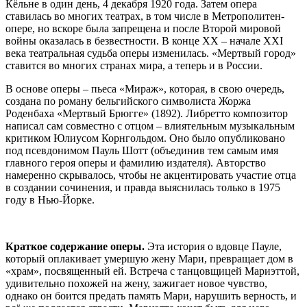
Кёльне в один день, 4 декабря 1920 года. Затем опера
ставилась во многих театрах, в том числе в Метрополитен-
опере, но вскоре была запрещена и после Второй мировой
войны оказалась в безвестности. В конце XX – начале XXI
века театральная судьба оперы изменилась. «Мертвый город»
ставится во многих странах мира, а теперь и в России.
В основе оперы – пьеса «Мираж», которая, в свою очередь,
создана по роману бельгийского символиста Жоржа
Роденбаха «Мертвый Брюгге» (1892). Либретто композитор
написал сам совместно с отцом – влиятельным музыкальным
критиком Юлиусом Корнгольдом. Оно было опубликовано
под псевдонимом Пауль Шотт (объединив тем самым имя
главного героя оперы и фамилию издателя). Авторство
намеренно скрывалось, чтобы не акцентировать участие отца
в создании сочинения, и правда выяснилась только в 1975
году в Нью-Йорке.
Краткое содержание оперы.
Эта история о вдовце Пауле,
который оплакивает умершую жену Мари, превращает дом в
«храм», посвященный ей. Встреча с танцовщицей Мариэттой,
удивительно похожей на жену, зажигает новое чувство,
однако он боится предать память Мари, нарушить верность, и