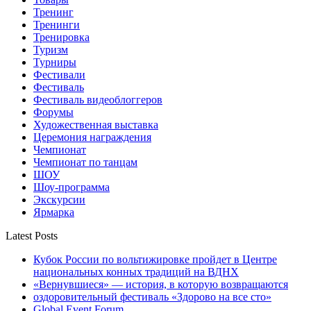
Тренинг
Тренинги
Тренировка
Туризм
Турниры
Фестивали
Фестиваль
Фестиваль видеоблоггеров
Форумы
Художественная выставка
Церемония награждения
Чемпионат
Чемпионат по танцам
ШОУ
Шоу-программа
Экскурсии
Ярмарка
Latest Posts
Кубок России по вольтижировке пройдет в Центре
национальных конных традиций на ВДНХ
«Вернувшиеся» — история, в которую возвращаются
оздоровительный фестиваль «Здорово на все сто»
Global Event Forum