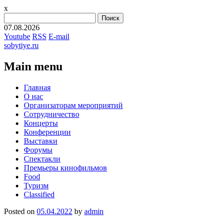
x
Найти:
07.08.2026
Youtube
RSS
E-mail
sobytiye.ru
Main menu
Skip
Главная
to
О нас
content
Организаторам мероприятий
Сотрудничество
Концерты
Конференции
Выставки
Форумы
Спектакли
Премьеры кинофильмов
Food
Туризм
Сlassified
Posted on
05.04.2022
by
admin