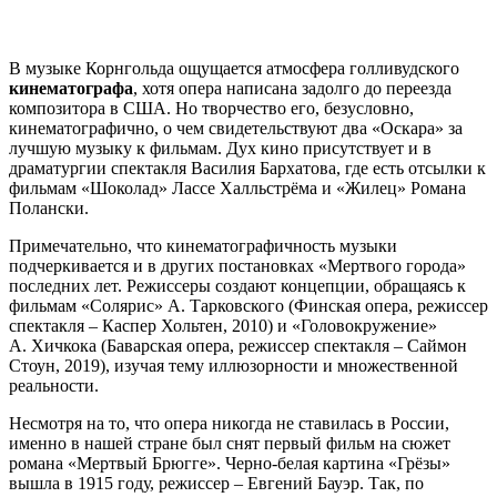
В музыке Корнгольда ощущается атмосфера голливудского
кинематографа
, хотя опера написана задолго до переезда
композитора в США. Но творчество его, безусловно,
кинематографично, о чем свидетельствуют два «Оскара» за
лучшую музыку к фильмам. Дух кино присутствует и в
драматургии спектакля Василия Бархатова, где есть отсылки к
фильмам «Шоколад» Лассе Халльстрёма и «Жилец» Романа
Полански.
Примечательно, что кинематографичность музыки
подчеркивается и в других постановках «Мертвого города»
последних лет. Режиссеры создают концепции, обращаясь к
фильмам «Солярис» А. Тарковского (Финская опера, режиссер
спектакля – Каспер Хольтен, 2010) и «Головокружение»
А. Хичкока (Баварская опера, режиссер спектакля – Саймон
Стоун, 2019), изучая тему иллюзорности и множественной
реальности.
Несмотря на то, что опера никогда не ставилась в России,
именно в нашей стране был снят первый фильм на сюжет
романа «Мертвый Брюгге». Черно-белая картина «Грёзы»
вышла в 1915 году, режиссер – Евгений Бауэр. Так, по