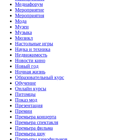
Медиафорум
Мероприятие
Мероприятия
Мода
Музеи
Музыка
Мюзикл
Настольные игры
Наука и техника
Недвижимость
Новости кино
Новый год
Ночная жизнь
Образовательный курс
Обучение
Онлайн курсы
Питомцы
Показ мод
Презентация
Премии
Премьера концерта
Премьера спектакля
Премьера фильма
Премьера шоу
Премьеры кинофильмов