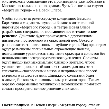
мистическому совпадению это произведение уже побывало в
Москве, но только на киноэкранах. Чуть больше века спустя
«Мертвый город» – в Новой Опере.
Чтобы воплотить режиссерскую концепцию Василия
Бархатова и сохранить звуковой баланс в интенсивной
партитуре «Мертвого города», в театре Новая Опера
разработано специальное
постановочное и техническое
решение
. Действие будет происходить в двухэтажном
павильоне, построенном на оркестровой яме. Оркестр
расположится за павильоном в глубине сцены. Над оркестром
будут размещены специальные отражающие панели,
позволяющие уравновесить звучание оркестра и солистов без
использования электроакустического усиления. Солисты
будут находиться максимально близко к зрителю, чтобы
усилить эмоциональный контакт с залом; для них этот
спектакль – своеобразный вызов и непривычный способ
актерского существования. Дирижер с солистами будет
взаимодействовать с помощью камер и мониторов. Таким
образом современные технические возможности помогают
создать пространственное решение спектакля.
Постановщики.
В Новой Опере «Мертвый город» ставит