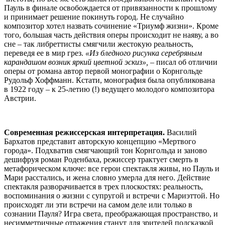
Пауль в финале освобождается от привязанности к прошлому
и принимает решение покинуть город. Не случайно
композитор хотел назвать сочинение «Триумф жизни». Кроме
того, большая часть действия оперы происходит не наяву, а во
сне – так либреттисты смягчили жестокую реальность,
переведя ее в мир грез.
«Из бледного рисунка серебряным
карандашом возник яркий цветной эскиз»,
– писал об отличии
оперы от романа автор первой монографии о Корнгольде
Рудольф Хоффманн. Кстати, монография была опубликована
в 1922 году – к 25-летию (!) ведущего молодого композитора
Австрии.
Современная режиссерская интерпретация.
Василий
Бархатов представит авторскую концепцию «Мертвого
города». Подхватив смягчающий тон Корнгольда и заново
дешифруя роман Роденбаха, режиссер трактует смерть в
метафорическом ключе: все герои спектакля живы, но Пауль и
Мари расстались, и жена словно умерла для него. Действие
спектакля разворачивается в трех плоскостях: реальность,
воспоминания о жизни с супругой и встречи с Мариэттой. Но
происходят ли эти встречи на самом деле или только в
сознании Пауля? Игра света, преображающая пространство, и
несимметричные отражения станут для зрителей подсказкой