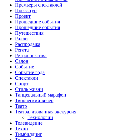
Премьеры спектаклей
Пресс-тур
Проект
Прошедшие события
Прошедшие события
Путешествия
Ралли
Распродажа
Регата
Ретроспектива
Салон
Событие
Событие года
Спектакли
Спорт
Стиль жизни
Танцевальный марафон
Творческий вечер
Театр
Театрализованная экскурсия
Технологии
Телевидение
Техно
Тимбилдинг
Товары