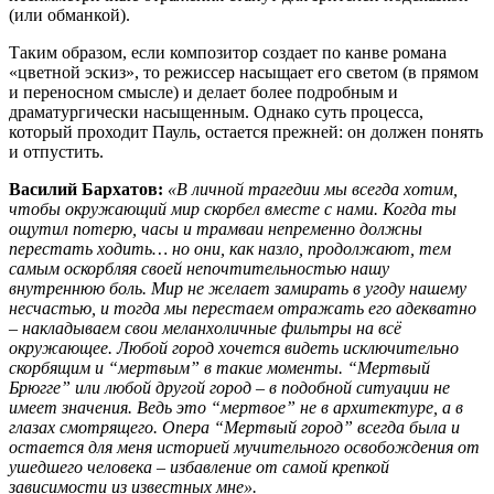
(или обманкой).
Таким образом, если композитор создает по канве романа
«цветной эскиз», то режиссер насыщает его светом (в прямом
и переносном смысле) и делает более подробным и
драматургически насыщенным. Однако суть процесса,
который проходит Пауль, остается прежней: он должен понять
и отпустить.
Василий Бархатов:
«В личной трагедии мы всегда хотим,
чтобы окружающий мир скорбел вместе с нами. Когда ты
ощутил потерю, часы и трамваи непременно должны
перестать ходить… но они, как назло, продолжают, тем
самым оскорбляя своей непочтительностью нашу
внутреннюю боль. Мир не желает замирать в угоду нашему
несчастью, и тогда мы перестаем отражать его адекватно
– накладываем свои меланхоличные фильтры на всё
окружающее. Любой город хочется видеть исключительно
скорбящим и “мертвым” в такие моменты. “Мертвый
Брюгге” или любой другой город – в подобной ситуации не
имеет значения. Ведь это “мертвое” не в архитектуре, а в
глазах смотрящего. Опера “Мертвый город” всегда была и
остается для меня историей мучительного освобождения от
ушедшего человека – избавление от самой крепкой
зависимости из известных мне».