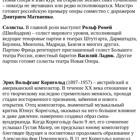
– никогда не звучавших или редко исполняющихся. Маэстро
готовит российскую премьеру оперы совместно с дирижером
Дмитрием Матвиенко
.
Солисты.
В главной роли выступит
Рольф Ромей
(Швейцария) – солист мирового уровня, исполняющий
ведущие теноровые партии в театрах Штутгарта, Дармштадта,
Берлина, Мюнхена, Мадрида, Базеля и многих других.
Партию Фрица репетирует приглашенный солист Большого
театра России, известный баритон
Василий Ладюк
. Другие
партии готовят солисты театра Новая Опера.
Эрих Вольфганг Корнгольд
(1897–1957) – австрийский и
американский композитор. В течение XX века отношение к
его творческому наследию стремительно менялось, проходя
стадии восторженного признания, забвения и нового
открытия. Отец композитора, знаменитый музыкальный
критик Юлиус Корнгольд, оказывал на него большое влияние
и даже давление, намеренно создавал образ сына-
вундеркинда. Когда Корнгольду было 9 лет, его сочинение
услышал Густав Малер, он предсказал юному композитору
блестящее будущее и посоветовал продолжить образование у
Александра фон Цемлинского. В 11 лет Корнгольд написал