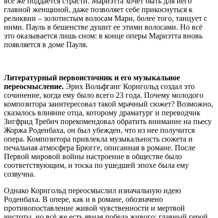
всё же поддается страсти. Мариэтта хочет быть для него
главной женщиной, даже позволяет себе прикоснуться к
реликвии – золотистым волосам Мари, более того, танцует с
ними. Пауль в бешенстве душит ее этими волосами. Но всё
это оказывается лишь сном: в конце оперы Мариэтта вновь
появляется в доме Пауля.
Литературный первоисточник и его музыкальное
переосмысление.
Эрих Вольфганг Корнгольд создал это
сочинение, когда ему было всего 23 года. Почему молодого
композитора заинтересовал такой мрачный сюжет? Возможно,
сказалось влияние отца, которому драматург и переводчик
Зигфрид Требич порекомендовал обратить внимание на пьесу
Жоржа Роденбаха, он был убежден, что из нее получится
опера. Композитора привлекла музыкальность сюжета и
печальная атмосфера Брюгге, описанная в романе. После
Первой мировой войны настроение в обществе было
соответствующим, и тоска по ушедшей эпохе была ему
созвучна.
Однако Корнгольд переосмыслил изначальную идею
Роденбаха. В опере, как и в романе, обозначено
противопоставление живой чувственности и мертвой
чистоты, но всё же есть явная победа живого: главный герой