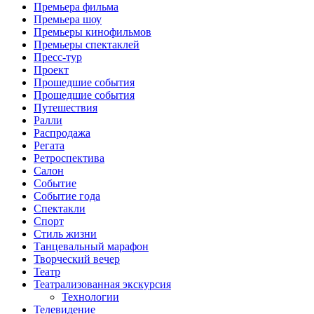
Премьера фильма
Премьера шоу
Премьеры кинофильмов
Премьеры спектаклей
Пресс-тур
Проект
Прошедшие события
Прошедшие события
Путешествия
Ралли
Распродажа
Регата
Ретроспектива
Салон
Событие
Событие года
Спектакли
Спорт
Стиль жизни
Танцевальный марафон
Творческий вечер
Театр
Театрализованная экскурсия
Технологии
Телевидение