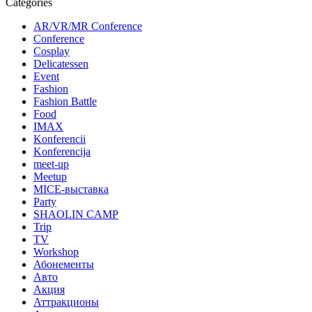
Categories
AR/VR/MR Conference
Conference
Cosplay
Delicatessen
Event
Fashion
Fashion Battle
Food
IMAX
Konferencii
Konferencija
meet-up
Meetup
MICE-выставка
Party
SHAOLIN CAMP
Trip
TV
Workshop
Абонементы
Авто
Акция
Аттракционы