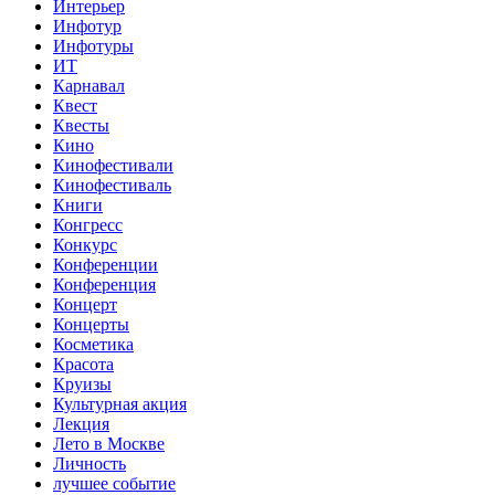
Интерьер
Инфотур
Инфотуры
ИТ
Карнавал
Квест
Квесты
Кино
Кинофестивали
Кинофестиваль
Книги
Конгресс
Конкурс
Конференции
Конференция
Концерт
Концерты
Косметика
Красота
Круизы
Культурная акция
Лекция
Лето в Москве
Личность
лучшее событие