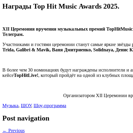
Награды Top Hit Music Awards 2025.
XII Церемония вручения музыкальных премий
Top
Hit
Music
Телеграм
.
Участниками и гостями церемонии станут самые яркие звёзды 
Trida, Galibri & Mavik, Ваня Дмитриенко, Solidnaya, Денис 
В более чем 30 номинациях будут награждены исполнители и а
кейсе
TopHitLive!
, который пройдёт на одной из клубных площ
Организатором ХII Церемонии вр
Музыка
,
ШОУ
,
Шоу-программа
Post navigation
← Previous