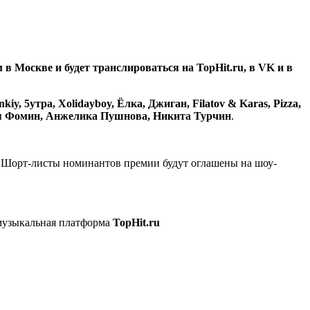
 в Москве и будет транслироваться на TopHit.ru, в VK и в
iy, 5утра, Xolidayboy, Ёлка, Джиган, Filatov & Karas, Pizza,
 Фомин, Анжелика Пушнова, Никита Турчин
.
у. Шорт-листы номинантов премии будут оглашены на шоу-
 музыкальная платформа
TopHit.ru