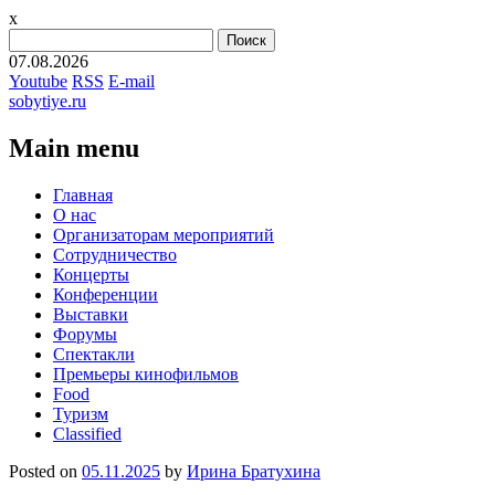
x
Найти:
07.08.2026
Youtube
RSS
E-mail
sobytiye.ru
Main menu
Skip
Главная
to
О нас
content
Организаторам мероприятий
Сотрудничество
Концерты
Конференции
Выставки
Форумы
Спектакли
Премьеры кинофильмов
Food
Туризм
Сlassified
Posted on
05.11.2025
by
Ирина Братухина