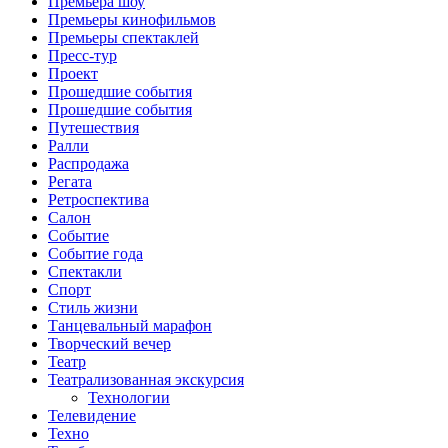
Премьера шоу
Премьеры кинофильмов
Премьеры спектаклей
Пресс-тур
Проект
Прошедшие события
Прошедшие события
Путешествия
Ралли
Распродажа
Регата
Ретроспектива
Салон
Событие
Событие года
Спектакли
Спорт
Стиль жизни
Танцевальный марафон
Творческий вечер
Театр
Театрализованная экскурсия
Технологии
Телевидение
Техно