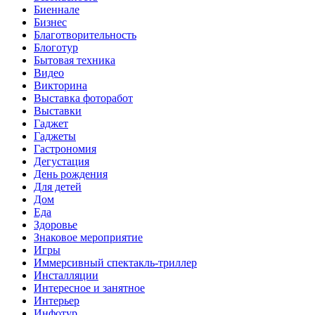
Биеннале
Бизнес
Благотворительность
Блоготур
Бытовая техника
Видео
Викторина
Выставка фоторабот
Выставки
Гаджет
Гаджеты
Гастрономия
Дегустация
День рождения
Для детей
Дом
Еда
Здоровье
Знаковое мероприятие
Игры
Иммерсивный спектакль-триллер
Инсталляции
Интересное и занятное
Интерьер
Инфотур