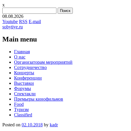
x
Найти:
08.08.2026
Youtube
RSS
E-mail
sobytiye.ru
Main menu
Skip
Главная
to
О нас
content
Организаторам мероприятий
Сотрудничество
Концерты
Конференции
Выставки
Форумы
Спектакли
Премьеры кинофильмов
Food
Туризм
Сlassified
Posted on
02.10.2018
by
kadr