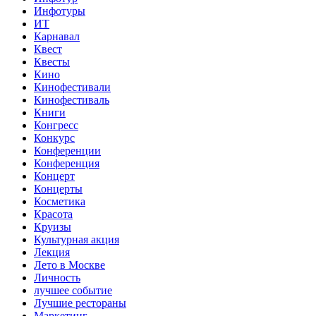
Инфотуры
ИТ
Карнавал
Квест
Квесты
Кино
Кинофестивали
Кинофестиваль
Книги
Конгресс
Конкурс
Конференции
Конференция
Концерт
Концерты
Косметика
Красота
Круизы
Культурная акция
Лекция
Лето в Москве
Личность
лучшее событие
Лучшие рестораны
Маркетинг