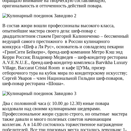
обращало внимание на творческую составляющую,
оригинальность и отточенность действий повара.
В состав жюри вошли профессионалы высокого класса,
опытнейшие мастера своего дела: шеф-повар с
двадцатилетним стажем Григорий Калиниченко – бессменный
ведущий самого престижного в России кулинарного
конкурса «Шеф а Ля Рус», основатель и совладелец пекарни
«ГринСити Бейкери», бренд-шеф компании Метро Кэш энд
Керри Россия; Владимир Медведев – шеф-кондитер ресторана
А.V.E.N.U.E., бренд-шеф-кондитер комплекса Barvikha Luxury
Village, Baccarat Cristal Room и кафе ЦУМа, призер
отборочного тура на кубок мира по кондитерскому искусству;
Сергей Уваров – член Национальной Гильдии шеф-поваров,
шеф-повар ресторана «Шоша».
Два с половиной часа (с 10.00 до 12.30) юные повара
колдовали над своими кулинарными шедеврами.
Профессиональное жюри судило строго, но опытные мастера
также давали и много полезных советов начинающим
коллегам. А в 14.00 состоялось торжественное награждение
победителей. Все три призовых места достались девушкам: 1-