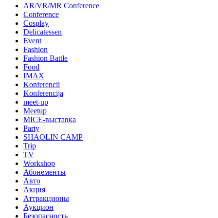
AR/VR/MR Conference
Conference
Cosplay
Delicatessen
Event
Fashion
Fashion Battle
Food
IMAX
Konferencii
Konferencija
meet-up
Meetup
MICE-выставка
Party
SHAOLIN CAMP
Trip
TV
Workshop
Абонементы
Авто
Акция
Аттракционы
Аукцион
Безопасность