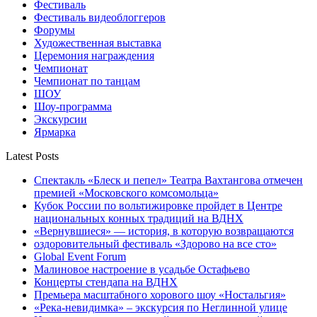
Фестиваль
Фестиваль видеоблоггеров
Форумы
Художественная выставка
Церемония награждения
Чемпионат
Чемпионат по танцам
ШОУ
Шоу-программа
Экскурсии
Ярмарка
Latest Posts
Спектакль «Блеск и пепел» Театра Вахтангова отмечен
премией «Московского комсомольца»
Кубок России по вольтижировке пройдет в Центре
национальных конных традиций на ВДНХ
«Вернувшиеся» — история, в которую возвращаются
оздоровительный фестиваль «Здорово на все сто»
Global Event Forum
Малиновое настроение в усадьбе Остафьево
Концерты стендапа на ВДНХ
Премьера масштабного хорового шоу «Ностальгия»
«Река-невидимка» – экскурсия по Неглинной улице