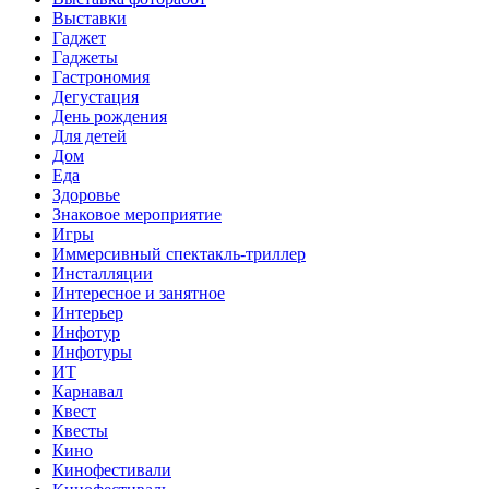
Выставки
Гаджет
Гаджеты
Гастрономия
Дегустация
День рождения
Для детей
Дом
Еда
Здоровье
Знаковое мероприятие
Игры
Иммерсивный спектакль-триллер
Инсталляции
Интересное и занятное
Интерьер
Инфотур
Инфотуры
ИТ
Карнавал
Квест
Квесты
Кино
Кинофестивали