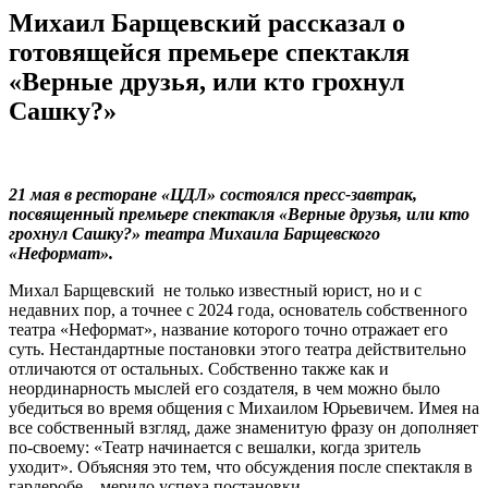
Михаил Барщевский рассказал о
готовящейся премьере спектакля
«Верные друзья, или кто грохнул
Сашку?»
21 мая в ресторане «ЦДЛ» состоялся пресс-завтрак,
посвященный премьере
спектакля «Верные друзья, или кто
грохнул Сашку?»
театра Михаила Барщевского
«Неформат».
Михал Барщевский не только известный юрист, но и с
недавних пор, а точнее с 2024 года, основатель собственного
театра «Неформат», название которого точно отражает его
суть. Нестандартные постановки этого театра действительно
отличаются от остальных. Собственно также как и
неординарность мыслей его создателя, в чем можно было
убедиться во время общения с Михаилом Юрьевичем. Имея на
все собственный взгляд, даже знаменитую фразу он дополняет
по-своему: «Театр начинается с вешалки, когда зритель
уходит». Объясняя это тем, что обсуждения после спектакля в
гардеробе – мерило успеха постановки.