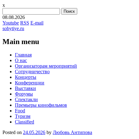
x
Найти:
08.08.2026
Youtube
RSS
E-mail
sobytiye.ru
Main menu
Skip
Главная
to
О нас
content
Организаторам мероприятий
Сотрудничество
Концерты
Конференции
Выставки
Форумы
Спектакли
Премьеры кинофильмов
Food
Туризм
Сlassified
Posted on
24.05.2026
by
Любовь Антипова