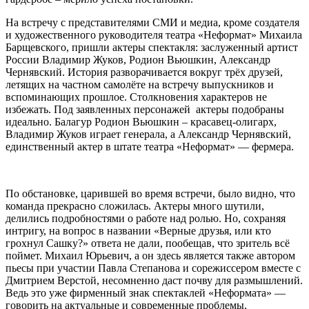
На встречу с представителями СМИ и медиа, кроме создателя
и художественного руководителя театра «Неформат» Михаила
Барщевского, пришли актеры спектакля: заслуженный артист
России Владимир Жуков, Родион Вьюшкин, Александр
Чернявский. История разворачивается вокруг трёх друзей,
летящих на частном самолёте на встречу выпускников и
вспоминающих прошлое. Столкновения характеров не
избежать. Под заявленных персонажей актеры подобраны
идеально. Балагур Родион Вьюшкин – красавец-олигарх,
Владимир Жуков играет генерала, а Александр Чернявский,
единственный актер в штате театра «Неформат» — фермера.
По обстановке, царившей во время встречи, было видно, что
команда прекрасно сложилась. Актеры много шутили,
делились подробностями о работе над ролью. Но, сохраняя
интригу, на вопрос в названии «Верные друзья, или кто
грохнул Сашку?» ответа не дали, пообещав, что зритель всё
поймет. Михаил Юрьевич, а он здесь является также автором
пьесы при участии Павла Степанова и сорежиссером вместе с
Дмитрием Верстой, несомненно даст почву для размышлений.
Ведь это уже фирменный знак спектаклей «Неформата» —
говорить на актуальные и современные проблемы,