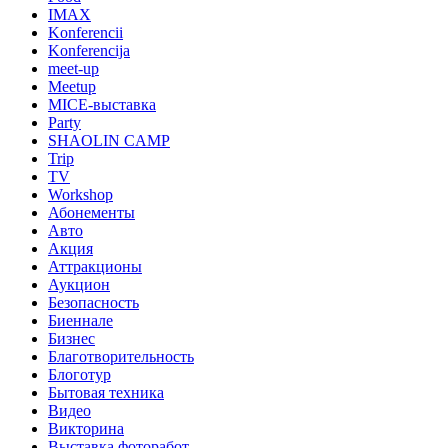
IMAX
Konferencii
Konferencija
meet-up
Meetup
MICE-выставка
Party
SHAOLIN CAMP
Trip
TV
Workshop
Абонементы
Авто
Акция
Аттракционы
Аукцион
Безопасность
Биеннале
Бизнес
Благотворительность
Блоготур
Бытовая техника
Видео
Викторина
Выставка фоторабот