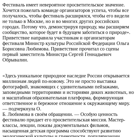
Фестиваль имеет невероятное просветительское значение.
Хочется пожелать команде организаторов успеха, чтобы все
получалось, чтобы фестиваль расширялся, чтобы его видели
не только в Москве, но и во многих других российских
городах. Потому что, демонстрируя природу, мы расширяем
сообщество, которое будет в будущем заботиться о природе».
Приветствие направила участникам и организаторам
фестиваля Министр культуры Российской Федерации Ольга
Борисовна Любимова. Приветствие прочитал со сцены
первый заместитель Министра Сергей Геннадьевич
Обрывалин.
«Здесь уникальное природное наследие России открывается
миллионам людей по-новому. Это не просто выставка
фотографий, знакомящих с удивительными пейзажами,
заповедными территориями и историями диких животных, но
и масштабная образовательная платформа, формирующая
ответственное и бережное отношение к окружающему миру.
— подчеркнула О.
Б. Любимова в своём обращении. — Особую ценность
фестивалю придает его просветительская миссия. Мастер-
классы, лекции, показы документальных фильмов,
насыщенная детская программа способствуют развитию
экологической культуры и грамотности, популяризации