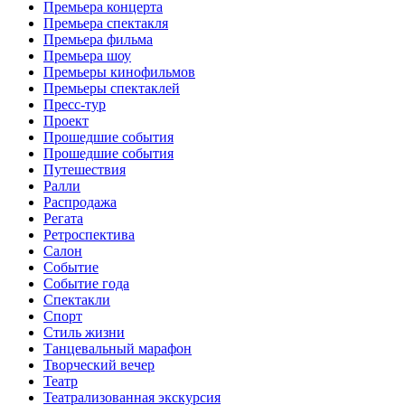
Премьера концерта
Премьера спектакля
Премьера фильма
Премьера шоу
Премьеры кинофильмов
Премьеры спектаклей
Пресс-тур
Проект
Прошедшие события
Прошедшие события
Путешествия
Ралли
Распродажа
Регата
Ретроспектива
Салон
Событие
Событие года
Спектакли
Спорт
Стиль жизни
Танцевальный марафон
Творческий вечер
Театр
Театрализованная экскурсия