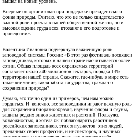
вышел на новый уровень.
Впервые он организован при поддержке президентского
фонда природы. Считаю, что это не только свидетельство
важной роли проекта в нашей общественной жизни, но и
высокая оценка труда всех, ктозанят в его подготовке и
проведении».
Валентина Ивановна подчеркнула важнейшую роль
заповедной системы России: «В этот раз фестиваль посвящен
заповедникам, которых в нашей стране насчитывается более
сотни. Общая площадь всех охраняемых территорий
составляет около 240 миллионов гектаров, порядка 13%
территории нашей страны. Скажите, где-нибудь в мире есть
такое внимание, такая забота государства, граждан о
сохранении природы?
Думаю, это точно один из примеров, чем нам можно
гордиться. И, конечно, все заповедники играют важную роль
для сохранения биоразнообразия, изучения флоры и фауны,
защиты редких видов животных и растений. Пользуясь
возможностью, я хотела бы поблагодарить работников
российских заповедников, этих энтузиастов, этих людей,
преданных своей профессии, и инспекторов, и научных
сотрудников, и волонтеров, всех, кто посвятил себя