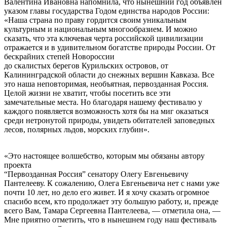
Валентина Ивановна напомнила, что нынешний год объявлен
указом главы государства Годом единства народов России:
«Наша страна по праву гордится своим уникальным
культурным и национальным многообразием. И можно
сказать, что эта ключевая черта российской цивилизации
отражается и в удивительном богатстве природы России. От
бескрайних степей Новороссии
до скалистых берегов Курильских островов, от
Калининградской области до снежных вершин Кавказа. Все
это наша неповторимая, необъятная, первозданная Россия.
Целой жизни не хватит, чтобы посетить все эти
замечательные места. Но благодаря нашему фестивалю у
каждого появляется возможность хотя бы на миг оказаться
среди нетронутой природы, увидеть обитателей заповедных
лесов, полярных льдов, морских глубин».
«Это настоящее волшебство, которым мы обязаны автору
проекта
“Первозданная Россия” сенатору Олегу Евгеньевичу
Пантелееву. К сожалению, Олега Евгеньевича нет с нами уже
почти 10 лет, но дело его живет. И я хочу сказать огромное
спасибо всем, кто продолжает эту большую работу, и, прежде
всего Вам, Тамара Сергеевна Пантелеева, — отметила она, —
Мне приятно отметить, что в нынешнем году наш фестиваль