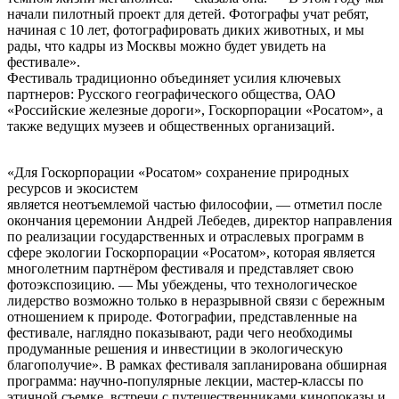
начали пилотный проект для детей. Фотографы учат ребят,
начиная с 10 лет, фотографировать диких животных, и мы
рады, что кадры из Москвы можно будет увидеть на
фестивале».
Фестиваль традиционно объединяет усилия ключевых
партнеров: Русского географического общества, ОАО
«Российские железные дороги», Госкорпорации «Росатом», а
также ведущих музеев и общественных организаций.
«Для Госкорпорации «Росатом» сохранение природных
ресурсов и экосистем
является неотъемлемой частью философии, — отметил после
окончания церемонии Андрей Лебедев, директор направления
по реализации государственных и отраслевых программ в
сфере экологии Госкорпорации «Росатом», которая является
многолетним партнёром фестиваля и представляет свою
фотоэкспозицию. — Мы убеждены, что технологическое
лидерство возможно только в неразрывной связи с бережным
отношением к природе. Фотографии, представленные на
фестивале, наглядно показывают, ради чего необходимы
продуманные решения и инвестиции в экологическую
благополучие». В рамках фестиваля запланирована обширная
программа: научно-популярные лекции, мастер-классы по
этичной съемке, встречи с путешественниками,кинопоказы и