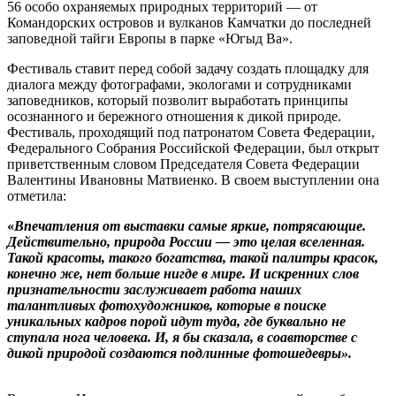
56 особо охраняемых природных территорий — от
Командорских островов и вулканов Камчатки до последней
заповедной тайги Европы в парке «Югыд Ва».
Фестиваль ставит перед собой задачу создать площадку для
диалога между фотографами, экологами и сотрудниками
заповедников, который позволит выработать принципы
осознанного и бережного отношения к дикой природе.
Фестиваль, проходящий под патронатом Совета Федерации,
Федерального Собрания Российской Федерации, был открыт
приветственным словом Председателя Совета Федерации
Валентины Ивановны Матвиенко. В своем выступлении она
отметила:
«
Впечатления от выставки самые яркие, потрясающие.
Действительно, природа России — это целая вселенная.
Такой красоты, такого богатства, такой палитры красок,
конечно же, нет больше нигде в мире. И искренних слов
признательности заслуживает работа наших
талантливых фотохудожников, которые в поиске
уникальных кадров порой идут туда, где буквально не
ступала нога человека. И, я бы сказала, в соавторстве с
дикой природой создаются подлинные фотошедевры».