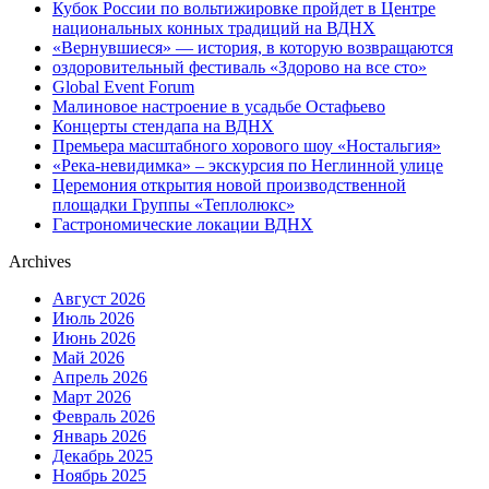
Кубок России по вольтижировке пройдет в Центре
национальных конных традиций на ВДНХ
«Вернувшиеся» — история, в которую возвращаются
оздоровительный фестиваль «Здорово на все сто»
Global Event Forum
Малиновое настроение в усадьбе Остафьево
Концерты стендапа на ВДНХ
Премьера масштабного хорового шоу «Ностальгия»
«Река-невидимка» – экскурсия по Неглинной улице
Церемония открытия новой производственной
площадки Группы «Теплолюкс»
Гастрономические локации ВДНХ
Archives
Август 2026
Июль 2026
Июнь 2026
Май 2026
Апрель 2026
Март 2026
Февраль 2026
Январь 2026
Декабрь 2025
Ноябрь 2025