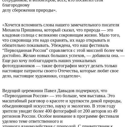
благородному
делу сбережения природы».
«Хочется вспомнить слова нашего замечательного писателя
Михаила Пришвина, который сказал, что природа — это
кладовая солнца с великими сокровищам жизни. Мало того,
что сокровища эти надо охранять, их надо открывать и
обязательно показывать. Убеждена, что наш фестиваль
“Первозданная Россия” справляется с этой миссией более чем
достойно. Желаю новых больших успехов, — добавила она. —
Еще раз хочу поблагодарить наших уникальных
фотохудожников — такие фотографии могут делать только
настоящие патриоты своего Отечества, которые любят свое
дело, настоящие художники, создатели».
Ведущий церемонии Павел Давыдов подчеркнул, что
«Первозданная Россия» — это больше, чем выставка. Это
масштабный разговор о красоте и хрупкости дикой природы,
объединяющий искусство, науку и экологию. В этом году
зрители увидят более 400 фотографий от 200 авторов из 49
регионов России. Особое внимание в программе фестиваля
уделено теме ответственного и
этичного взаимодействия с природой. С приветствием к