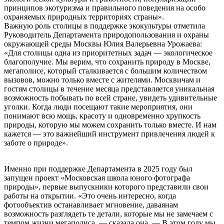
принципов экотуризма и правильного поведения на особо
охраняемых природных территориях страны».
Важную роль столицы в поддержке экокультуры отметила
Руководитель Департамента природопользования и охраны
окружающей среды Москвы Юлия Валерьевна Урожаева:
«Для столицы одна из приоритетных задач — экологическое
благополучие. Мы верим, что сохранить природу в Москве,
мегаполисе, который сталкивается с большим количеством
вызовов, можно только вместе с жителями. Москвичам и
гостям столицы в течение месяца представляется уникальная
возможность побывать по всей стране, увидеть удивительные
уголки. Когда люди посещают такие мероприятия, они
понимают всю мощь, красоту и одновременно хрупкость
природы, которую мы можем сохранить только вместе. И нам
кажется — это важнейший инструмент привлечения людей к
заботе о природе».
Именно при поддержке Департамента в 2025 году был
запущен проект «Московская школа юного фотографа
природы», первые выпускники которого представили свои
работы на открытии. «Это очень интересно, когда
фотообъектив останавливает мгновение, даваянам
возможность разглядеть те детали, которые мы не замечаем с
темпом жизни мегаполиса. — сказала она. — В этом году мы