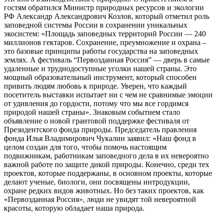
гостям обратился Министр природных ресурсов и экологии
РФ Александр Александрович Козлов, который отметил роль
заповедной системы России в сохранении уникальных
экосистем: «Площадь заповедных территорий России — 240
миллионов гектаров. Сохранение, преумножение и охрана –
это базовые принципы работы государства на заповедных
землях. А фестиваль “Первозданная Россия” — дверь в самые
удаленные и труднодоступные уголки нашей страны. Это
мощный образовательный инструмент, который способен
привить людям любовь к природе. Уверен, что каждый
посетитель выставки испытает ни с чем не сравнимые эмоции
от удивления до гордости, потому что мы все гордимся
природой нашей страны». Знаковым событием стало
объявление о новой грантовой поддержке фестиваля от
Президентского фонда природы. Председатель правления
фонда Илья Владимирович Чукалин заявил: «Наш фонд в
целом создан для того, чтобы помочь настоящим
подвижникам, работникам заповедного дела в их невероятно
важной работе по защите дикой природы. Конечно, среди тех
проектов, которые поддержаны, в основном проекты, которые
делают ученые, биологи, они посвящены интродукции,
охране редких видов животных. Но без таких проектов, как
«Первозданная Россия», люди не увидят той невероятной
красоты, которую обладает наша природа.