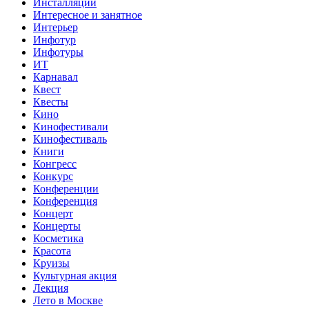
Инсталляции
Интересное и занятное
Интерьер
Инфотур
Инфотуры
ИТ
Карнавал
Квест
Квесты
Кино
Кинофестивали
Кинофестиваль
Книги
Конгресс
Конкурс
Конференции
Конференция
Концерт
Концерты
Косметика
Красота
Круизы
Культурная акция
Лекция
Лето в Москве