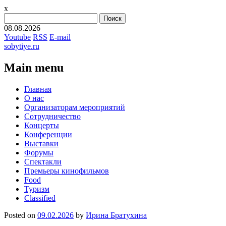
x
Найти:
08.08.2026
Youtube
RSS
E-mail
sobytiye.ru
Main menu
Skip
Главная
to
О нас
content
Организаторам мероприятий
Сотрудничество
Концерты
Конференции
Выставки
Форумы
Спектакли
Премьеры кинофильмов
Food
Туризм
Сlassified
Posted on
09.02.2026
by
Ирина Братухина