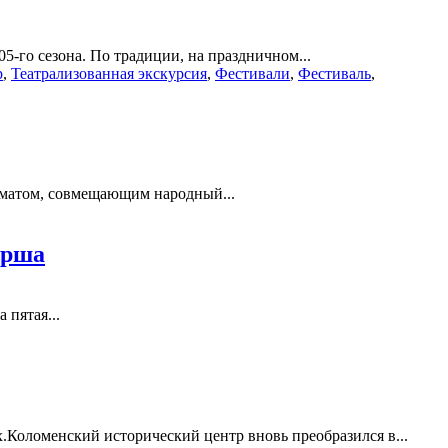
-го сезона. По традиции, на праздничном...
р
,
Театрализованная экскурсия
,
Фестивали
,
Фестиваль
,
рматом, совмещающим народный...
орша
 пятая...
Коломенский исторический центр вновь преобразился в...