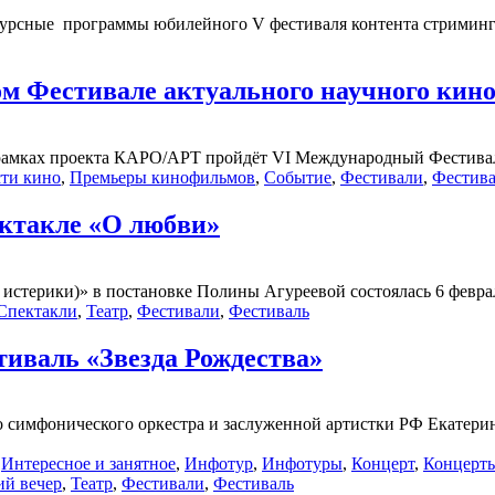
курсные программы юбилейного V фестиваля контента стримин
ом Фестивале актуального научного ки
 рамках проекта КАРО/АРТ пройдёт VI Международный Фестиваль
ти кино
,
Премьеры кинофильмов
,
Событие
,
Фестивали
,
Фестива
ктакле «О любви»
 истерики)» в постановке Полины Агуреевой состоялась 6 феврал
Спектакли
,
Театр
,
Фестивали
,
Фестиваль
тиваль «Звезда Рождества»
о симфонического оркестра и заслуженной артистки РФ Екатерин
,
Интересное и занятное
,
Инфотур
,
Инфотуры
,
Концерт
,
Концерт
ий вечер
,
Театр
,
Фестивали
,
Фестиваль