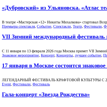
«Дубровский» из Ульяновска. «Атлас те
В театре «Мастерская «12» Никиты Михалкова» стартовал Всер
Премьера спектакля
,
Событие
,
Спектакли
,
Театр
,
Фестивали
,
Ф
VII Зимний международный фестиваль 
С 11 января по 13 февраля 2026 года Москва примет VII Зимни
Знаковое мероприятие
,
Концерт
,
Концерты
,
лучшее событие
,
Пр
17 января в Москве состоится знако
ЛЕГЕНДАРНЫЙ ФЕСТИВАЛЬ КРАФТОВОЙ КУЛЬТУРЫ С 2016 ГОДА 
Event
,
Фестивали
,
Фестиваль
Гала-концерт «Звезда Рождества»