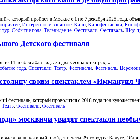
нка авторского кино и деловую програм
», который пройдет в Москве с 1 по 7 декабря 2025 года, объяв
роприятие
,
Интересное и занятное
,
Кино
,
Кинофестивали
,
Киноф
-тур
,
Событие года
,
Телевидение
,
Фестивали
,
Фестиваль
,
Шоу-п
льшого Детского фестиваля
о 14 ноября 2025 года. За два месяца в театрах,...
обытие года
,
Спектакли
,
Театр
,
Фестивали
,
Фестиваль
,
Церемони
 столицу своим спектаклем «Иммануил Ч
ий фестиваль, который проводится с 2018 года под художествен
,
Театр
,
Фестивали
,
Фестиваль
люди» москвичи увидят спектакли необ
Новые люди», который пройдет в четырёх городах: Калуге, Обни