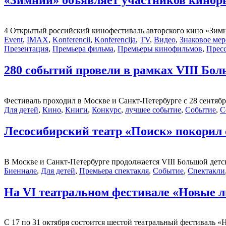
«Зимний» объявляет участников киноры
4 Открытый российский кинофестиваль авторского кино «Зимний
Event
,
IMAX
,
Konferencii
,
Konferencija
,
TV
,
Видео
,
Знаковое ме
Презентация
,
Премьера фильма
,
Премьеры кинофильмов
,
Пресс
280 событий провели в рамках VIII Бо
Фестиваль проходил в Москве и Санкт-Петербурге с 28 сентября п
Для детей
,
Кино
,
Книги
,
Конкурс
,
лучшее событие
,
Событие
,
С
Лесосибирский театр «Поиск» покорил
В Москве и Санкт-Петербурге продолжается VIII Большой детск
Биеннале
,
Для детей
,
Премьера спектакля
,
Событие
,
Спектакли
На VI театральном фестивале «Новые 
С 17 по 31 октября состоится шестой театральный фестиваль «