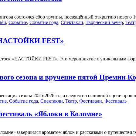
нгова состоялся сбор труппы, посвящённый открытию нового 105
лей
,
Событие
,
Событие года
,
Спектакли
,
Творческий вечер
,
Теат
 «НАСТОЙКИ FEST»
 настоек «НАСТОЙКИ FEST». Это мероприятие с уникальным фо
вого сезона и вручение пятой Премии К
нтация сезона 2025-2026 гг., а следом на основной сцене прошла
тие
,
Событие года
,
Спектакли
,
Театр
,
Фестивали
,
Фестиваль
естиваль «Яблоки в Коломне»
мне» завершился ароматом яблок и рассказами о путешествиях.