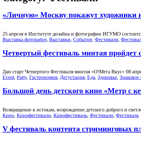
«Личную» Москву покажут художники и
25 апреля в Институте дизайна и фотографии ИГУМО состоитс
Выставка фоторабот
,
Выставки
,
Событие
,
Фестивали
,
Фестива
Четвертый фестиваль минтая пройдет с 
Дан старт Четвертого Фестиваля минтая «О!Мега Вкус» 08 апре
Event
,
Party
,
Гастрономия
,
Дегустация
,
Еда
,
Здоровье
,
Знаковое
Большой день детского кино «Метр с к
Возвращение к истокам, возрождение детского доброго и светл
Кино
,
Кинофестивали
,
Кинофестиваль
,
Фестивали
,
Фестиваль
V фестиваль контента стриминговых 