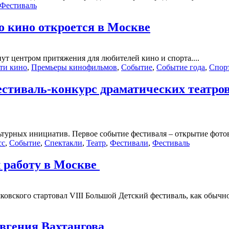
Фестиваль
 кино откроется в Москве
нут центром притяжения для любителей кино и спорта....
ти кино
,
Премьеры кинофильмов
,
Событие
,
Событие года
,
Спор
естиваль-конкурс драматических театров
турных инициатив. Первое событие фестиваля – открытие фотов
сс
,
Событие
,
Спектакли
,
Театр
,
Фестивали
,
Фестиваль
 работу в Москве
яковского стартовал VIII Большой Детский фестиваль, как обыч
Евгения Вахтангова