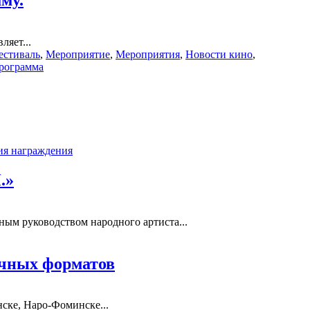
му.
ляет...
естиваль
,
Мероприятие
,
Мероприятия
,
Новости кино
,
рограмма
я награждения
.»
ным руководством народного артиста...
ычных форматов
нске, Наро-Фоминске...