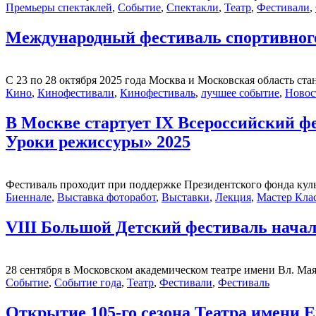
Премьеры спектаклей
,
Событие
,
Спектакли
,
Театр
,
Фестивали
,
Международный фестиваль спортивного
С 23 по 28 октября 2025 года Москва и Московская область ста
Кино
,
Кинофестивали
,
Кинофестиваль
,
лучшее событие
,
Новос
В Москве стартует IX Всероссийский ф
Уроки режиссуры» 2025
Фестиваль проходит при поддержке Президентского фонда куль
Биеннале
,
Выставка фоторабот
,
Выставки
,
Лекция
,
Мастер Кла
VIII Большой Детский фестиваль начал
28 сентября в Московском академическом театре имени Вл. Ма
Событие
,
Событие года
,
Театр
,
Фестивали
,
Фестиваль
Открытие 105-го сезона Театра имени 