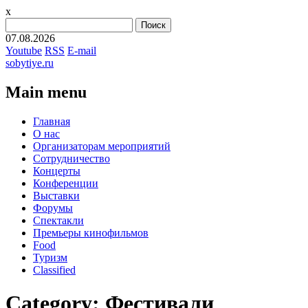
x
Найти:
07.08.2026
Youtube
RSS
E-mail
sobytiye.ru
Main menu
Skip
Главная
to
О нас
content
Организаторам мероприятий
Сотрудничество
Концерты
Конференции
Выставки
Форумы
Спектакли
Премьеры кинофильмов
Food
Туризм
Сlassified
Category:
Фестивали