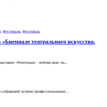
т
,
Фестивали
,
Фестиваль
 «Биеннале театрального искусства.
ыставки «Репетиция – любовь моя» на...
но собравший лучшие профессиональные...