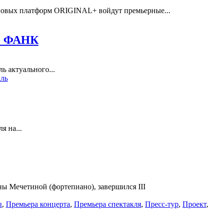
говых платформ ORIGINAL+ войдут премьерные...
но ФАНК
 актуального...
ль
я на...
ы Мечетиной (фортепиано), завершился III
ы
,
Премьера концерта
,
Премьера спектакля
,
Пресс-тур
,
Проект
,