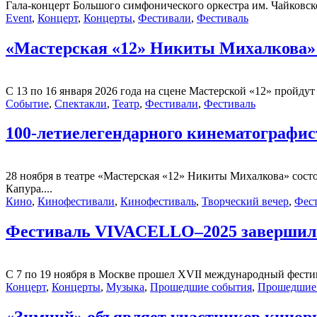
Гала-концерт Большого симфонического оркестра им. Чайковског
Event
,
Концерт
,
Концерты
,
Фестивали
,
Фестиваль
«Мастерская «12» Никиты Михалкова» 
С 13 по 16 января 2026 года на сцене Мастерской «12» пройдут
Событие
,
Спектакли
,
Театр
,
Фестивали
,
Фестиваль
100-летиелегендарного кинематографис
28 ноября в театре «Мастерская «12» Никиты Михалкова» со
Капура....
Кино
,
Кинофестивали
,
Кинофестиваль
,
Творческий вечер
,
Фес
Фестиваль VIVACELLO–2025 завершилс
С 7 по 19 ноября в Москве прошел XVII международный фести
Концерт
,
Концерты
,
Музыка
,
Прошедшие события
,
Прошедшие