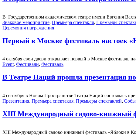
В Государственном академическом театре имени Евгения Вахта
Знаковое мероприятие
,
Премьера спектакля
,
Премьеры спектак
Церемония награждения
Первый в Москве фестиваль настоек
4 октября свои двери открывает первый в Москве фестиваль
Event
,
Фестивали
,
Фестиваль
В Театре Наций прошла презентация но
4 сентября в Новом Пространстве Театра Наций состоялась презе
Презентация
,
Премьера спектакля
,
Премьеры спектаклей
,
Собы
XIII Международный садово-книжный ф
XIII Международный садово-книжный фестиваль «Яблоки в Коло